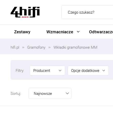
Zestawy
Wzmacniacze
Odtwarzacze
hifi.pl
Gramofony
Wkładki gramofonowe MM
Producent
Opcje dodatkowe
Filtry
Sortuj: