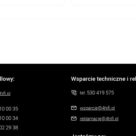
dlowy:
Wsparcie techniczne i r
530 419 575
tel:
ifi.pl
wsparcie@4hifi.pl
10 00 35
10 00 34
reklamacje@4hifi.pl
02 29 38