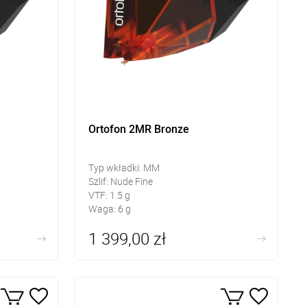
Ortofon 2MR Bronze
Typ wkładki: MM
Szlif: Nude Fine
VTF: 1.5 g
Waga: 6 g
1 399,00 zł