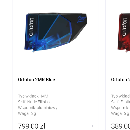
Ortofon 2MR Blue
Ortofon
Typ wkładki: MM
Typ wkład
Szlif: Nude Elliptical
Szlif: Elipti
Wspornik: aluminiowy
Wspornik:
Waga: 6 g
Waga: 6 g
799,00 zł
389,00