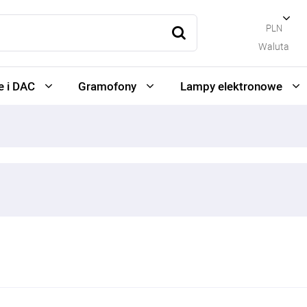
PLN
Waluta
 i DAC
Gramofony
Lampy elektronowe