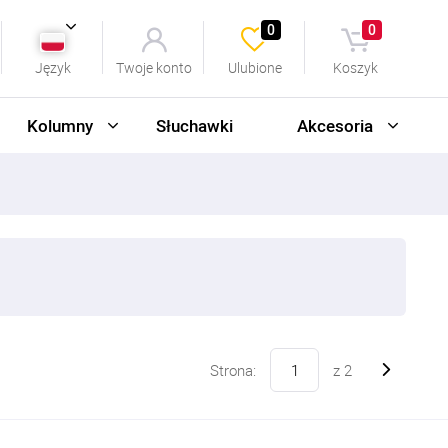
0
0
Język
Twoje konto
Ulubione
Koszyk
Kolumny
Słuchawki
Akcesoria
Strona:
z
2