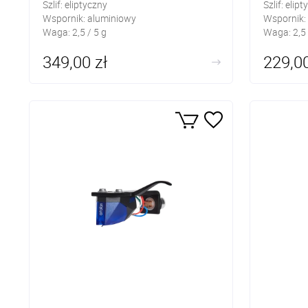
Szlif: eliptyczny
Szlif: elip
Wspornik: aluminiowy
Wspornik:
Waga: 2,5 / 5 g
Waga: 2,5 
349,00 zł
229,00