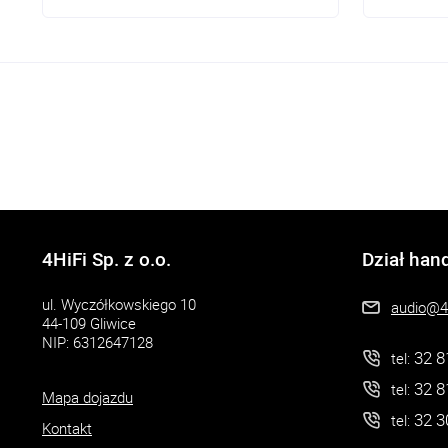
4HiFi Sp. z o.o.
Dział han
ul. Wyczółkowskiego 10
audio@4h
44-109 Gliwice
NIP: 6312647128
32 8
tel:
32 8
tel:
Mapa dojazdu
32 3
tel:
Kontakt