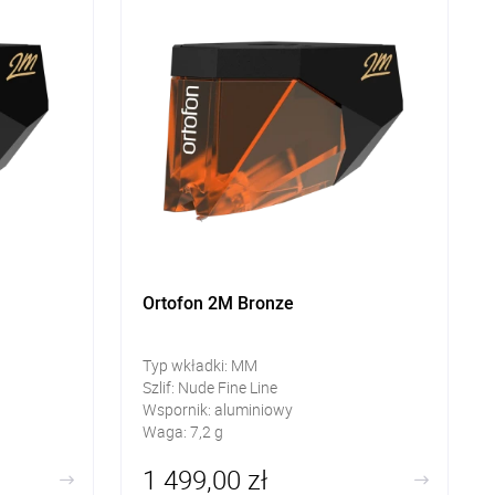
Ortofon 2M Bronze
Typ wkładki: MM
Szlif: Nude Fine Line
Wspornik: aluminiowy
Waga: 7,2 g
1 499,00 zł