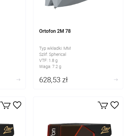
Ortofon 2M 78
Typ wkładki: MM
Szlif: Spherical
VTF: 1.8 g
Waga: 7.2 g
628,53 zł