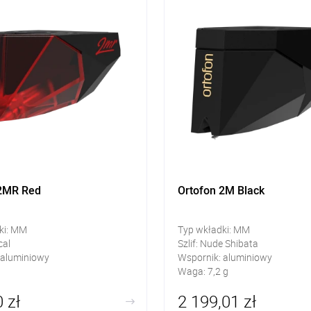
 2MR Red
Ortofon 2M Black
ki: MM
Typ wkładki: MM
cal
Szlif: Nude Shibata
 aluminiowy
Wspornik: aluminiowy
Waga: 7,2 g
 zł
2 199,01 zł