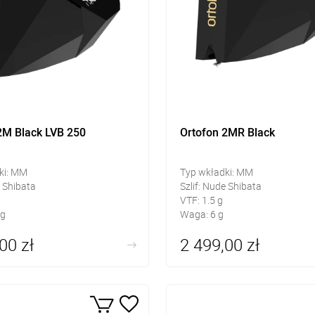
2M Black LVB 250
Ortofon 2MR Black
ki: MM
Typ wkładki: MM
e Shibata
Szlif: Nude Shibata
VTF: 1.5 g
 g
Waga: 6 g
00 zł
2 499,00 zł