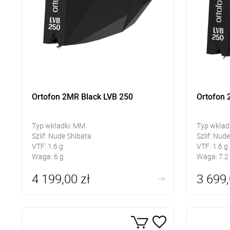
Ortofon 2MR Black LVB 250
Ortofon 
Typ wkładki: MM
Typ wkład
Szlif: Nude Shibata
Szlif: Nud
VTF: 1.6 g
VTF: 1.6 g
Waga: 6 g
Waga: 7.2
4 199,00 zł
3 699,