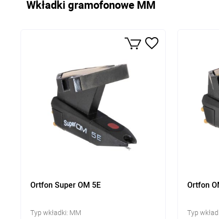
Wkładki gramofonowe MM
Ortfon Super OM 5E
Ortfon O
Typ wkładki: MM
Typ wkład