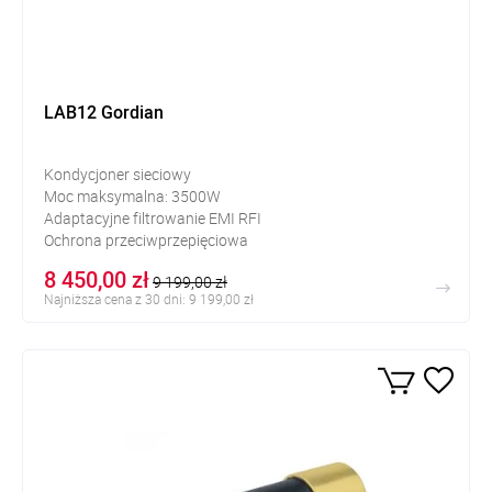
LAB12 Gordian
Kondycjoner sieciowy
Moc maksymalna: 3500W
Adaptacyjne filtrowanie EMI RFI
Ochrona przeciwprzepięciowa
Wyświetlacz OLED
8 450,00 zł
9 199,00 zł
Najniższa cena z 30 dni: 9 199,00 zł