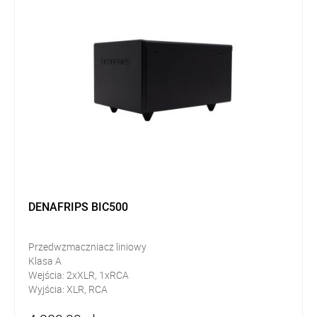
DENAFRIPS BIC500
Przedwzmaczniacz liniowy
Klasa A
Wejścia: 2xXLR, 1xRCA
Wyjścia: XLR, RCA