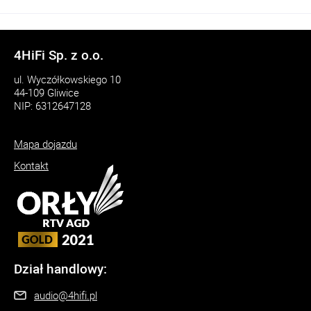
4HiFi Sp. z o.o.
ul. Wyczółkowskiego 10
44-109 Gliwice
NIP: 6312647128
Mapa dojazdu
Kontakt
Dział handlowy:
audio@4hifi.pl