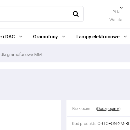
PLN
Waluta
 i DAC
Gramofony
Lampy elektronowe
adki gramofonowe MM
Brak ocen
(
Dodaj opinię
)
ORTOFON-2M-BL
Kod produktu