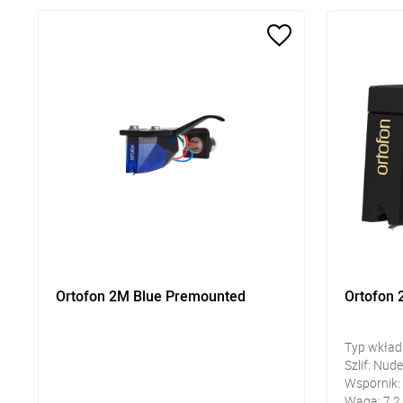
Ortofon 2M Blue Premounted
Ortofon 
Typ wkład
Szlif: Nud
Wspornik:
Waga: 7,2