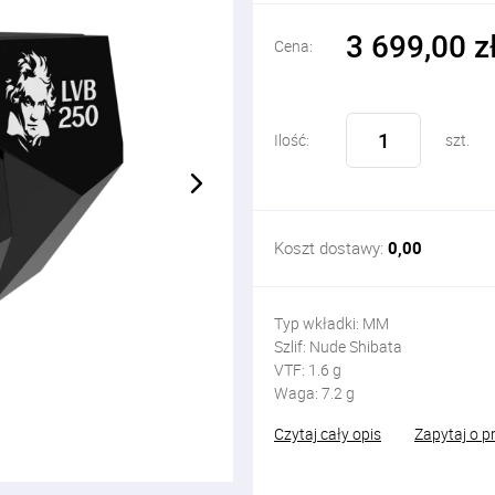
3 699,00 z
Cena:
Ilość:
szt.
Koszt dostawy:
0,00
Typ wkładki: MM
Szlif: Nude Shibata
VTF: 1.6 g
Waga: 7.2 g
Czytaj cały opis
Zapytaj o p