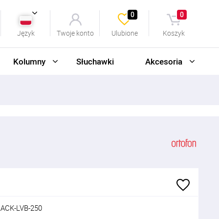
0
0
Język
Twoje konto
Ulubione
Koszyk
Kolumny
Słuchawki
Akcesoria
ACK-LVB-250