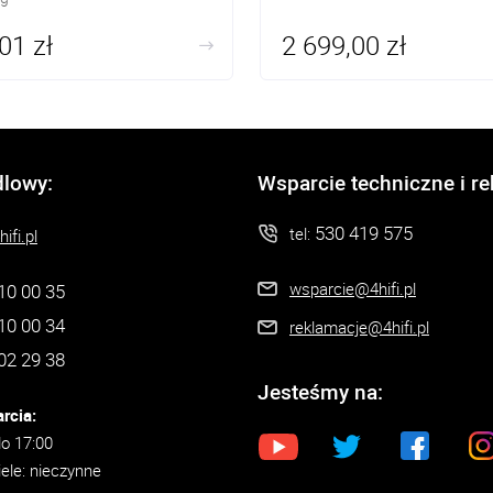
01 zł
2 699,00 zł
dlowy:
Wsparcie techniczne i r
530 419 575
tel:
ifi.pl
wsparcie@4hifi.pl
10 00 35
10 00 34
reklamacje@4hifi.pl
02 29 38
Jesteśmy na:
rcia:
do 17:00
iele: nieczynne