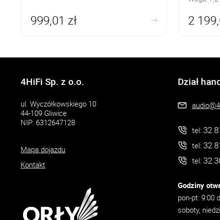
999,01 zł
2 199,
4HiFi Sp. z o.o.
Dział han
ul. Wyczółkowskiego 10
audio@4h
44-109 Gliwice
NIP: 6312647128
32 8
tel:
32 8
tel:
Mapa dojazdu
32 3
tel:
Kontakt
Godziny otwa
pon-pt: 9:00 
soboty, niedz