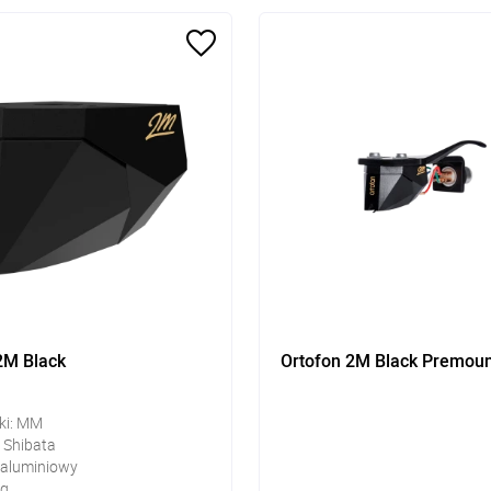
2M Black
Ortofon 2M Black Premou
ki: MM
e Shibata
 aluminiowy
 g