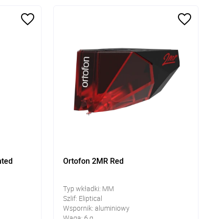
nted
Ortofon 2MR Red
Typ wkładki: MM
Szlif: Eliptical
Wspornik: aluminiowy
Waga: 6 g