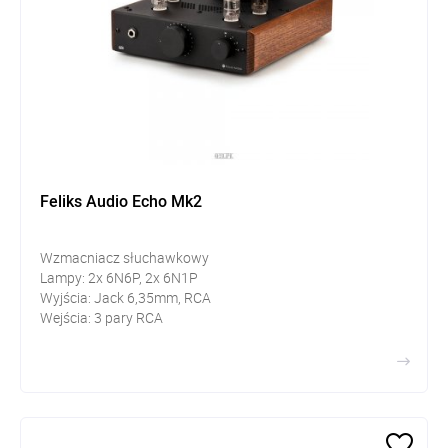
Feliks Audio Echo Mk2
Wzmacniacz słuchawkowy
Lampy: 2x 6N6P, 2x 6N1P
Wyjścia: Jack 6,35mm, RCA
Wejścia: 3 pary RCA