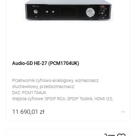
Audio-GD HE-27 (PCM1704UK)
Przetwornik cyfrowo-analogowy, wzmacniacz
słuchawkowy, przedwzmacniacz
DAC: PCM1704UK
Wejścia cyfrowe: SPDIF RCA, SPDIF Toslink, HDMI I2S,
AES/EBU, USB
11 690,01 zł
Wyjścia analogowe: RCA, XLR, ACSS
zasilacz regeneracyjny