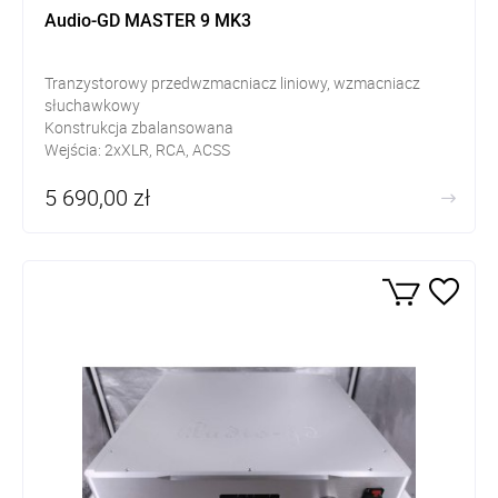
Audio-GD MASTER 9 MK3
Tranzystorowy przedwzmacniacz liniowy, wzmacniacz
słuchawkowy
Konstrukcja zbalansowana
Wejścia: 2xXLR, RCA, ACSS
Wyjścia: XLR, RCA, ACSS, słuchawkowe XLR 4pin, Jack
5 690,00 zł
6,3mm