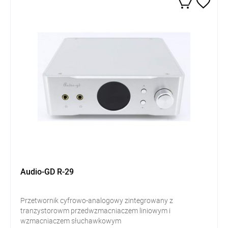
Audio-GD R-29
Przetwornik cyfrowo-analogowy zintegrowany z
tranzystorowm przedwzmacniaczem liniowym i
wzmacniaczem słuchawkowym