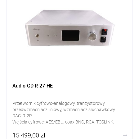
Audio-GD R-27-HE
Przetwornik cyfrowo-analogowy, tranzystorowy
przedwzmacniacz liniowy, wzmacniacz słuchawkowy
DAC: R-2R
Wejścia cyfrowe: AES/EBU, coax BNC, RCA, TOSLINK,
I2S/HDMI, USB Amanero
15 499,00 zł
Wyjścia: RCA, XLR, ACSS, headphone Jack 6,3mm oraz 4pin