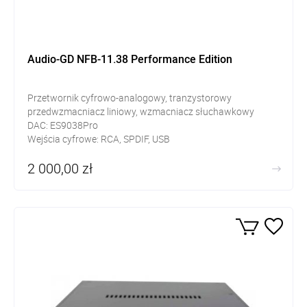
Audio-GD NFB-11.38 Performance Edition
Przetwornik cyfrowo-analogowy, tranzystorowy
przedwzmacniacz liniowy, wzmacniacz słuchawkowy
DAC: ES9038Pro
Wejścia cyfrowe: RCA, SPDIF, USB
Wyjścia RCA, słuchawkowe Jack 6,3mm
2 000,00 zł