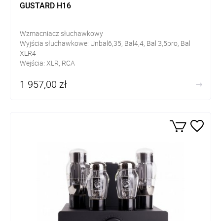
GUSTARD H16
Wzmacniacz słuchawkowy
Wyjścia słuchawkowe: Unbal6,35, Bal4,4, Bal 3,5pro, Bal
XLR4
Wejścia: XLR, RCA
Wyjścia: XLR, RCA
1 957,00 zł