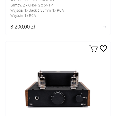
Lampy: 2 x 6N6P, 2 x 6N1P
Wyjścia: 1x Jack 6,35mm, 1x RCA
Wejścia: 1x RCA
3 200,00 zł