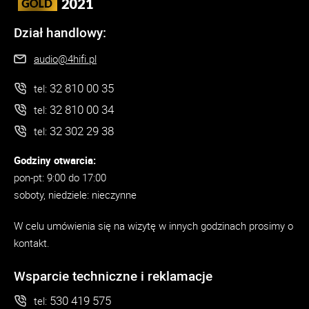
Dział handlowy:
audio@4hifi.pl
32 810 00 35
tel:
32 810 00 34
tel:
32 302 29 38
tel:
Godziny otwarcia:
pon-pt: 9:00 do 17:00
soboty, niedziele: nieczynne
W celu umówienia się na wizytę w innych godzinach prosimy o
kontakt.
Wsparcie techniczne i reklamacje
530 419 575
tel: