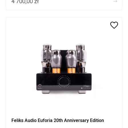
4 700,00 zł
5 oddzielnych regulowanych zasilaczy
Feliks Audio Euforia 20th Anniversary Edition