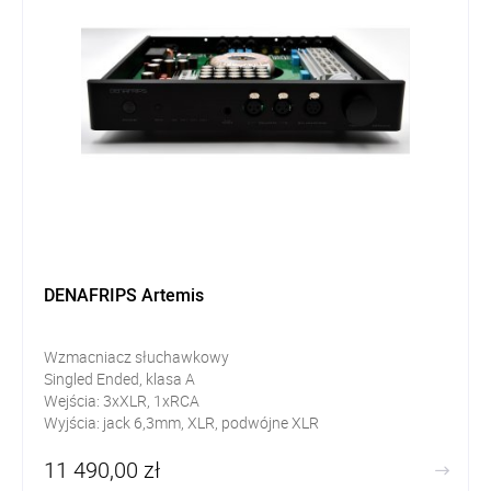
DENAFRIPS Artemis
Wzmacniacz słuchawkowy
Singled Ended, klasa A
Wejścia: 3xXLR, 1xRCA
Wyjścia: jack 6,3mm, XLR, podwójne XLR
11 490,00 zł