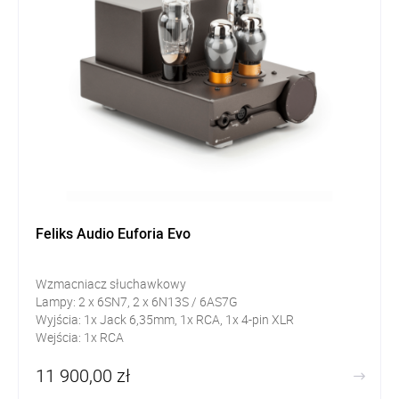
Feliks Audio Euforia Evo
Wzmacniacz słuchawkowy
Lampy: 2 x 6SN7, 2 x 6N13S / 6AS7G
Wyjścia: 1x Jack 6,35mm, 1x RCA, 1x 4-pin XLR
Wejścia: 1x RCA
11 900,00 zł