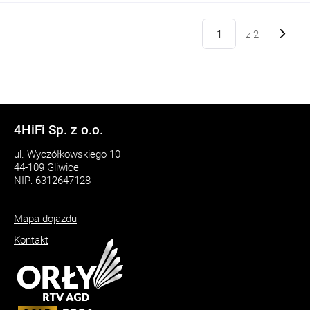
z
2
4HiFi Sp. z o.o.
ul. Wyczółkowskiego 10
44-109 Gliwice
NIP: 6312647128
Mapa dojazdu
Kontakt