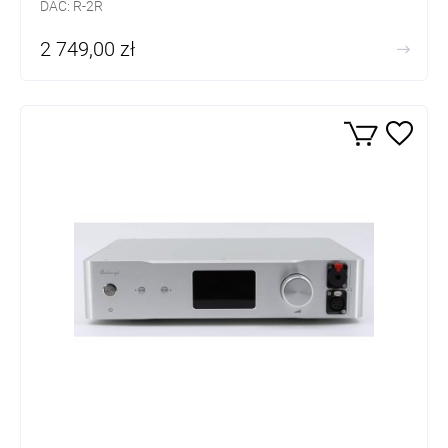
DAC: R-2R
Wejścia cyfrowe: S/PDIF-RCA, I2S-HDMI, USB (Amanero)
2 749,00 zł
Wyjścia analogowe: RCA, słuchawkowe 6,3mm jack