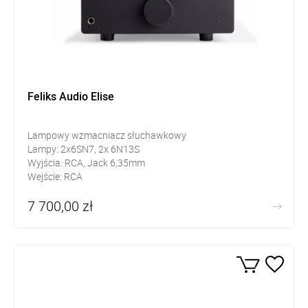
Feliks Audio Elise
Lampowy wzmacniacz słuchawkowy
Lampy: 2x6SN7, 2x 6N13S
Wyjścia: RCA, Jack 6,35mm
Wejście: RCA
7 700,00 zł