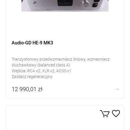
Audio-GD HE-9 MK3
Tranzystorowy przedwzmacniacz liniowy, wzmacniacz
słuchawkowy (balanced class A)
Wejścia: RCA x2, XLR x2, ACSS x1
Zasilacz regeneracyjny
Wyjścia: XLR/RCA/ACSS
12 990,01 zł
Słuchawkowe: Jack 6,3 mm, 4 pin zbalansowane
99 stopni regulacji głośności