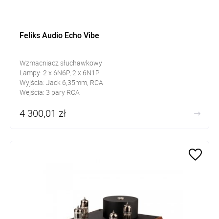
Feliks Audio Echo Vibe
Wzmacniacz słuchawkowy
Lampy: 2 x 6N6P, 2 x 6N1P
Wyjścia: Jack 6,35mm, RCA
Wejścia: 3 pary RCA
4 300,01 zł