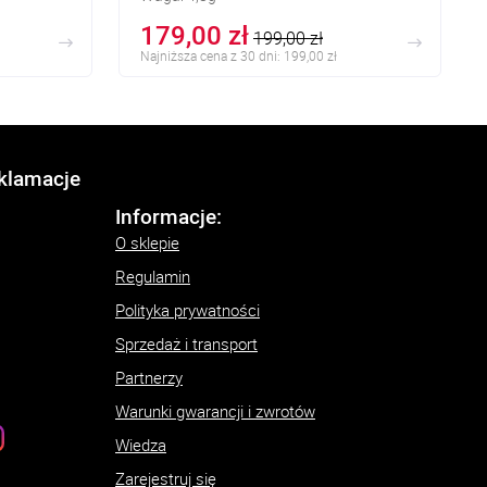
179,00 zł
199,00 zł
Najniższa cena z 30 dni: 199,00 zł
eklamacje
Informacje:
O sklepie
Regulamin
Polityka prywatności
Sprzedaż i transport
Partnerzy
Warunki gwarancji i zwrotów
Wiedza
Zarejestruj się