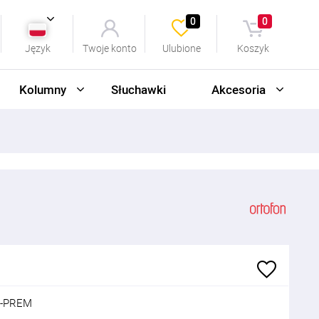
0
0
Język
Twoje konto
Ulubione
Koszyk
Kolumny
Słuchawki
Akcesoria
8-PREM