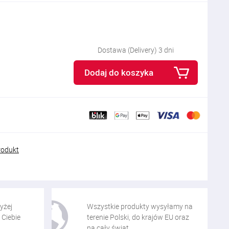
Dostawa (Delivery) 3 dni
Dodaj do koszyka
rodukt
yżej
Wszystkie produkty wysyłamy na
 Ciebie
terenie Polski, do krajów EU oraz
na cały świat