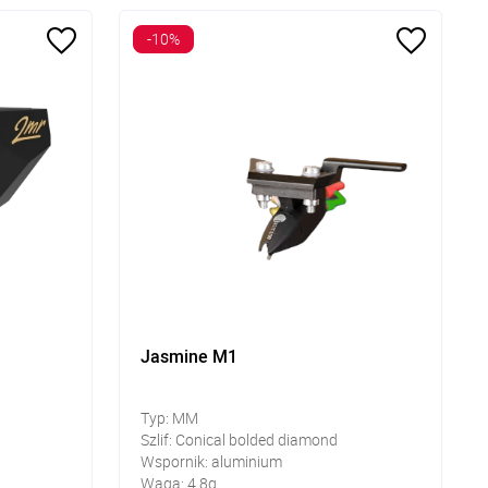
-10%
Jasmine M1
Typ: MM
Szlif: Conical bolded diamond
Wspornik: aluminium
Waga: 4,8g