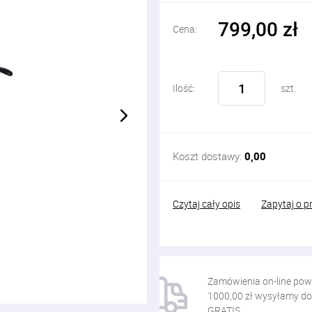
799,00 zł
Cena:
Ilość:
szt.
Koszt dostawy:
0,00
Czytaj cały opis
Zapytaj o p
Zamówienia on-line pow
1000,00 zł wysyłamy do
GRATIS