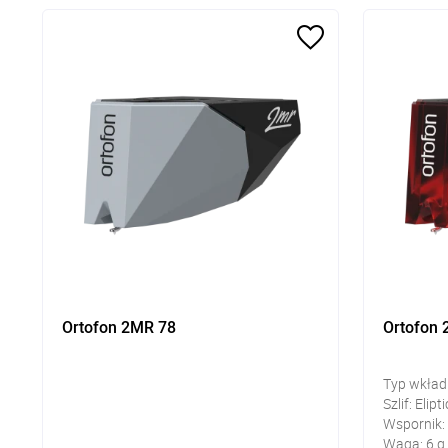
Ortofon 2MR 78
Ortofon
Typ wkład
Szlif: Elipti
Wspornik:
Waga: 6 g