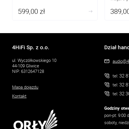
599,00 zł
389,00
4HiFi Sp. z o.o.
Dział han
ul. Wyczółkowskiego 10
audio@4h
44-109 Gliwice
NIP: 6312647128
32 8
tel:
32 8
tel:
Mapa dojazdu
32 3
tel:
Kontakt
Godziny otwa
pon-pt: 9:00 
soboty, niedz