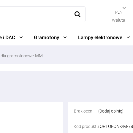
PLN
Waluta
 i DAC
Gramofony
Lampy elektronowe
adki gramofonowe MM
Brak ocen
(
Dodaj opinię
)
ORTOFON-2M-7
Kod produktu