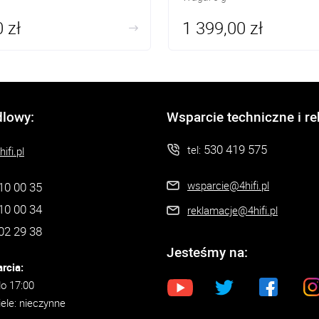
 zł
1 399,00 zł
dlowy:
Wsparcie techniczne i r
530 419 575
tel:
ifi.pl
wsparcie@4hifi.pl
10 00 35
10 00 34
reklamacje@4hifi.pl
02 29 38
Jesteśmy na:
rcia:
do 17:00
iele: nieczynne