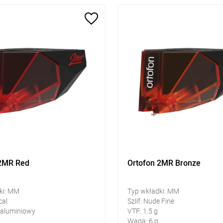
 2MR Red
Ortofon 2MR Bronze
ki: MM
Typ wkładki: MM
cal
Szlif: Nude Fine
 aluminiowy
VTF: 1.5 g
Waga: 6 g