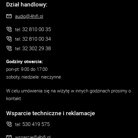
Dział handlowy:
audio@4hifi.pl
32 810 00 35
tel:
32 810 00 34
tel:
32 302 29 38
tel:
Godziny otwarcia:
pon-pt: 9:00 do 17:00
soboty, niedziele: nieczynne
W celu umówienia się na wizytę w innych godzinach prosimy o
kontakt.
Wsparcie techniczne i reklamacje
530 419 575
tel:
wsparcie@4hifi.pl