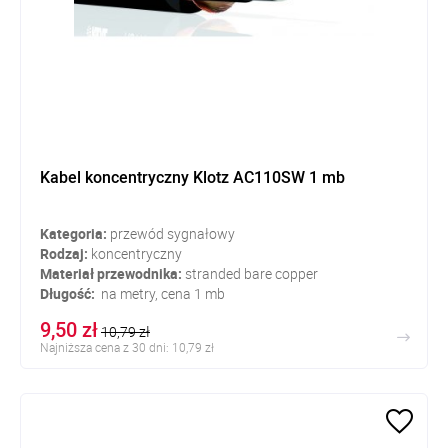
Kabel koncentryczny Klotz AC110SW 1 mb
Kategoria:
przewód sygnałowy
Rodzaj:
koncentryczny
Materiał przewodnika:
stranded bare copper
Długość:
na metry, cena 1 mb
9,50 zł
10,79 zł
Najniższa cena z 30 dni: 10,79 zł