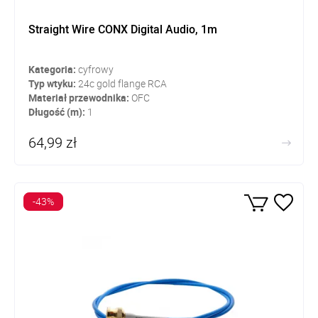
Straight Wire CONX Digital Audio, 1m
Kategoria:
cyfrowy
Typ wtyku:
24c gold flange RCA
Materiał przewodnika:
OFC
Długość (m):
1
64,99 zł
-43%