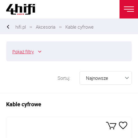
hifi.pl
Akcesoria
Kable cyfrowe
Pokaż
filtry
Sortuj:
Kable cyfrowe