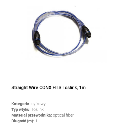
Straight Wire CONX HTS Toslink, 1m
Kategoria:
cyfrowy
Typ wtyku:
Toslink
Materiał przewodnika:
optical fiber
Długość (m):
1