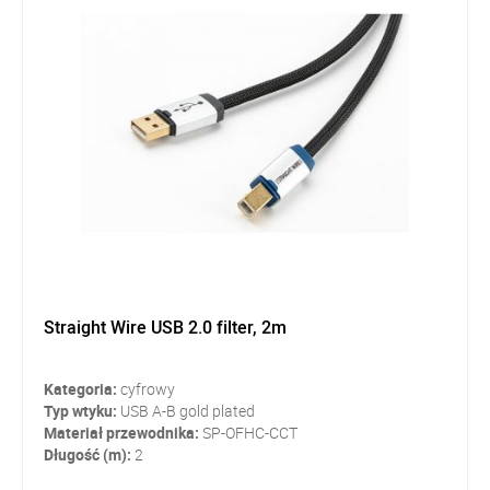
Straight Wire USB 2.0 filter, 2m
Kategoria:
cyfrowy
Typ wtyku:
USB A-B gold plated
Materiał przewodnika:
SP-OFHC-CCT
Długość (m):
2