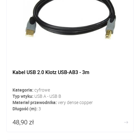
Kabel USB 2.0 Klotz USB-AB3 - 3m
Kategoria:
cyfrowe
Typ wtyku:
USB A - USB B
Materiał przewodnika:
very dense copper
Długość (m):
3
48,90 zł