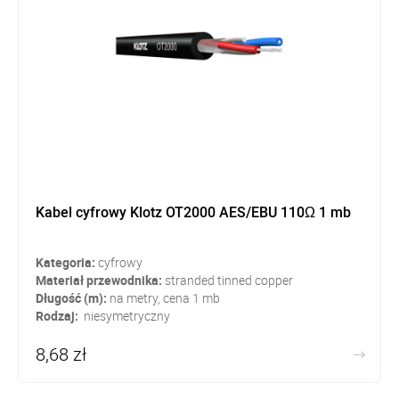
Kabel cyfrowy Klotz OT2000 AES/EBU 110Ω 1 mb
Kategoria:
cyfrowy
Materiał przewodnika:
stranded tinned copper
Długość (m):
na metry, cena 1 mb
Rodzaj:
niesymetryczny
8,68 zł