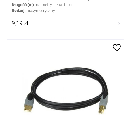
Długość (m):
na metry, cena 1 mb
Rodzaj:
niesymetryczny
9,19 zł