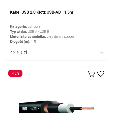
Kabel USB 2.0 Klotz USB-AB1 1,5m
Kategoria:
cyfrowe
Typ wtyku:
USB A - USB B
Materiał przewodnika:
very dense copper
Długość (m):
1,5
42,50 zł
-12%