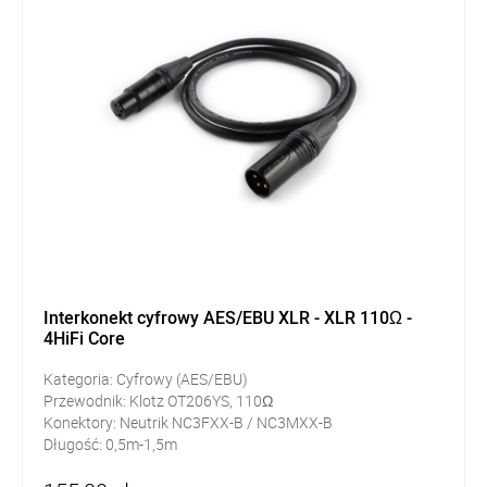
Interkonekt cyfrowy AES/EBU XLR - XLR 110Ω -
4HiFi Core
Kategoria: Cyfrowy (AES/EBU)
Przewodnik: Klotz OT206YS, 110Ω
Konektory: Neutrik NC3FXX-B / NC3MXX-B
Długość: 0,5m-1,5m