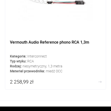
Vermouth Audio Reference phono RCA 1,3m
Kategoria:
Interconnect
Typ wtyku:
RCA
Rodzaj:
niesymetryczny, 1,3 metra
Materiał przewodnika:
miedź OCC
2 258,99 zł