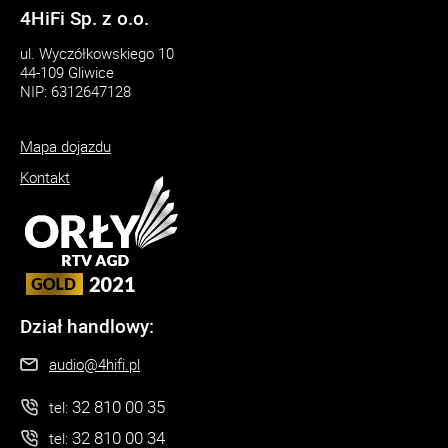
4HiFi Sp. z o.o.
ul. Wyczółkowskiego 10
44-109 Gliwice
NIP: 6312647128
Mapa dojazdu
Kontakt
Dział handlowy:
audio@4hifi.pl
32 810 00 35
tel:
32 810 00 34
tel: