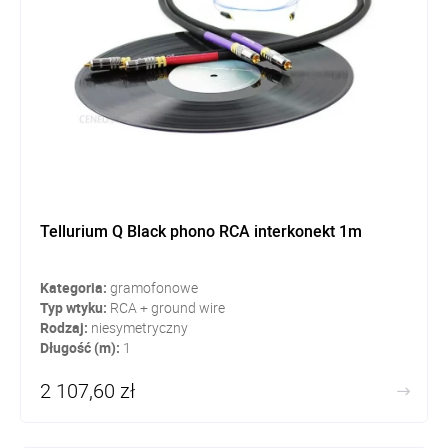
Tellurium Q Black phono RCA interkonekt 1m
Kategoria:
gramofonowe
Typ wtyku:
RCA + ground wire
Rodzaj:
niesymetryczny
Długość (m):
1
2 107,60 zł