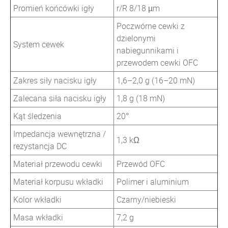
Promień końcówki igły
r/R 8/18 µm
Poczwórne cewki z
dzielonymi
System cewek
nabiegunnikami i
przewodem cewki OFC
Zakres siły nacisku igły
1,6–2,0 g (16–20 mN)
Zalecana siła nacisku igły
1,8 g (18 mN)
Kąt śledzenia
20°
Impedancja wewnętrzna /
1,3 kΩ
rezystancja DC
Materiał przewodu cewki
Przewód OFC
Materiał korpusu wkładki
Polimer i aluminium
Kolor wkładki
Czarny/niebieski
Masa wkładki
7,2 g