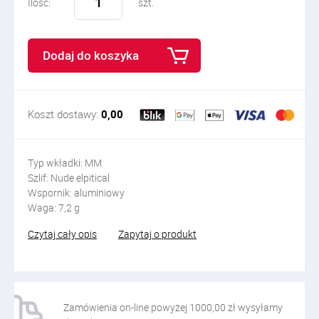
Ilość:
szt.
Dodaj do koszyka
Koszt dostawy:
0,00
Typ wkładki: MM
Szlif: Nude elpitical
Wspornik: aluminiowy
Waga: 7,2 g
Czytaj cały opis
Zapytaj o produkt
Zamówienia on-line powyżej 1000,00 zł wysyłamy