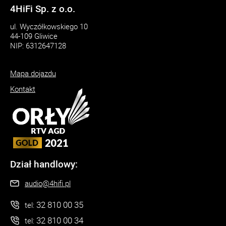
4HiFi Sp. z o.o.
ul. Wyczółkowskiego 10
44-109 Gliwice
NIP: 6312647128
Mapa dojazdu
Kontakt
Dział handlowy:
audio@4hifi.pl
32 810 00 35
tel:
32 810 00 34
tel: