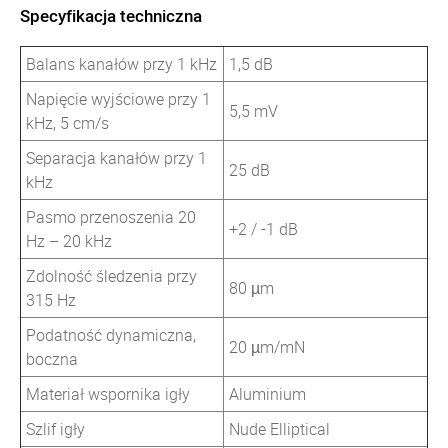
Specyfikacja techniczna
Balans kanałów przy 1 kHz
1,5 dB
Napięcie wyjściowe przy 1
5,5 mV
kHz, 5 cm/s
Separacja kanałów przy 1
25 dB
kHz
Pasmo przenoszenia 20
+2 / -1 dB
Hz – 20 kHz
Zdolność śledzenia przy
80 µm
315 Hz
Podatność dynamiczna,
20 µm/mN
boczna
Materiał wspornika igły
Aluminium
Szlif igły
Nude Elliptical