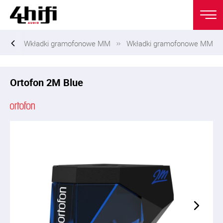
ny
Wkładki gramofonowe MM
Wkładki gramofonowe MM
Ortofon 2M Blue