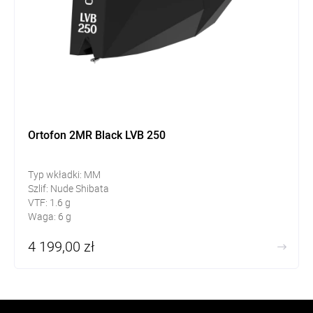
Ortofon 2MR Black LVB 250
Typ wkładki: MM
Szlif: Nude Shibata
VTF: 1.6 g
Waga: 6 g
4 199,00 zł