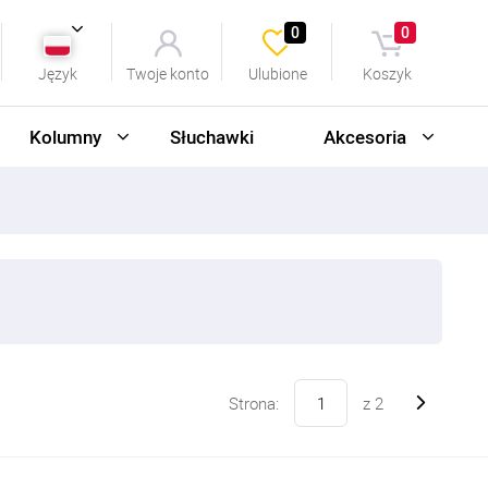
0
0
Język
Twoje konto
Ulubione
Koszyk
Kolumny
Słuchawki
Akcesoria
Strona:
z
2