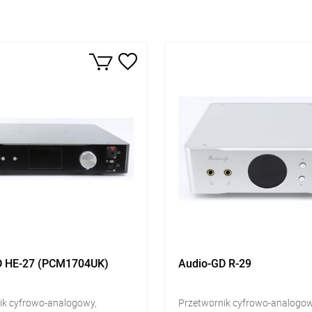
D HE-27 (PCM1704UK)
Audio-GD R-29
ik cyfrowo-analogowy,
Przetwornik cyfrowo-analogo