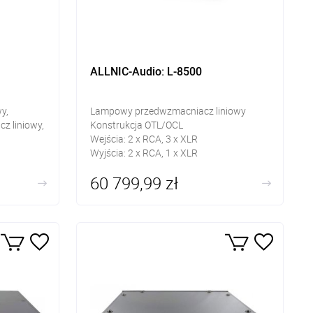
ALLNIC-Audio: L-8500
y,
Lampowy przedwzmacniacz liniowy
z liniowy,
Konstrukcja OTL/OCL
Wejścia: 2 x RCA, 3 x XLR
Wyjścia: 2 x RCA, 1 x XLR
ax BNC,
Impedancja wejściowa: 10 kΩ
60 799,99 zł
 Amanero
dphone