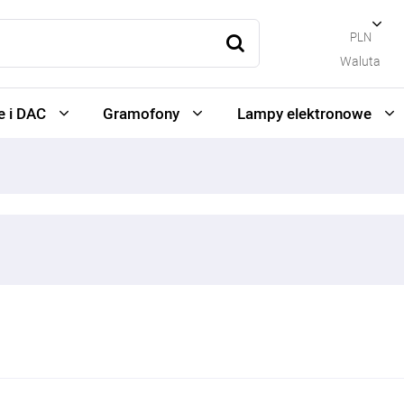
PLN
Waluta
 i DAC
Gramofony
Lampy elektronowe