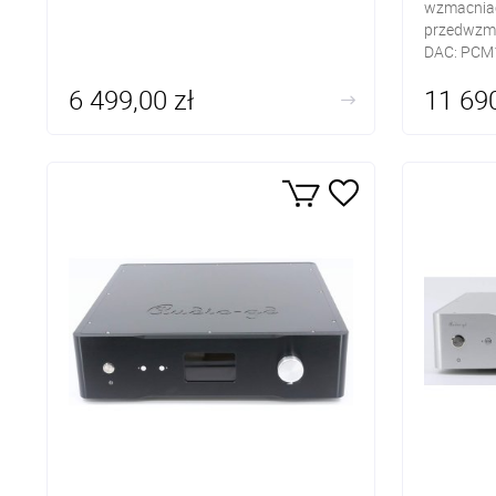
wzmacnia
przedwzm
DAC: PCM
Wejścia c
6 499,00 zł
11 690
Toslink, 
Wyjścia a
zasilacz r