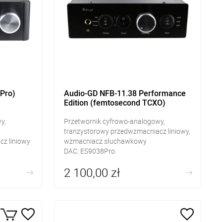
Pro)
Audio-GD NFB-11.38 Performance
Edition (femtosecond TCXO)
y,
Przetwornik cyfrowo-analogowy,
tranzystorowy przedwzmacniacz liniowy,
z liniowy
wzmacniacz słuchawkowy
DAC: ES9038Pro
Wejścia cyfrowe: RCA, SPDIF, USB
2 100,00 zł
Wyjścia RCA, słuchawkowe Jack 6,3mm
, SPDiF,
CA, ACSS
3mm, 4-