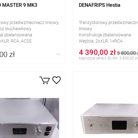
D MASTER 9 MK3
DENAFRIPS Hestia
rowy przedwzmacniacz liniowy,
Tranzystorowy przedwzmaczn
cz słuchawkowy
liniowy
ja zbalansowana
Konstrukcja zbalansowana
2xXLR, RCA, ACSS
Wejścia: 2xXLR, 1xRCA
XLR, RCA, ACSS, słuchawkowe
Wyjścia: XLR, RCA
4 390,00 zł
00 zł
5 800,00 
 Jack 6,3mm
Najniższa cena z 30 dni: 5 800,00 zł