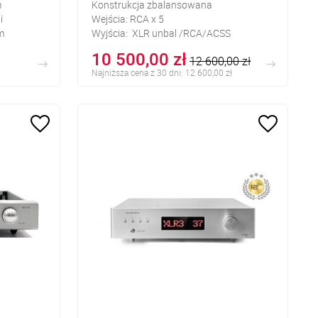
m
Konstrukcja zbalansowana
i
Wejścia: RCA x 5
m
Wyjścia: XLR unbal /RCA/ACSS
lampy: 6H2N-EB x 6, 6U4N-EB x 4
10 500,00 zł
12 600,00 zł
I2S-HDMI,
Najniższa cena z 30 dni: 12 600,00 zł
chawkowe