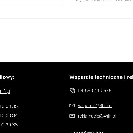
RCA, XLR, ACSS, headphone
m oraz 4pin
dlowy:
Wsparcie techniczne i r
530 419 575
tel:
ifi.pl
wsparcie@4hifi.pl
10 00 35
10 00 34
reklamacje@4hifi.pl
02 29 38