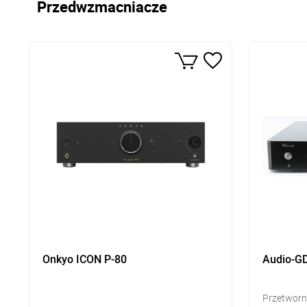
Przedwzmacniacze
Onkyo ICON P-80
Audio-G
Przetworn