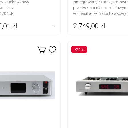
cz słuchawkowy,
zintegrowany z tranzystorow
acniacz
przedwzmacniaczem liniowym 
1704UK
wzmacniaczem słuchawkowy
yfrowe: SPDIF RCA, SPDIF
DAC: R-2R
,01 zł
2 749,00 zł
HDMI I2S, AES/EBU, USB
Wejścia cyfrowe: S/PDIF-RCA, 
nalogowe: RCA, XLR, ACSS
USB (Amanero)
egeneracyjny
Wyjścia analogowe: RCA, słu
6,3mm jack
-24%