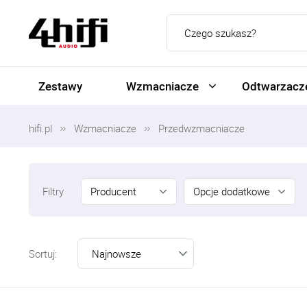
Zestawy
Wzmacniacze
Odtwarzacze
hifi.pl
Wzmacniacze
Przedwzmacniacze
Producent
Opcje dodatkowe
Filtry
Sortuj: