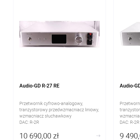
Audio-GD R-27 RE
Audio-G
Przetwornik cyfrowo-analogowy,
Przetworn
tranzystorowy przedwzmacniacz liniowy,
tranzysto
wzmacniacz słuchawkowy
wzmacnia
DAC: R-2R
DAC: R-2R
Wejścia cyfrowe: AES/EBU, coax BNC,
Wejścia c
10 690,00 zł
9 490,
RCA, TOSLINK, I2S/HDMI, USB Amanero
RCA, TOSL