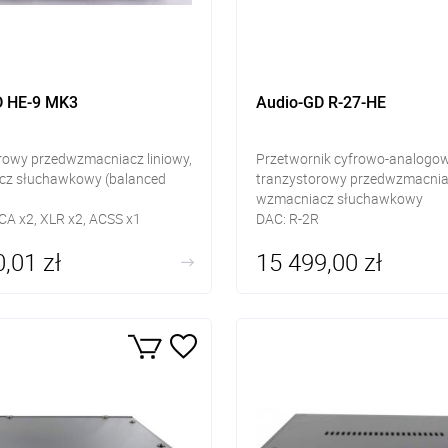
D HE-9 MK3
Audio-GD R-27-HE
rowy przedwzmacniacz liniowy,
Przetwornik cyfrowo-analogow
z słuchawkowy (balanced
tranzystorowy przedwzmacniac
wzmacniacz słuchawkowy
CA x2, XLR x2, ACSS x1
DAC: R-2R
egeneracyjny
Wejścia cyfrowe: AES/EBU, co
,01 zł
15 499,00 zł
 XLR/RCA/ACSS
RCA, TOSLINK, I2S/HDMI, USB
we: Jack 6,3 mm, 4 pin
Wyjścia: RCA, XLR, ACSS, hea
wane
Jack 6,3mm oraz 4pin
regulacji głośności
Zasilacz regeneracyjny