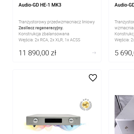
Audio-GD HE-1 MK3
Audio-G
Tranzystorowy przedwzmacniacz liniowy
Tranzysto
Zasilacz regeneracyjny.
wzmacnia
Konstrukcja zbalansowana
Konstrukc
Wejścia: 2x RCA, 2x XLR, 1x ACSS
Wejścia: 
Wyjścia: 1x XLR, RCA, ACSS
Wyjścia: 
11 890,00 zł
5 690,
XLR 4pin,