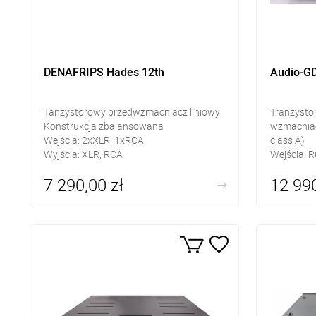
DENAFRIPS Hades 12th
Audio-G
Tanzystorowy przedwzmacniacz liniowy
Tranzysto
Konstrukcja zbalansowana
wzmacniac
Wejścia: 2xXLR, 1xRCA
class A)
Wyjścia: XLR, RCA
Wejścia: R
Zasilacz r
7 290,00 zł
12 990
Wyjścia:
Słuchawko
zbalanso
99 stopni 