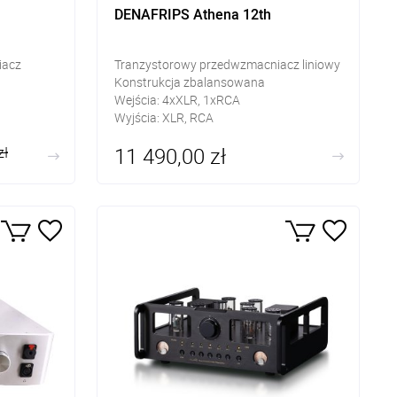
DENAFRIPS Athena 12th
iacz
Tranzystorowy przedwzmacniacz liniowy
Konstrukcja zbalansowana
Wejścia: 4xXLR, 1xRCA
Wyjścia: XLR, RCA
11 490,00 zł
zł