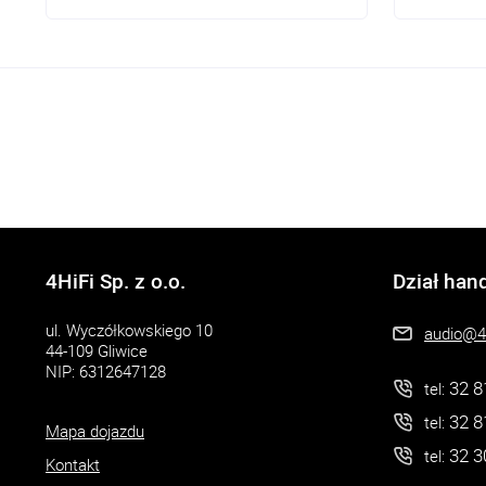
Wyjścia: RCA, XLR, ACSS, headphone
Wyjścia: 
Jack 6,3mm oraz 4pin
Jack 6,3m
4HiFi Sp. z o.o.
Dział han
ul. Wyczółkowskiego 10
audio@4h
44-109 Gliwice
NIP: 6312647128
32 8
tel:
32 8
tel:
Mapa dojazdu
32 3
tel:
Kontakt