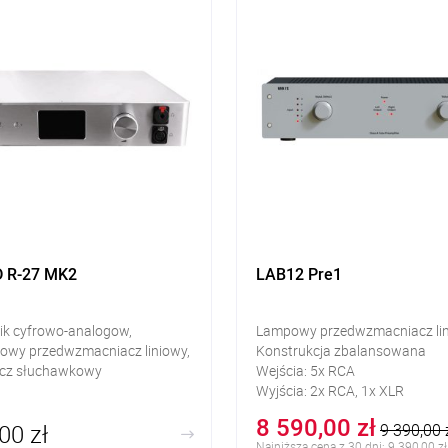
D R-27 MK2
LAB12 Pre1
ik cyfrowo-analogow,
Lampowy przedwzmacniacz li
rowy przedwzmacniacz liniowy,
Konstrukcja zbalansowana
cz słuchawkowy
Wejścia: 5x RCA
Wyjścia: 2x RCA, 1x XLR
yfrowe: AES/EBU, coax BNC,
Lampy: 2x 6922
8 590,00 zł
00 zł
9 390,00 
INK, I2S/HDMI, USB Amanero
Klasa A
Najniższa cena z 30 dni: 9 390,00 zł