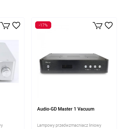
-17%
Audio-GD Master 1 Vacuum
wy
Lampowy przedwzmacniacz liniowy