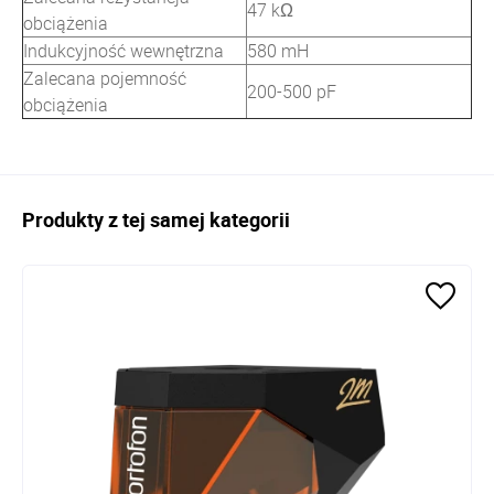
47 kΩ
obciążenia
Indukcyjność wewnętrzna
580 mH
Zalecana pojemność
200-500 pF
obciążenia
Produkty z tej samej kategorii