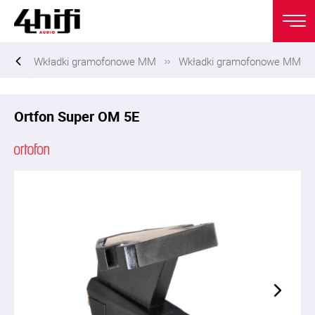
ny
Wkładki gramofonowe MM
Wkładki gramofonowe MM
Ortfon Super OM 5E