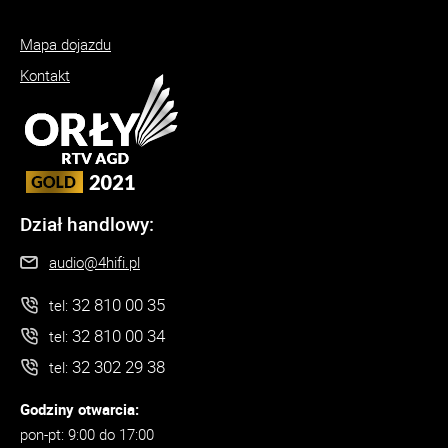
Mapa dojazdu
Kontakt
Dział handlowy:
audio@4hifi.pl
32 810 00 35
tel:
32 810 00 34
tel:
32 302 29 38
tel:
Godziny otwarcia:
pon-pt: 9:00 do 17:00