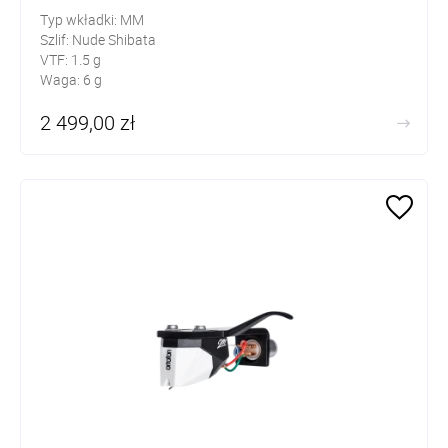
Typ wkładki: MM
Szlif: Nude Shibata
VTF: 1.5 g
Waga: 6 g
2 499,00 zł