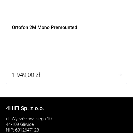
Ortofon 2M Mono Premounted
1 949,00 zł
4HiFi Sp. z o.o.
ul. Wyczółkowskiego 10
44-109 Gliwice
NIP: 6312647128