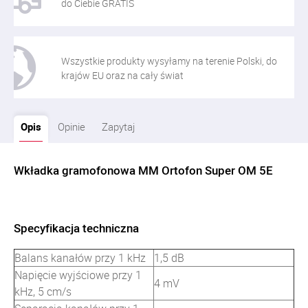
do Ciebie GRATIS
Wszystkie produkty wysyłamy na terenie Polski, do
krajów EU oraz na cały świat
Opis
Opinie
Zapytaj
Wkładka gramofonowa MM Ortofon Super OM 5E
Specyfikacja techniczna
Balans kanałów przy 1 kHz
1,5 dB
Napięcie wyjściowe przy 1
4 mV
kHz, 5 cm/s