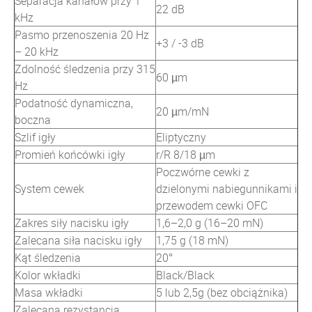
Separacja kanałów przy 1
22 dB
kHz
Pasmo przenoszenia 20 Hz
+3 / -3 dB
– 20 kHz
Zdolność śledzenia przy 315
60 µm
Hz
Podatność dynamiczna,
20 µm/mN
boczna
Szlif igły
Eliptyczny
Promień końcówki igły
r/R 8/18 µm
Poczwórne cewki z
System cewek
dzielonymi nabiegunnikami i
przewodem cewki OFC
Zakres siły nacisku igły
1,6–2,0 g (16–20 mN)
Zalecana siła nacisku igły
1,75 g (18 mN)
Kąt śledzenia
20°
Kolor wkładki
Black/Black
Masa wkładki
5 lub 2,5g (bez obciążnika)
Zalecana rezystancja