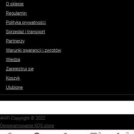
O sklepie
Regulamin
Polityka prywatności
Sprzedaż i transport
Partnerzy
Warunki gwarancji i zwrotów
Wiedza
Zarejestruj się
Koszyk
Ulubione
4HiFi Copyright © 2022
Oprogramowanie KQS.store
Realizacja:
SUCRO.pl
0
0