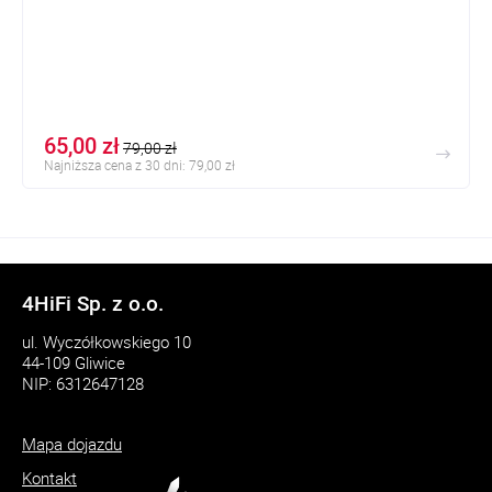
65,00 zł
79,00 zł
Najniższa cena z 30 dni: 79,00 zł
4HiFi Sp. z o.o.
ul. Wyczółkowskiego 10
44-109 Gliwice
NIP: 6312647128
Mapa dojazdu
Kontakt