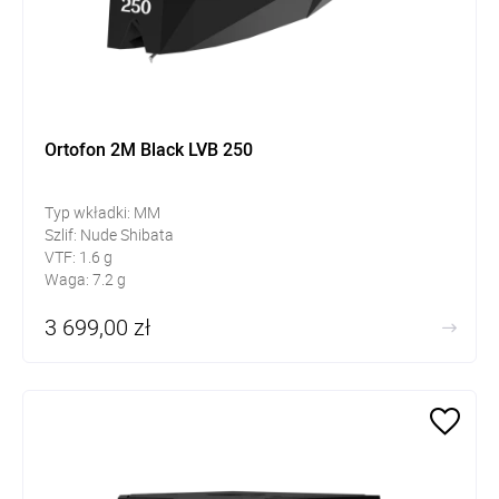
Ortofon 2M Black LVB 250
Typ wkładki: MM
Szlif: Nude Shibata
VTF: 1.6 g
Waga: 7.2 g
3 699,00 zł