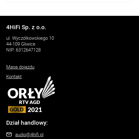
4HiFi Sp. z o.o.
ul. Wyczółkowskiego 10
44-109 Gliwice
NIP: 6312647128
Mapa dojazdu
Kontakt
Dział handlowy:
audio@4hifi.pl