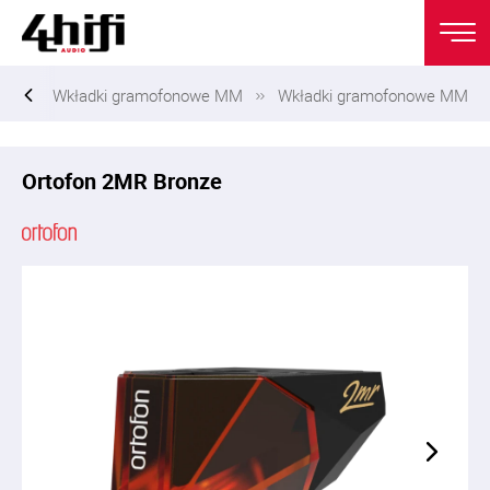
ny
Wkładki gramofonowe MM
Wkładki gramofonowe MM
Ortofon 2MR Bronze