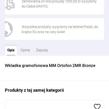
Zamówienia on-line powyżej 1000,00 zł wysyłamy
do Ciebie GRATIS
Wszystkie produkty wysyłamy na terenie Polski, do
krajów EU oraz na cały świat
Opis
Opinie
Zapytaj
Wkładka gramofonowa MM Ortofon 2MR Bronze
Produkty z tej samej kategorii