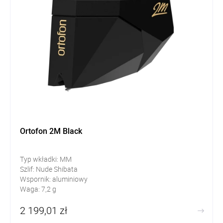
Ortofon 2M Black
Typ wkładki: MM
Szlif: Nude Shibata
Wspornik: aluminiowy
Waga: 7,2 g
2 199,01 zł