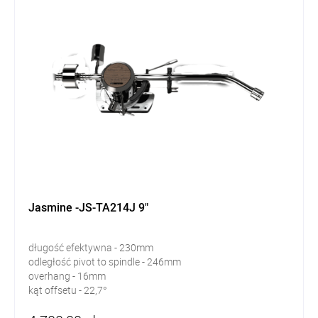
Jasmine -JS-TA214J 9"
długość efektywna - 230mm
odległość pivot to spindle - 246mm
overhang - 16mm
kąt offsetu - 22,7°
masa ramienia - 585g