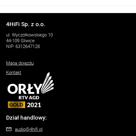
4HiFi Sp. z o.o.
ul. Wyczółkowskiego 10
44-109 Gliwice
NIP: 6312647128
Mapa dojazdu
Kontakt
Dział handlowy:
audio@4hifi.pl