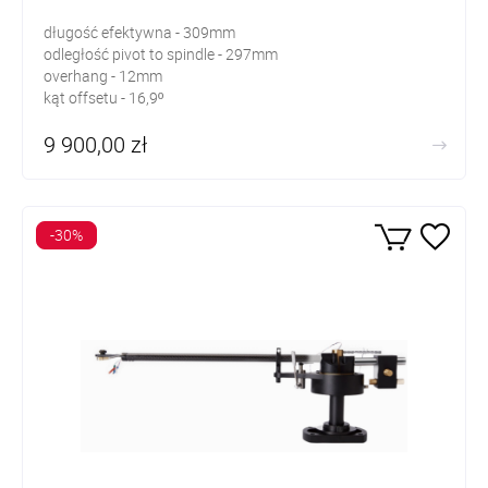
długość efektywna - 309mm
odległość pivot to spindle - 297mm
overhang - 12mm
kąt offsetu - 16,9º
9 900,00 zł
-30%