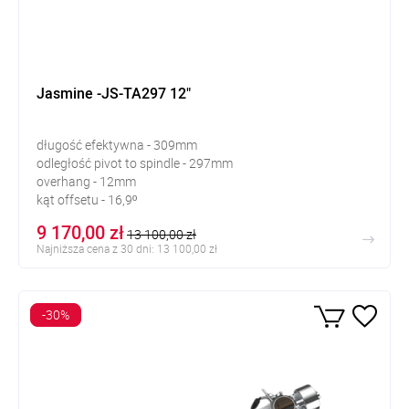
Jasmine -JS-TA297 12"
długość efektywna - 309mm
odległość pivot to spindle - 297mm
overhang - 12mm
kąt offsetu - 16,9º
9 170,00 zł
13 100,00 zł
Najniższa cena z 30 dni: 13 100,00 zł
-30%