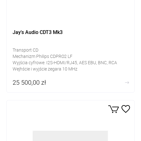
Jay's Audio CDT3 Mk3
Transport CD
Mechanizm Philips CDPRO2 LF
Wyjścia cyfrowe: I2S-HDMI/RJ45, AES EBU, BNC, RCA
Wejhście i wyjście zegara 10 MHz
25 500,00 zł