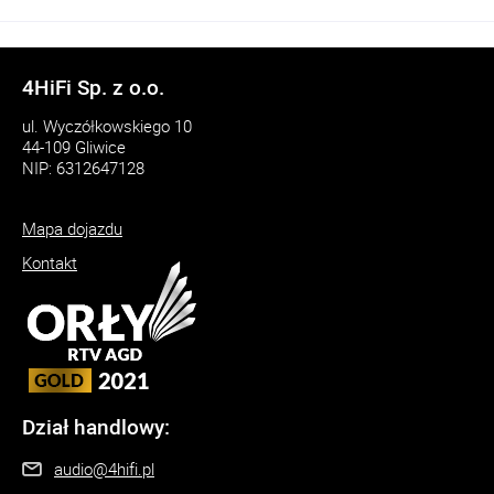
4HiFi Sp. z o.o.
ul. Wyczółkowskiego 10
44-109 Gliwice
NIP: 6312647128
Mapa dojazdu
Kontakt
Dział handlowy:
audio@4hifi.pl