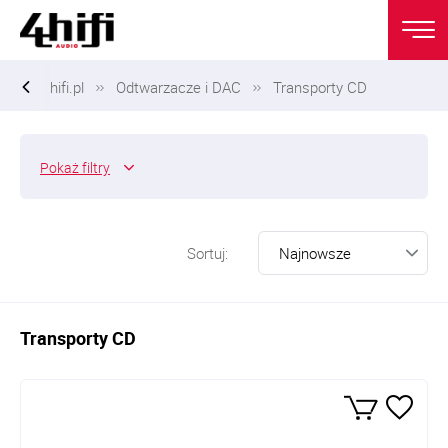
hifi.pl
Odtwarzacze i DAC
Transporty CD
Pokaż
filtry
Sortuj:
Transporty CD