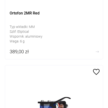
Ortofon 2MR Red
Typ wkładki: MM
Szlif: Eliptical
Wspornik: aluminiowy
Waga: 6 g
389,00 zł