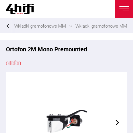
ny
Wkładki gramofonowe MM
Wkładki gramofonowe MM
Ortofon 2M Mono Premounted