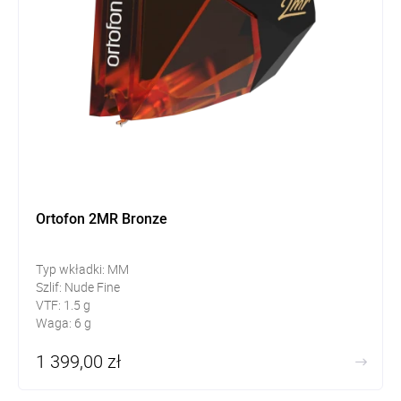
Ortofon 2MR Bronze
Typ wkładki: MM
Szlif: Nude Fine
VTF: 1.5 g
Waga: 6 g
1 399,00 zł