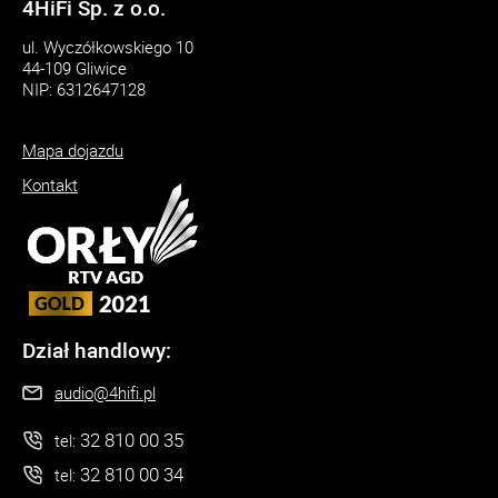
4HiFi Sp. z o.o.
ul. Wyczółkowskiego 10
44-109 Gliwice
NIP: 6312647128
Mapa dojazdu
Kontakt
Dział handlowy:
audio@4hifi.pl
32 810 00 35
tel:
32 810 00 34
tel: