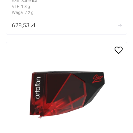
Szlif: Spherical
VTF: 1.8 g
Waga: 7.2 g
628,53 zł