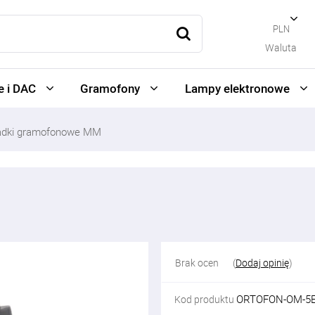
PLN
Waluta
 i DAC
Gramofony
Lampy elektronowe
adki gramofonowe MM
Brak ocen
(
Dodaj opinię
)
ORTOFON-OM-5
Kod produktu