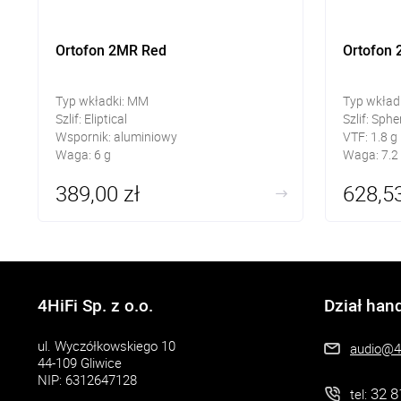
Ortofon 2MR Red
Ortofon 
Typ wkładki: MM
Typ wkład
Szlif: Eliptical
Szlif: Sphe
Wspornik: aluminiowy
VTF: 1.8 g
Waga: 6 g
Waga: 7.2
389,00 zł
628,53
4HiFi Sp. z o.o.
Dział han
ul. Wyczółkowskiego 10
audio@4h
44-109 Gliwice
NIP: 6312647128
32 8
tel: