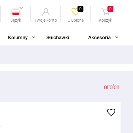
0
0
Język
Twoje konto
Ulubione
Koszyk
Kolumny
Słuchawki
Akcesoria
E