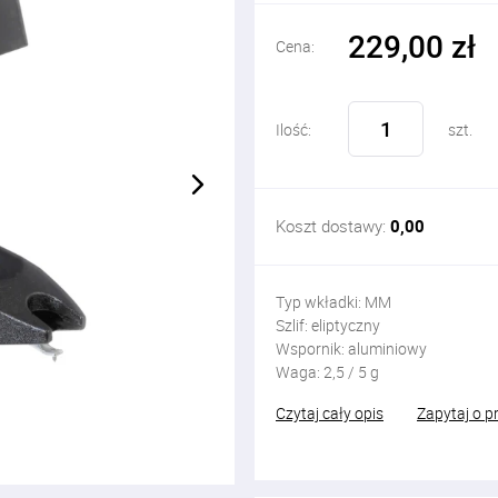
229,00 zł
Cena:
Ilość:
szt.
Koszt dostawy:
0,00
Typ wkładki: MM
Szlif: eliptyczny
Wspornik: aluminiowy
Waga: 2,5 / 5 g
Czytaj cały opis
Zapytaj o p