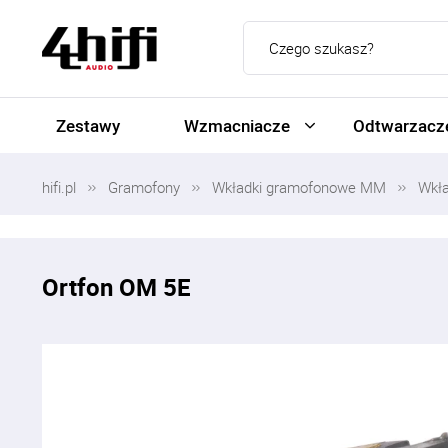
Zestawy
Wzmacniacze
Odtwarzacze
hifi.pl
Gramofony
Wkładki gramofonowe MM
Wkł
Ortfon OM 5E