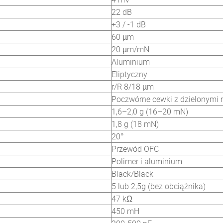
22 dB
+3 / -1 dB
60 µm
20 µm/mN
Aluminium
Eliptyczny
r/R 8/18 µm
Poczwórne cewki z dzielonymi
1,6–2,0 g (16–20 mN)
1,8 g (18 mN)
20°
Przewód OFC
Polimer i aluminium
Black/Black
5 lub 2,5g (bez obciążnika)
47 kΩ
450 mH