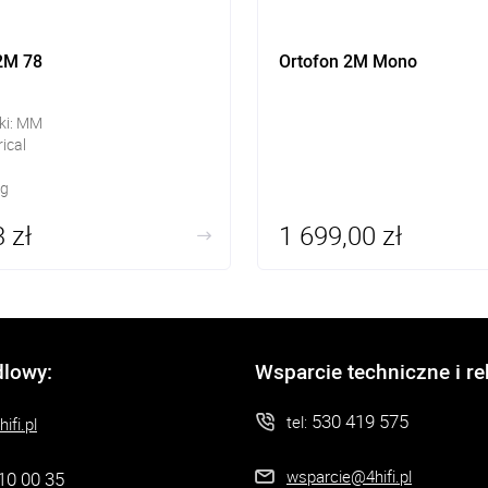
2M 78
Ortofon 2M Mono
ki: MM
rical
 g
 zł
1 699,00 zł
dlowy:
Wsparcie techniczne i r
530 419 575
tel:
ifi.pl
wsparcie@4hifi.pl
10 00 35