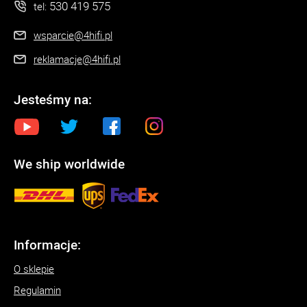
530 419 575
tel:
wsparcie@4hifi.pl
reklamacje@4hifi.pl
Jesteśmy na:
We ship worldwide
Informacje:
O sklepie
Regulamin