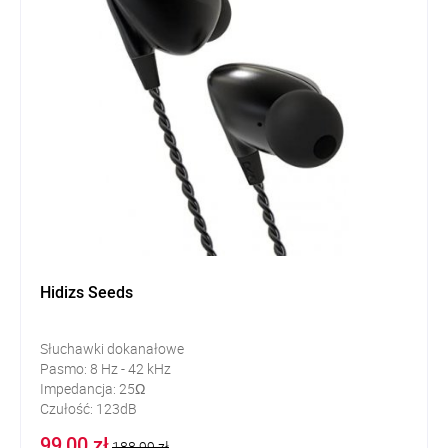
Hidizs Seeds
Słuchawki dokanałowe
Pasmo: 8 Hz - 42 kHz
Impedancja: 25Ω
Czułość: 123dB
99,00 zł
188,99 zł