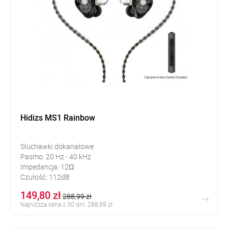
Hidizs MS1 Rainbow
Słuchawki dokanałowe
Pasmo: 20 Hz - 40 kHz
Impedancja: 12Ω
Czułość: 112dB
149,80 zł
288,99 zł
Najniższa cena z 30 dni: 288,99 zł