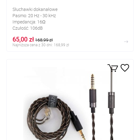
Słuchawki dokanałowe
Pasmo: 20 Hz - 30 kHz
Impedancja: 16Ω
Czułość: 106dB
65,00 zł
168,99 zł
Najniższa cena z 30 dni: 168,99 zł