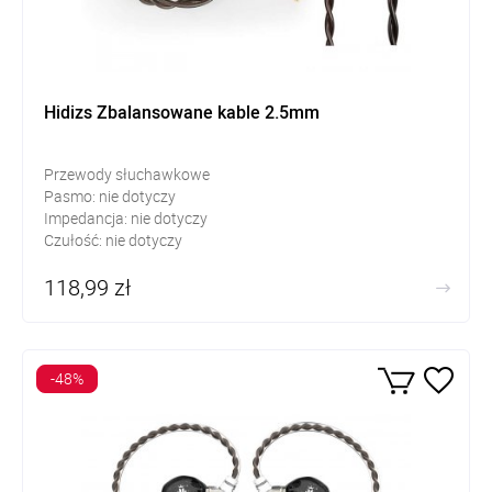
Hidizs Zbalansowane kable 2.5mm
Przewody słuchawkowe
Pasmo: nie dotyczy
Impedancja: nie dotyczy
Czułość: nie dotyczy
118,99 zł
-48%