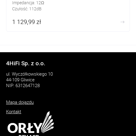
Impedancja: 12Ω
Czułość: 112dB
1 129,99 zł
4HiFi Sp. z o.o.
ul. Wyczółkowskiego 10
44-109 Gliwice
NIP: 6312647128
Mapa dojazdu
Kontakt