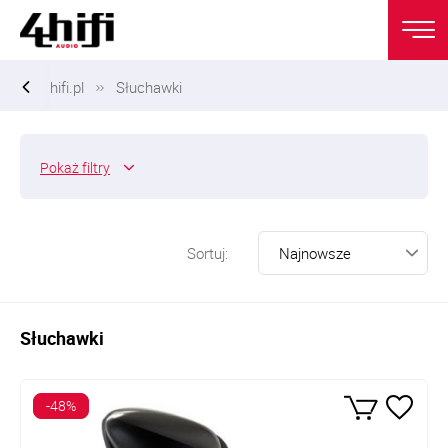
hifi.pl
Słuchawki
Pokaż
filtry
Sortuj:
Słuchawki
-48%