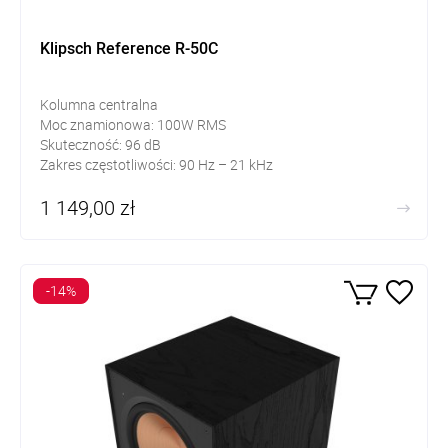
Klipsch Reference R-50C
Kolumna centralna
Moc znamionowa: 100W RMS
Skuteczność: 96 dB
Zakres częstotliwości: 90 Hz – 21 kHz
1 149,00 zł
-14%