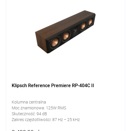
Klipsch Reference Premiere RP-404C II
Kolumna centralna
Moc znamionowa: 125W RMS
Skuteczność: 94 dB
Zakres częstotliwości: 87 Hz – 25 kHz