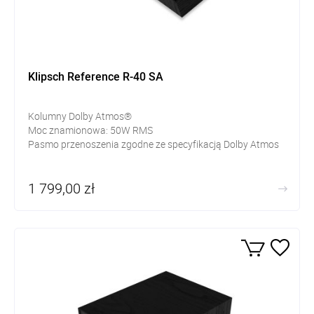
Klipsch Reference R-40 SA
Kolumny Dolby Atmos®
Moc znamionowa: 50W RMS
Pasmo przenoszenia zgodne ze specyfikacją Dolby Atmos
1 799,00 zł