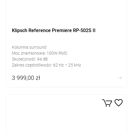
Klipsch Reference Premiere RP-502S II
Kolumna surround
Moc znamionowa: 100W RMS
Skuteczność: 94 dB
Zakres częstotliwości: 62 Hz – 25 kHz
3 999,00 zł