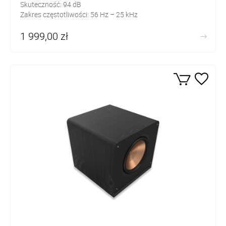
Skuteczność: 94 dB
Zakres częstotliwości: 56 Hz – 25 kHz
1 999,00 zł