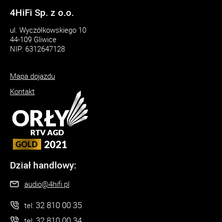
4HiFi Sp. z o.o.
ul. Wyczółkowskiego 10
44-109 Gliwice
NIP: 6312647128
Mapa dojazdu
Kontakt
Dział handlowy:
audio@4hifi.pl
32 810 00 35
tel:
32 810 00 34
tel: