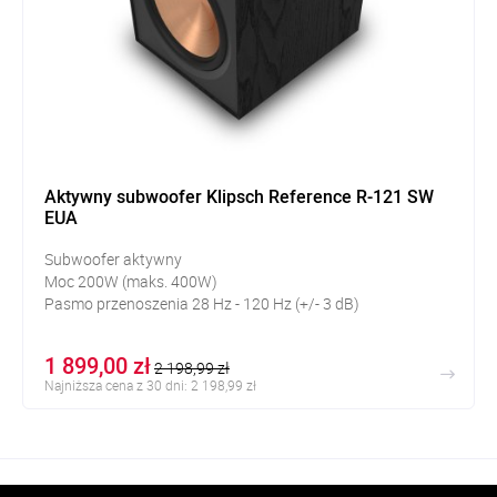
Aktywny subwoofer Klipsch Reference R-121 SW
EUA
Subwoofer aktywny
Moc 200W (maks. 400W)
Pasmo przenoszenia 28 Hz - 120 Hz (+/- 3 dB)
1 899,00 zł
2 198,99 zł
Najniższa cena z 30 dni: 2 198,99 zł