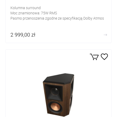
Kolumna surround
Moc znamionowa: 75W RMS
Pasmo przenoszenia zgodne ze specyfikacją Dolby Atmos
2 999,00 zł