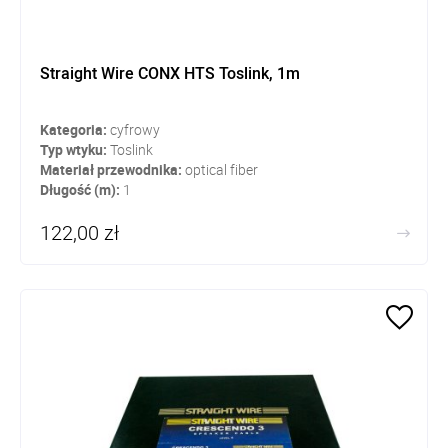
Straight Wire CONX HTS Toslink, 1m
Kategoria:
cyfrowy
Typ wtyku:
Toslink
Materiał przewodnika:
optical fiber
Długość (m):
1
122,00 zł