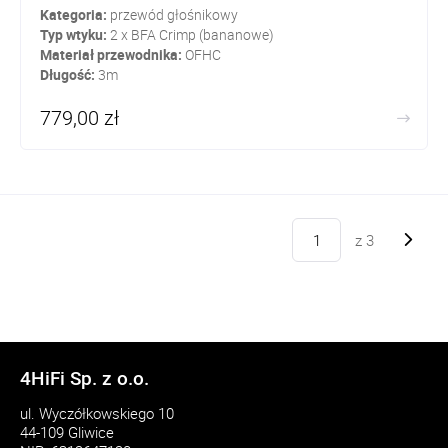
Kategoria:
przewód głośnikowy
Typ wtyku:
2 x BFA Crimp (bananowe)
Materiał przewodnika:
OFHC
Długość:
3m
779,00 zł
z
3
4HiFi Sp. z o.o.
ul. Wyczółkowskiego 10
44-109 Gliwice