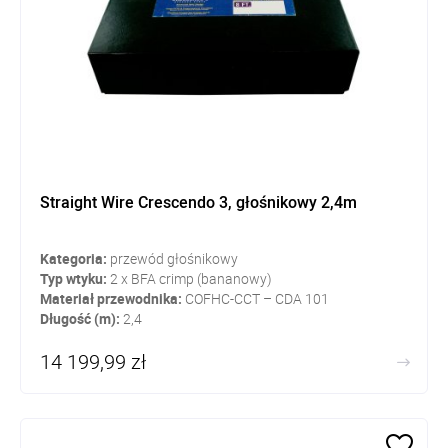
Straight Wire Crescendo 3, głośnikowy 2,4m
Kategoria:
przewód głośnikowy
Typ wtyku:
2 x BFA crimp (bananowy)
Materiał przewodnika:
COFHC-CCT – CDA 101
Długość (m):
2,4
14 199,99 zł