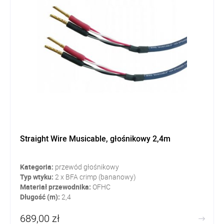
Straight Wire Musicable, głośnikowy 2,4m
Kategoria:
przewód głośnikowy
Typ wtyku:
2 x BFA crimp (bananowy)
Materiał przewodnika:
OFHC
Długość (m):
2,4
689,00 zł