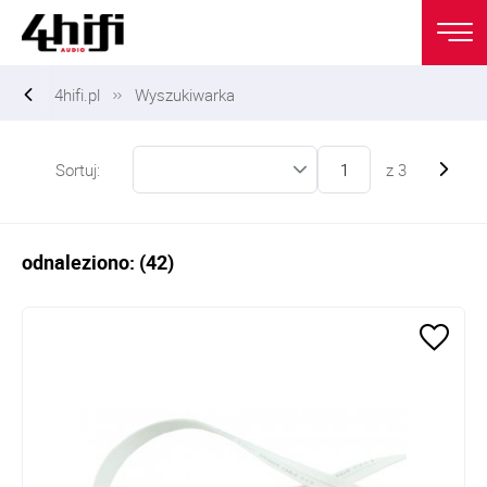
4hifi.pl
Wyszukiwarka
Sortuj:
z
3
odnaleziono: (42)