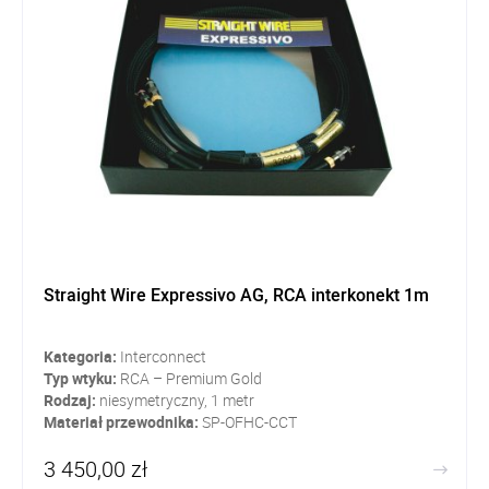
Straight Wire Expressivo AG, RCA interkonekt 1m
Kategoria:
Interconnect
Typ wtyku:
RCA – Premium Gold
Rodzaj:
niesymetryczny, 1 metr
Materiał przewodnika:
SP-OFHC-CCT
3 450,00 zł