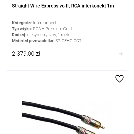
Straight Wire Expressivo II, RCA interkonekt 1m
Kategoria:
Interconnect
Typ wtyku:
RCA – Premium Gold
Rodzaj:
niesymetryczny, 1 metr
Materiał przewodnika:
SP-OFHC-CCT
2 379,00 zł