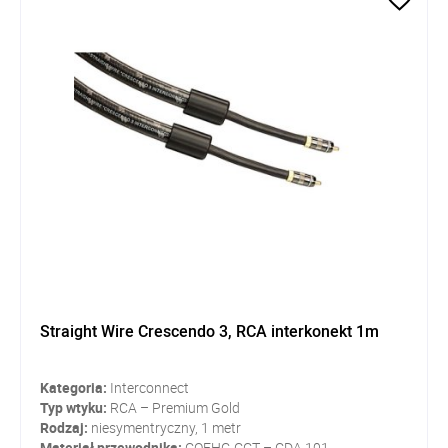
Straight Wire Crescendo 3, RCA interkonekt 1m
Kategoria:
Interconnect
Typ wtyku:
RCA – Premium Gold
Rodzaj:
niesymentryczny, 1 metr
Materiał przewodnika:
COFHC-CCT – CDA 101