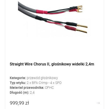
Straight Wire Chorus II, głośnikowy widełki 2,4m
Kategoria:
przewód głośnikowy
Typ wtyku:
2 x BFA Crimp - 4 x SPD
Materiał przewodnika:
OFHC
Długość (m):
2,4
999,99 zł