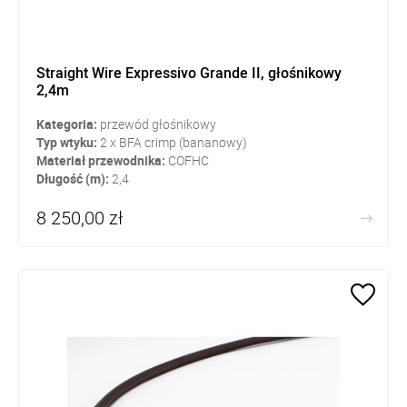
Straight Wire Expressivo Grande II, głośnikowy
2,4m
Kategoria:
przewód głośnikowy
Typ wtyku:
2 x BFA crimp (bananowy)
Materiał przewodnika:
COFHC
Długość (m):
2,4
8 250,00 zł