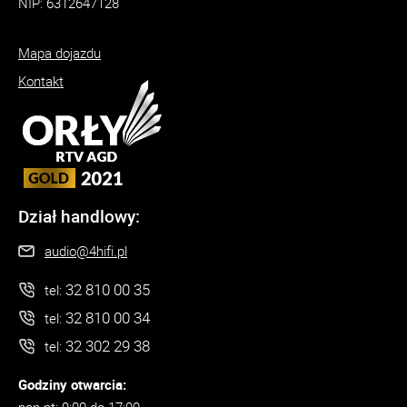
NIP: 6312647128
Mapa dojazdu
Kontakt
Dział handlowy:
audio@4hifi.pl
32 810 00 35
tel:
32 810 00 34
tel:
32 302 29 38
tel:
Godziny otwarcia: