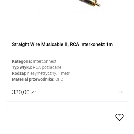
Straight Wire Musicable II, RCA interkonekt 1m
Kategoria:
Interconnect
Typ wtyku:
RCA pozłacane
Rodzaj:
niesymetryczny, 1 metr
Materiał przewodnika:
OFC
330,00 zł