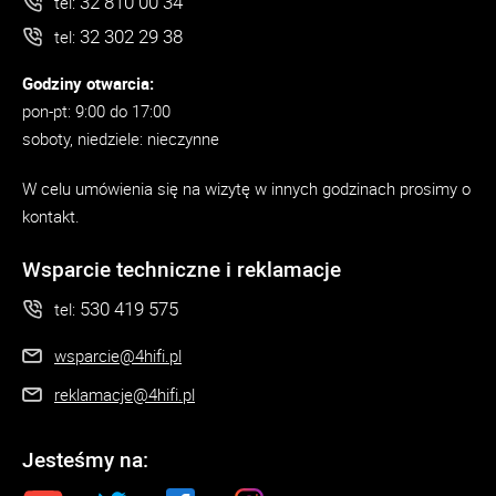
32 810 00 34
tel:
32 302 29 38
tel:
Godziny otwarcia:
pon-pt: 9:00 do 17:00
soboty, niedziele: nieczynne
W celu umówienia się na wizytę w innych godzinach prosimy o
kontakt.
Wsparcie techniczne i reklamacje
530 419 575
tel:
wsparcie@4hifi.pl
reklamacje@4hifi.pl
Jesteśmy na: