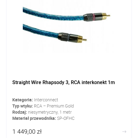
Straight Wire Rhapsody 3, RCA interkonekt 1m
Kategoria:
Interconnect
Typ wtyku:
RCA – Premium Gold
Rodzaj:
niesymetryczny, 1 metr
Materiał przewodnika:
SP-OFHC
1 449,00 zł