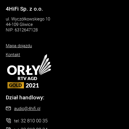
4HiFi Sp. z o.o.
ul. Wyczółkowskiego 10
44-109 Gliwice
NIP: 6312647128
Mapa dojazdu
Kontakt
Dział handlowy:
audio@4hifi.pl
32 810 00 35
tel: