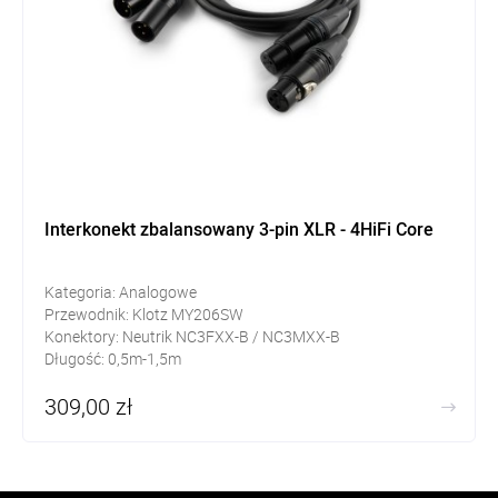
Interkonekt zbalansowany 3-pin XLR - 4HiFi Core
Kategoria: Analogowe
Przewodnik: Klotz MY206SW
Konektory: Neutrik NC3FXX-B / NC3MXX-B
Długość: 0,5m-1,5m
309,00 zł