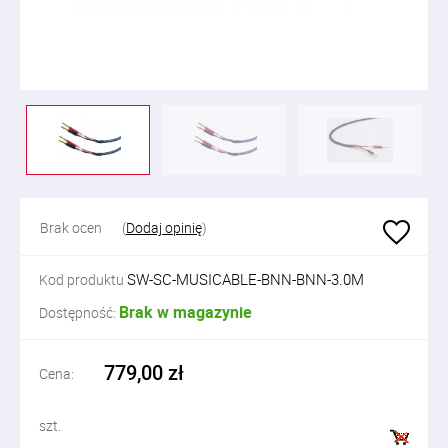
Brak ocen
(
Dodaj opinię
)
SW-SC-MUSICABLE-BNN-BNN-3.0M
Kod produktu
Brak w magazynie
Dostępność:
779,00 zł
Cena:
szt.