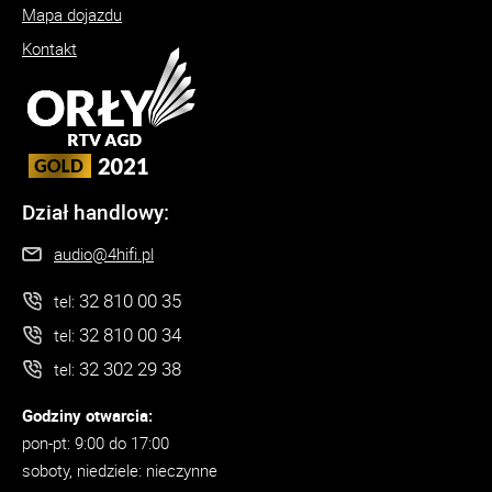
Mapa dojazdu
Kontakt
Dział handlowy:
audio@4hifi.pl
32 810 00 35
tel:
32 810 00 34
tel:
32 302 29 38
tel:
Godziny otwarcia:
pon-pt: 9:00 do 17:00
soboty, niedziele: nieczynne