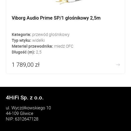
Viborg Audio Prime SP/1 głośnikowy 2,5m
Kategoria:
przewód głośnikowy
Typ wtyku:
widełki
Materiał przewodnika:
miedź OFC
Długość (m):
2,5
1 789,00 zł
4HiFi Sp. z o.o.
ul. Wyczółkowskiego 10
44-109 Gliwice
NIP: 6312647128