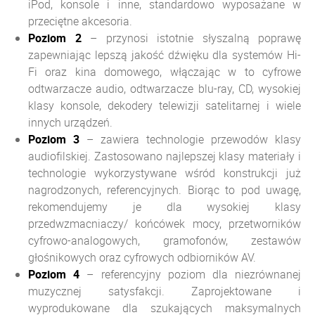
iPod, konsole i inne, standardowo wyposażane w
przeciętne akcesoria.
Poziom
2
– przynosi istotnie słyszalną poprawę
zapewniając lepszą jakość dźwięku dla systemów Hi-
Fi oraz kina domowego, włączając w to cyfrowe
odtwarzacze audio, odtwarzacze blu-ray, CD, wysokiej
klasy konsole, dekodery telewizji satelitarnej i wiele
innych urządzeń.
Poziom
3
– zawiera technologie przewodów klasy
audiofilskiej. Zastosowano najlepszej klasy materiały i
technologie wykorzystywane wśród konstrukcji już
nagrodzonych, referencyjnych. Biorąc to pod uwagę,
rekomendujemy je dla wysokiej klasy
przedwzmacniaczy/ końcówek mocy, przetworników
cyfrowo-analogowych, gramofonów, zestawów
głośnikowych oraz cyfrowych odbiorników AV.
Poziom
4
– referencyjny poziom dla niezrównanej
muzycznej satysfakcji. Zaprojektowane i
wyprodukowane dla szukających maksymalnych