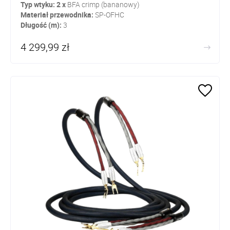
Typ wtyku: 2 x
BFA crimp (bananowy)
Materiał przewodnika:
SP-OFHC
Długość (m):
3
4 299,99 zł