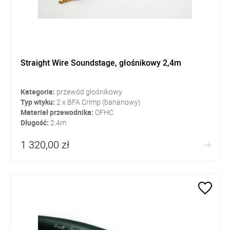
Straight Wire Soundstage, głośnikowy 2,4m
Kategoria:
przewód głośnikowy
Typ wtyku:
2 x BFA Crimp (bananowy)
Materiał przewodnika:
OFHC
Długość:
2.4m
1 320,00 zł