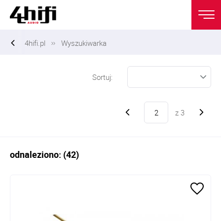
4hifi.pl
Wyszukiwarka
Sortuj:
z
3
odnaleziono: (42)