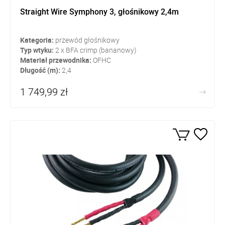
Straight Wire Symphony 3, głośnikowy 2,4m
Kategoria:
przewód głośnikowy
Typ wtyku:
2 x BFA crimp (bananowy)
Materiał przewodnika:
OFHC
Długość (m):
2,4
1 749,99 zł