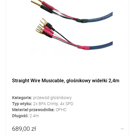
Straight Wire Musicable, głośnikowy widełki 2,4m
Kategoria:
przewód głośnikowy
Typ wtyku:
2x BFA Crimp, 4x SPD
Materiał przewodnika:
OFHC
Długość:
2.4m
689,00 zł