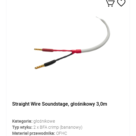
Straight Wire Soundstage, głośnikowy 3,0m
Kategoria:
głośnikowe
Typ wtyku:
2 x BFA crimp (bananowy)
Materiał przewodnika:
OFHC