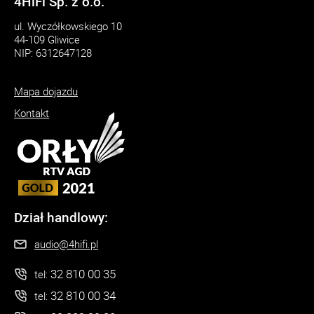
4HiFi Sp. z o.o.
ul. Wyczółkowskiego 10
44-109 Gliwice
NIP: 6312647128
Mapa dojazdu
Kontakt
Dział handlowy:
audio@4hifi.pl
32 810 00 35
tel:
32 810 00 34
tel: