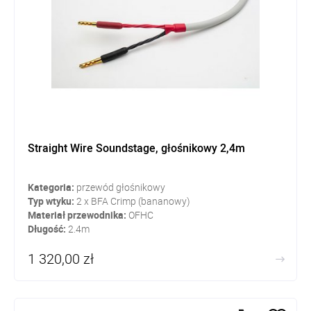
Straight Wire Soundstage, głośnikowy 2,4m
Kategoria:
przewód głośnikowy
Typ wtyku:
2 x BFA Crimp (bananowy)
Materiał przewodnika:
OFHC
Długość:
2.4m
1 320,00 zł