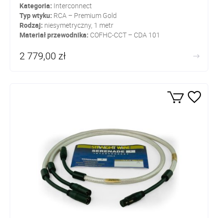
Kategoria:
Interconnect
Typ wtyku:
RCA – Premium Gold
Rodzaj:
niesymetryczny, 1 metr
Materiał przewodnika:
COFHC-CCT – CDA 101
2 779,00 zł