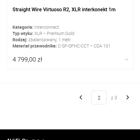
Straight Wire Virtuoso R2, XLR interkonekt 1m
Kategoria:
Interconnect
Typ wtyku:
XLR – Premium Gold
Rodzaj:
zbalansowany, 1 metr
Materiał przewodnika:
C-SP-OFHC-CCT – CDA 101
4 799,00 zł
z
3