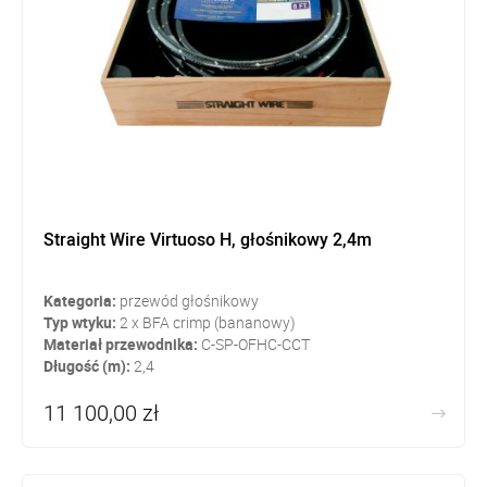
Straight Wire Virtuoso H, głośnikowy 2,4m
Kategoria:
przewód głośnikowy
Typ wtyku:
2 x BFA crimp (bananowy)
Materiał przewodnika:
C-SP-OFHC-CCT
Długość (m):
2,4
11 100,00 zł