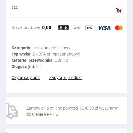
szt.
Koszt dostawy:
0,00
Kategoria:
przewód głośnikowy
Typ wtyku:
2 x BFA crimp (bananowy)
Materiał przewodnika:
COFHC
Długość (m):
2,4
Czytaj cały opis
Zapytaj o produkt
Zamówienia on-line powyżej 1000,00 zł wysyłamy
do Ciebie GRATIS