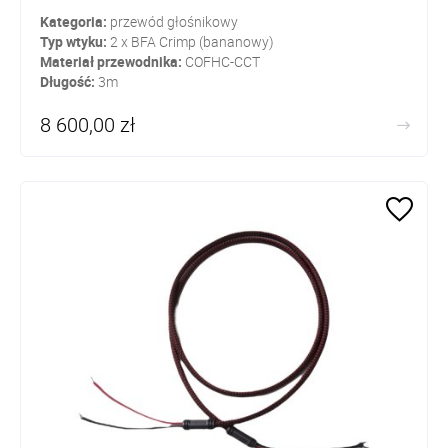
Kategoria:
przewód głośnikowy
Typ wtyku:
2 x BFA Crimp (bananowy)
Materiał przewodnika:
COFHC-CCT
Długość:
3m
8 600,00 zł