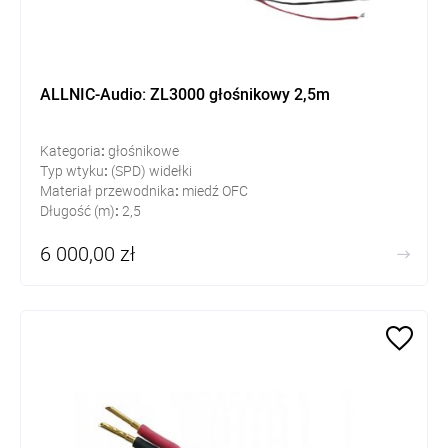
ALLNIC-Audio: ZL3000 głośnikowy 2,5m
Kategoria
:
głośnikowe
Typ wtyku
:
(SPD) widełki
Materiał przewodnika
:
miedź OFC
Długość (m)
:
2,5
6 000,00 zł