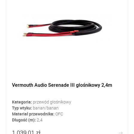
Vermouth Audio Serenade III głośnikowy 2,4m
Kategoria:
przewód głośnikowy
Typ wtyku:
banan/banan
Materiał przewodnika:
OFC
Długość (m):
2,4
1 039,01 zł