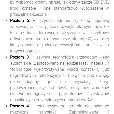
by wspomóc drobny sprzęt, jak odtwarzacze CD, DVD,
iPod, konsole i inne, standardowo wyposażane w
przeciętne akcesoria
Poziom
2
– przynosi istotnie słyszalną poprawę
zapewniając lepszą jakość dźwięku dla systemów Hi-
Fi oraz kina domowego, włączając w to cyfrowe
odtwarzacze audio, odtwarzacze blu-ray, CD, wysokiej
klasy konsoli, dekoderów telewizji satelitarnej i wielu
innych urządzeń
Poziom
3
– zawiera technologie przewodów klasy
audiofilskiej. Zastosowano najlepszej klasy materiały i
technologie wykorzystywane wśród konstrukcji już
nagrodzonych, referencyjnych. Biorąc to pod uwagę,
rekomendujemy je dla wysokiej klasy
przedwzmacniaczy/ końcówek mocy, przetworników
cyfrowo-analogowych, gramofonów, zestawów
głośnikowych oraz cyfrowych odbiorników AV.
Poziom
4
– referencyjny poziom dla niezrównanej
muzycznej satysfakcji. Zaprojektowane i