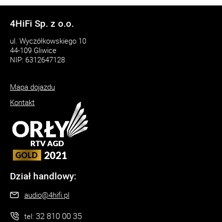
4HiFi Sp. z o.o.
ul. Wyczółkowskiego 10
44-109 Gliwice
NIP: 6312647128
Mapa dojazdu
Kontakt
Dział handlowy:
audio@4hifi.pl
32 810 00 35
tel: