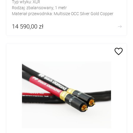
Typ wtyku: XLR
Rodzaj: zbalansowany, 1 metr
Materiał przewodnika: Multisize OCC Silver Gold Copper
Alloy blended with rectangular OCC Copper
14 590,00 zł