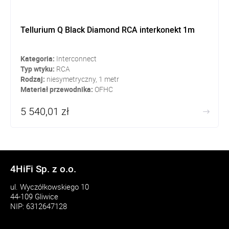
Tellurium Q Black Diamond RCA interkonekt 1m
Kategoria:
Interconnect
Typ wtyku:
RCA
Rodzaj:
niesymetryczny, 1 metr
Materiał przewodnika:
OFHC
5 540,01 zł
4HiFi Sp. z o.o.
ul. Wyczółkowskiego 10
44-109 Gliwice
NIP: 6312647128