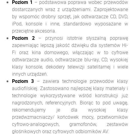
Poziom 1
– podstawowa poprawa wobec przewodów
dostarczanych wraz z urządzeniami. Zaprojektowane
by wspomóc drobny sprzęt, jak odtwarzacze CD, DVD,
iPod, konsole i inne, standardowo wyposażane w
przeciętne akcesoria.
Poziom
2
– przynosi istotnie słyszalną poprawę
zapewniając lepszą jakość dźwięku dla systemów Hi-
Fi oraz kina domowego, włączając w to cyfrowe
odtwarzacze audio, odtwarzacze blu-ray, CD, wysokiej
klasy konsole, dekodery telewizji satelitarnej i wiele
innych urządzeń.
Poziom
3
– zawiera technologie przewodów klasy
audiofilskiej. Zastosowano najlepszej klasy materiały i
technologie wykorzystywane wśród konstrukcji już
nagrodzonych, referencyjnych. Biorąc to pod uwagę,
rekomendujemy je dla wysokiej klasy
przedwzmacniaczy/ końcówek mocy, przetworników
cyfrowo-analogowych, gramofonów, zestawów
głośnikowych oraz cyfrowych odbiorników AV.