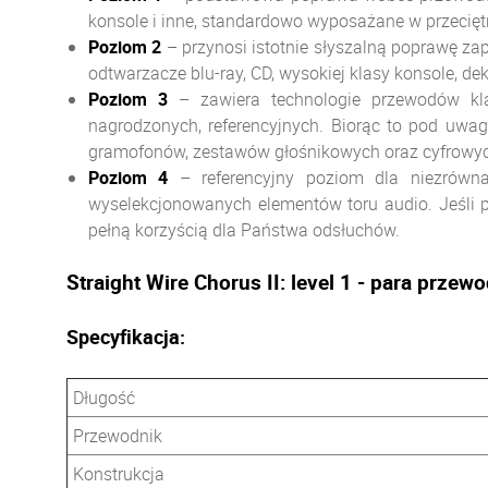
konsole i inne, standardowo wyposażane w przecięt
Poziom
2
– przynosi istotnie słyszalną poprawę za
odtwarzacze blu-ray, CD, wysokiej klasy konsole, deko
Poziom
3
– zawiera technologie przewodów klas
nagrodzonych, referencyjnych. Biorąc to pod uwa
gramofonów, zestawów głośnikowych oraz cyfrowyc
Poziom
4
– referencyjny poziom dla niezrówna
wyselekcjonowanych elementów toru audio. Jeśli p
pełną korzyścią dla Państwa odsłuchów.
Straight Wire Chorus II: level 1 - para prze
Specyfikacja:
Długość
Przewodnik
Konstrukcja