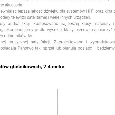
ne akcesoria.
pewniając lepszą jakość dźwięku dla systemów Hi-Fi oraz kina
dery telewizji satelitarnej i wiele innych urządzeń.
y audiofilskiej. Zastosowano najlepszej klasy materiały i
gę, rekomendujemy je dla wysokiej klasy przedwzmacniaczy/
h odbiorników AV.
nej muzycznej satysfakcji. Zaprojektowane i wyproduko
osiadają Państwo taki sprzęt lub planują posiąść – będziemy
wodów głośnikowych, 2.4 metra