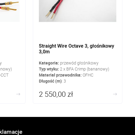
Straight Wire Octave 3, głośnikowy
3,0m
y
Kategoria:
przewód głośnikowy
anowy)
Typ wtyku:
2 x BFA Crimp (bananowy)
-CCT
Materiał przewodnika:
OFHC
Długość (m)
: 3
2 550,00 zł
eklamacje