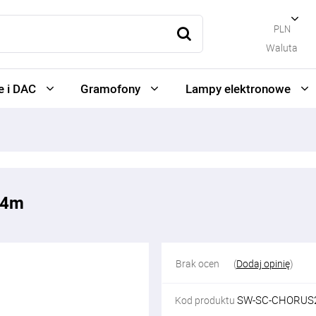
PLN
Waluta
 i DAC
Gramofony
Lampy elektronowe
2,4m
Brak ocen
(
Dodaj opinię
)
SW-SC-CHORUS2
Kod produktu