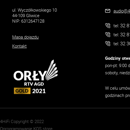
ul. Wyczółkowskiego 10
audio@4h
44-109 Gliwice
NIP: 6312647128
32 8
tel:
32 8
tel:
Mapa dojazdu
32 3
tel:
Kontakt
Godziny otwa
pon-pt: 9:00 
soboty, niedz
W celu umówi
godzinach pr
4HiFi Copyright © 2022
Oprogramowanie KQS.store