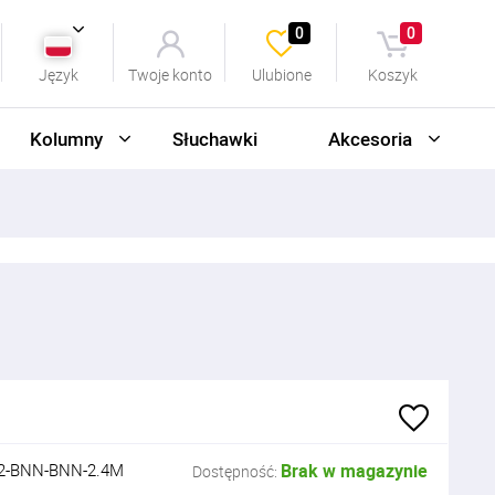
0
0
Język
Twoje konto
Ulubione
Koszyk
Kolumny
Słuchawki
Akcesoria
-BNN-BNN-2.4M
Brak w magazynie
Dostępność: