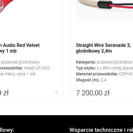
 Audio Red Velvet
Straight Wire Serenade 3,
wy 1 mb
głośnikowy 2,4m
:
przewód głośnikowy
Kategoria:
przewód głośnikow
przewodnika:
miedź UP-OCC
Typ wtyku:
2 x BFA crimp (ban
a metry, cena 1 mb
Materiał przewodnika:
COFHC
Długość (m):
2,4
 zł
7 200,00 zł
dlowy:
Wsparcie techniczne i r