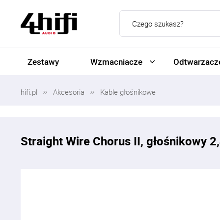
Zestawy
Wzmacniacze
Odtwarzacze
hifi.pl
Akcesoria
Kable głośnikowe
Straight Wire Chorus II, głośnikowy 