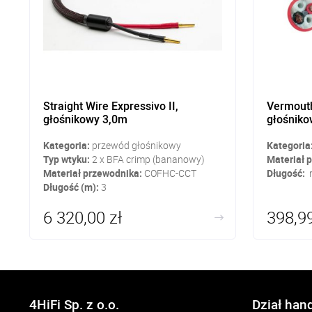
Straight Wire Expressivo II,
Vermouth
głośnikowy 3,0m
głośniko
Kategoria:
przewód głośnikowy
Kategoria
Typ wtyku:
2 x BFA crimp (bananowy)
Materiał 
Materiał przewodnika:
COFHC-CCT
Długość:
n
Długość (m):
3
6 320,00 zł
398,99
4HiFi Sp. z o.o.
Dział han