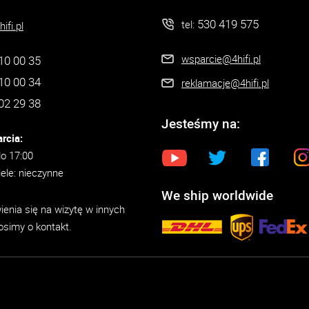
530 419 575
tel:
ifi.pl
wsparcie@4hifi.pl
10 00 35
10 00 34
reklamacje@4hifi.pl
02 29 38
Jesteśmy na:
rcia:
do 17:00
iele: nieczynne
We ship worldwide
enia się na wizytę w innych
osimy o kontakt.