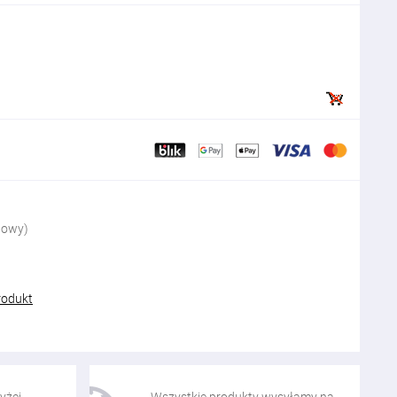
nowy)
rodukt
yżej
Wszystkie produkty wysyłamy na