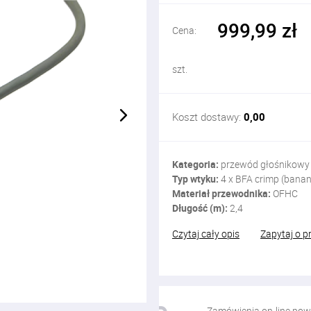
999,99 zł
Cena:
szt.
Koszt dostawy:
0,00
Kategoria:
przewód głośnikowy
Typ wtyku:
4 x BFA crimp (bana
Materiał przewodnika:
OFHC
Długość (m):
2,4
Czytaj cały opis
Zapytaj o p
Zamówienia on-line pow