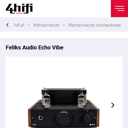
hifi.pl
Wzmacniacze
Wzmacniacze słuchawkowe
Feliks Audio Echo Vibe