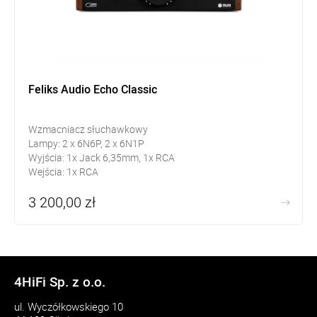
Feliks Audio Echo Classic
Wzmacniacz słuchawkowy
Lampy: 2 x 6N6P, 2 x 6N1P
Wyjścia: 1x Jack 6,35mm, 1x RCA
Wejścia: 1x RCA
3 200,00 zł
4HiFi Sp. z o.o.
ul. Wyczółkowskiego 10