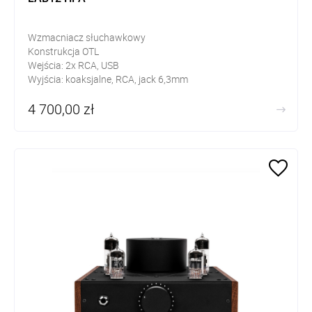
Wzmacniacz słuchawkowy
Konstrukcja OTL
Wejścia: 2x RCA, USB
Wyjścia: koaksjalne, RCA, jack 6,3mm
Potencjometr Blue Velvet ALPS
4 700,00 zł
5 oddzielnych regulowanych zasilaczy