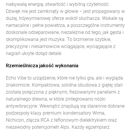
niebywałą energię, otwartość i wybitną czytelność.
Dźwięk nie jest zamknięty w głowie – jest propagowany w
dużej, trójwymiarowej sferze wokół słuchacza. Wokale są
namacalne i pełne powietrza, a poszczególne instrumenty
doskonale odseparowane, niezależnie od tego, jak gęsta i
skomplikowana jest muzyka. To brzmienie szybkie,
precyzyjne i niesamowicie wciągające, wyciągające z
nagrań ukryte dotąd detale.
Rzemieślnicza jakość wykonania
Echo Vibe to urządzenie, które nie tylko gra, ale i wygląda
znakomicie. Kompaktowa, solidna obudowa z giętej stali
została połączona z pięknymi, frezowanymi panelami z
naturalnego drewna, w które zintegrowano nóżki
antywibracyjne. Wewnątrz znajdują się starannie dobrane
podzespoły klasy premium: kondensatory Wima,
Nichicon, złącza RCA z teflonowym dielektrykiem oraz
niezawodny potencjometr Alps. Każdy egzemplarz