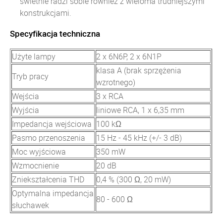
świetnie radzi sobie również z wieloma trudniejszymi
konstrukcjami.
Specyfikacja techniczna
Użyte lampy
2 x 6N6P, 2 x 6N1P
klasa A (brak sprzężenia
Tryb pracy
wzrotnego)
Wejścia
3 x RCA
Wyjścia
liniowe RCA, 1 x 6,35 mm
Impedancja wejściowa
100 kΩ
Pasmo przenoszenia
15 Hz - 45 kHz (+/- 3 dB)
Moc wyjściowa
350 mW
Wzmocnienie
20 dB
Zniekształcenia THD
0,4 % (300 Ω, 20 mW)
Optymalna impedancja
80 - 600 Ω
słuchawek