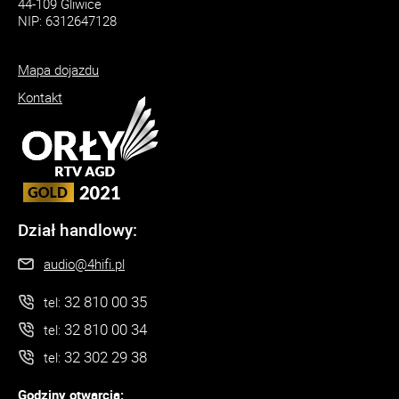
44-109 Gliwice
NIP: 6312647128
Mapa dojazdu
Kontakt
Dział handlowy:
audio@4hifi.pl
32 810 00 35
tel:
32 810 00 34
tel:
32 302 29 38
tel:
Godziny otwarcia: