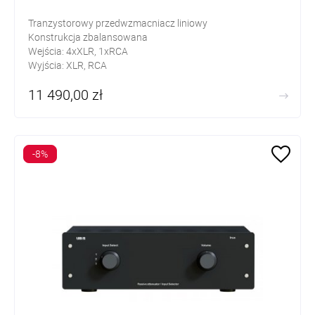
Tranzystorowy przedwzmacniacz liniowy
Konstrukcja zbalansowana
Wejścia: 4xXLR, 1xRCA
Wyjścia: XLR, RCA
11 490,00 zł
-8%