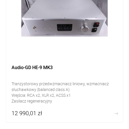
Audio-GD HE-9 MK3
Tranzystorowy przedwzmacniacz liniowy, wzmacniacz
słuchawkowy (balanced class A)
Wejścia: RCA x2, XLR x2, ACSS x1
Zasilacz regeneracyjny
Wyjścia: XLR/RCA/ACSS
12 990,01 zł
Słuchawkowe: Jack 6,3 mm, 4 pin zbalansowane
99 stopni regulacji głośności