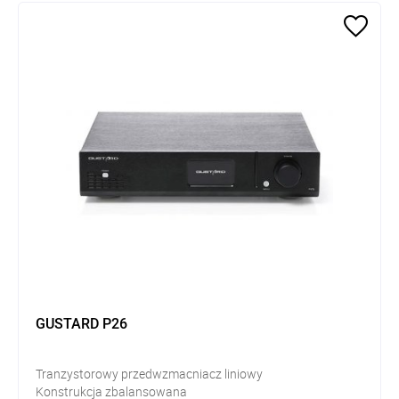
GUSTARD P26
Tranzystorowy przedwzmacniacz liniowy
Konstrukcja zbalansowana