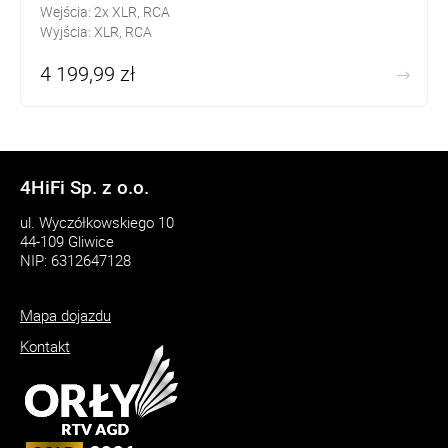
Wejścia: 2x XLR, RCA
Wyjścia: XLR, RCA
S/N: 130dB
4 199,99 zł
Przesłuch międzykanałowy: 130dB
4HiFi Sp. z o.o.
ul. Wyczółkowskiego 10
44-109 Gliwice
NIP: 6312647128
Mapa dojazdu
Kontakt