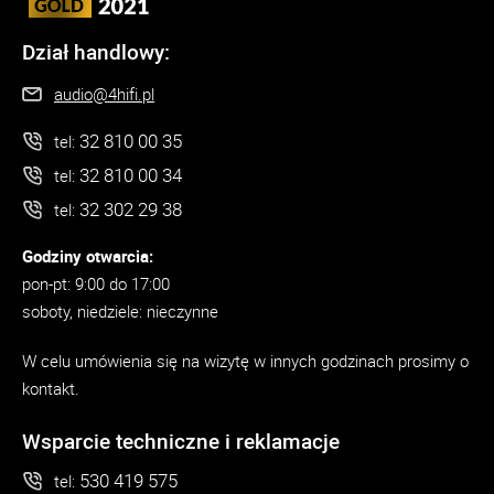
Dział handlowy:
audio@4hifi.pl
32 810 00 35
tel:
32 810 00 34
tel:
32 302 29 38
tel:
Godziny otwarcia:
pon-pt: 9:00 do 17:00
soboty, niedziele: nieczynne
W celu umówienia się na wizytę w innych godzinach prosimy o
kontakt.
Wsparcie techniczne i reklamacje
530 419 575
tel: