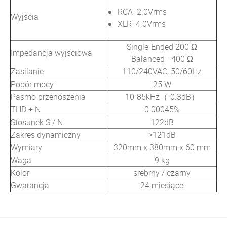
RCA 2.0Vrms
Wyjścia
XLR 4.0Vrms
Single-Ended 200 Ω
Impedancja wyjściowa
Balanced - 400 Ω
Zasilanie
110/240VAC, 50/60Hz
Pobór mocy
25 W
Pasmo przenoszenia
10-85kHz（-0.3dB）
THD + N
0.00045%
Stosunek S / N
122dB
Zakres dynamiczny
>121dB
Wymiary
320mm x 380mm x 60 mm
Waga
9 kg
Kolor
srebrny / czarny
Gwarancja
24 miesiące