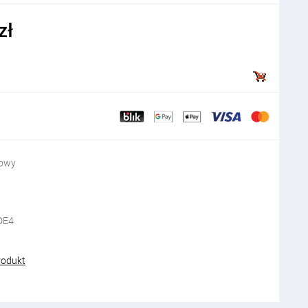
zł
iowy
DE4
rodukt