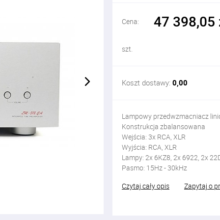
47 398,05 
Cena:
szt.
Koszt dostawy:
0,00
Lampowy przedwzmacniacz lin
Konstrukcja zbalansowana
Wejścia: 3x RCA, XLR
Wyjścia: RCA, XLR
Lampy: 2x 6KZ8, 2x 6922, 2x 22
Pasmo: 15Hz - 30kHz
Czytaj cały opis
Zapytaj o p