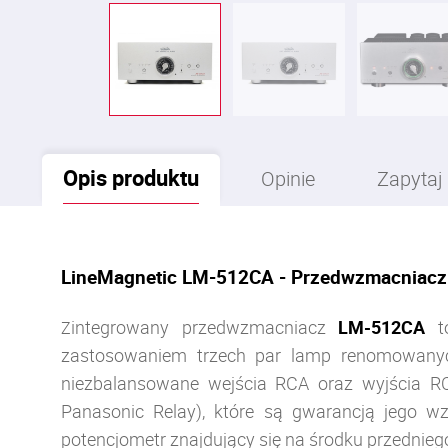
Opis
produktu
Opinie
Zapytaj
LineMagnetic LM-512CA - Przedwzmacniacz
integrowany przedwzmacniacz
LM-512CA
to
Z
zastosowaniem trzech par lamp renomowanyc
niezbalansowane wejścia RCA oraz wyjścia RCA
Panasonic Relay), które są gwarancją jego w
potencjometr znajdujący się na środku przednieg