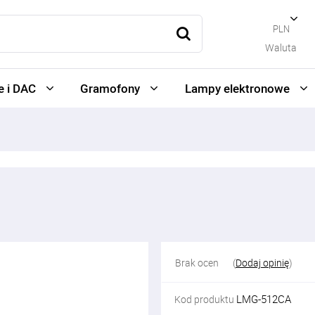
PLN
Waluta
 i DAC
Gramofony
Lampy elektronowe
Brak ocen
(
Dodaj opinię
)
LMG-512CA
Kod produktu