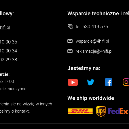
dlowy:
Wsparcie techniczne i r
530 419 575
tel:
ifi.pl
wsparcie@4hifi.pl
10 00 35
10 00 34
reklamacje@4hifi.pl
02 29 38
Jesteśmy na:
rcia:
do 17:00
iele: nieczynne
We ship worldwide
enia się na wizytę w innych
osimy o kontakt.