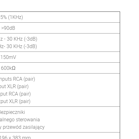
.5% (1KHz)
>90dB
z - 30 KHz (-3dB)
Hz- 30 KHz (-3dB)
150mV
600kΩ
inputs RCA (pair)
put XLR (pair)
put RCA (pair)
put XLR (pair)
Bezpieczniki
dalnego sterowania
 przewód zasilający
 196 x 383 mm