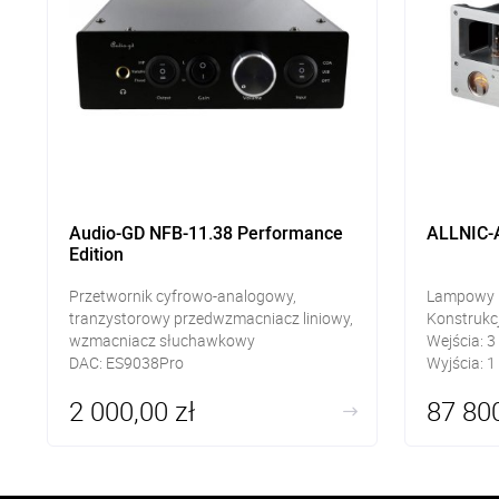
Audio-GD NFB-11.38 Performance
ALLNIC-A
Edition
Przetwornik cyfrowo-analogowy,
Lampowy p
tranzystorowy przedwzmacniacz liniowy,
Konstrukc
wzmacniacz słuchawkowy
Wejścia: 3
DAC: ES9038Pro
Wyjścia: 1
Wejścia cyfrowe: RCA, SPDIF, USB
Impedancj
2 000,00 zł
87 800
Wyjścia RCA, słuchawkowe Jack 6,3mm