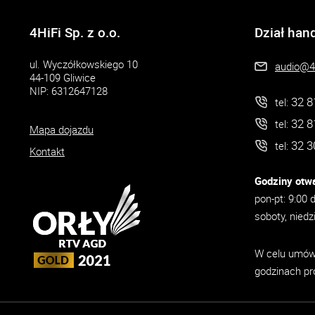
4HiFi Sp. z o.o.
Dział han
ul. Wyczółkowskiego 10
audio@4h
44-109 Gliwice
NIP: 6312647128
32 8
tel:
32 8
tel:
Mapa dojazdu
32 3
tel:
Kontakt
Godziny otwa
pon-pt: 9:00 
soboty, niedz
W celu umówi
godzinach pr