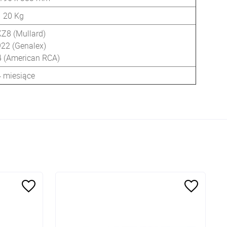
20 Kg
KZ8 (Mullard)
922 (Genalex)
 (American RCA)
 miesiące