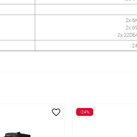
2x 6
2x 6
2x 22DE4
24
-24%