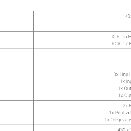
<0
XLR: 15 H
RCA: 17 
3x Line 
1x In
1x Out
1x Out
2x 
1x Pilot z
1x Odłączany
430 x