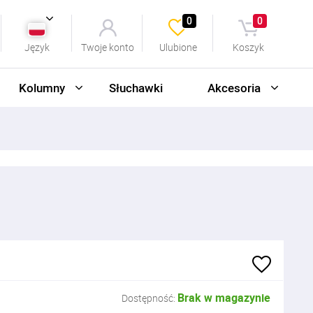
0
0
Język
Twoje konto
Ulubione
Koszyk
Kolumny
Słuchawki
Akcesoria
Brak w magazynie
Dostępność: