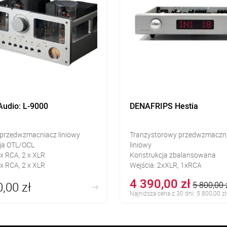
udio: L-9000
DENAFRIPS Hestia
rzedwzmacniacz liniowy
Tranzystorowy przedwzmaczn
ja OTL/OCL
liniowy
 x RCA, 2 x XLR
Konstrukcja zbalansowana
 x RCA, 2 x XLR
Wejścia: 2xXLR, 1xRCA
a wejściowa: 10 kΩ
Wyjścia: XLR, RCA
4 390,00 zł
,00 zł
5 800,00 
Najniższa cena z 30 dni: 5 800,00 zł