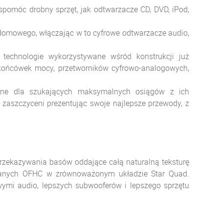
móc drobny sprzęt, jak odtwarzacze CD, DVD, iPod,
 domowego, włączając w to cyfrowe odtwarzacze audio,
 technologie wykorzystywane wśród konstrukcji już
 końcówek mocy, przetworników cyfrowo-analogowych,
wane dla szukających maksymalnych osiągów z ich
 zaszczyceni prezentując swoje najlepsze przewody, z
przekazywania basów oddające całą naturalną teksturę
zianych OFHC w zrównoważonym układzie Star Quad.
mi audio, lepszych subwooferów i lepszego sprzętu