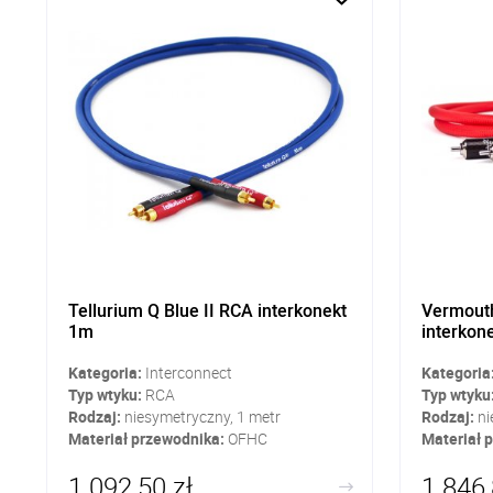
Tellurium Q Blue II RCA interkonekt
Vermouth
1m
interkon
Kategoria:
Interconnect
Kategoria
Typ wtyku:
RCA
Typ wtyku
Rodzaj:
niesymetryczny, 1 metr
Rodzaj:
ni
Materiał przewodnika:
OFHC
Materiał 
1 092,50 zł
1 846,