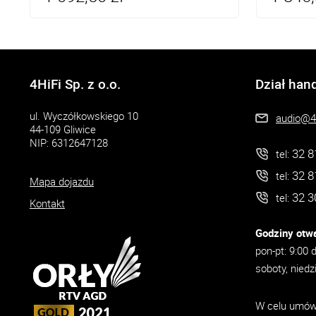
4HiFi Sp. z o.o.
Dział han
ul. Wyczółkowskiego 10
audio@4h
44-109 Gliwice
NIP: 6312647128
32 8
tel:
32 8
tel:
Mapa dojazdu
32 3
tel:
Kontakt
Godziny otwa
pon-pt: 9:00 
soboty, niedz
W celu umówi