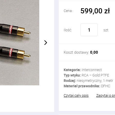
599,00 zł
Cena:
Ilość:
szt.
Koszt dostawy:
0,00
Kategoria:
Interconnect
Typ wtyku:
RCA – Gold PTFE
Rodzaj:
niesymetryczny, 1 metr
Materiał przewodnika:
OFHC
Czytaj cały opis
Zapytaj o p