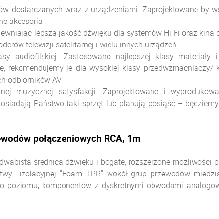
dostarczanych wraz z urządzeniami. Zaprojektowane by wspo
ne akcesoria
pewniając lepszą jakość dźwięku dla systemów Hi-Fi oraz kina
oderów telewizji satelitarnej i wielu innych urządzeń
y audiofilskiej. Zastosowano najlepszej klasy materiały i
gę, rekomendujemy je dla wysokiej klasy przedwzmacniaczy/
ch odbiorników AV
nej muzycznej satysfakcji. Zaprojektowane i wyproduko
osiadają Państwo taki sprzęt lub planują posiąść – będziemy
przewodów połączeniowych RCA, 1m
edwabista średnica dźwięku i bogate, rozszerzone możliwości 
warstwy izolacyjnej "Foam TPR" wokół grup przewodów mied
o poziomu, komponentów z dyskretnymi obwodami analogowy