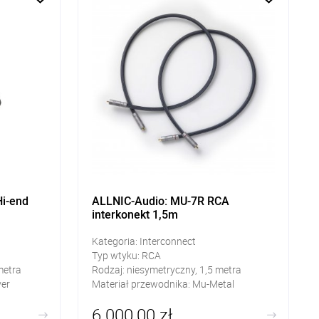
i-end
ALLNIC-Audio: MU-7R RCA
interkonekt 1,5m
Kategoria: Interconnect
Typ wtyku: RCA
metra
Rodzaj: niesymetryczny, 1,5 metra
ver
Materiał przewodnika: Mu-Metal
6 000,00 zł