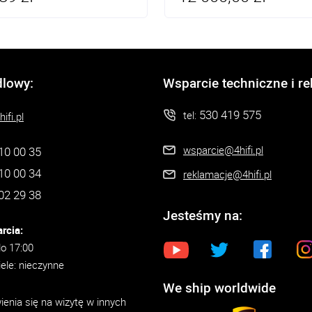
dlowy:
Wsparcie techniczne i r
530 419 575
tel:
ifi.pl
wsparcie@4hifi.pl
10 00 35
10 00 34
reklamacje@4hifi.pl
02 29 38
Jesteśmy na:
rcia:
do 17:00
iele: nieczynne
We ship worldwide
enia się na wizytę w innych