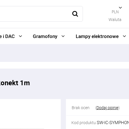
PLN
Waluta
 i DAC
Gramofony
Lampy elektronowe
konekt 1m
Brak ocen
(
Dodaj opinię
)
SW-IC-SYMPHON
Kod produktu