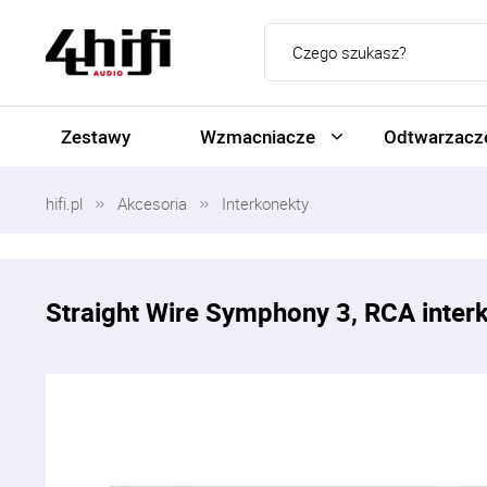
Zestawy
Wzmacniacze
Odtwarzacze
hifi.pl
Akcesoria
Interkonekty
Straight Wire Symphony 3, RCA inter