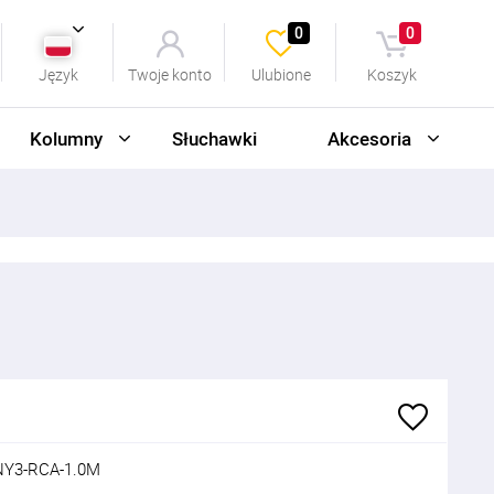
0
0
Język
Twoje konto
Ulubione
Koszyk
Kolumny
Słuchawki
Akcesoria
Y3-RCA-1.0M