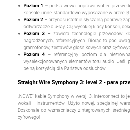
Poziom 1
– podstawowa poprawa wobec przewodów 
konsole i inne, standardowo wyposażane w przecięt
Poziom
2
– przynosi istotnie słyszalną poprawę za
odtwarzacze blu-ray, CD, wysokiej klasy konsoli, dek
Poziom
3
– zawiera technologie przewodów klas
nagrodzonych, referencyjnych. Biorąc to pod uwa
gramofonów, zestawów głośnikowych oraz cyfrowy
Poziom
4
– referencyjny poziom dla niezrówna
wyselekcjonowanych elementów toru audio. Jeśli p
pełną korzyścią dla Państwa odsłuchów
Straight Wire Symphony 3: level 2 - para 
„NOWE” kable Symphony w wersji 3, Interconnect to j
wokali i instrumentów. Użyto nowej, specjalnej 
Doskonałe do wzmacniaczy zintegrowanych średnieg
cyfrowego!