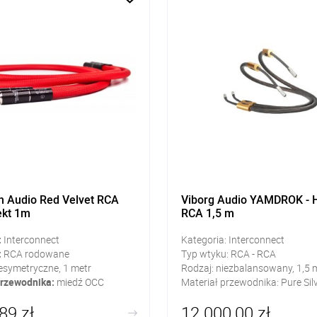
 Audio Red Velvet RCA
Viborg Audio YAMDROK - H
ekt 1m
RCA 1,5 m
:
Interconnect
Kategoria: Interconnect
:
RCA rodowane
Typ wtyku: RCA - RCA
esymetryczne, 1 metr
Rodzaj: niezbalansowany, 1,5 
przewodnika:
miedź OCC
Materiał przewodnika: Pure Sil
89 zł
12 000,00 zł