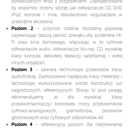
dostarczanych wraz z urządzeniami. Zaprojektowane
by wspomóc drobny sprzęt, jak odtwarzacze CD, DVD,
iPod, konsole i inne, standardowo wyposażane w
przeciętne akcesoria.
Poziom
2
– przynosi istotnie słyszalną poprawę
zapewniając lepszą jakość dźwięku dla systemów Hi-
Fi oraz kina domowego, włączając w to cyfrowe
odtwarzacze audio, odtwarzacze blu-ray, CD, wysokiej
klasy konsole, dekodery telewizji satelitarnej i wiele
innych urządzeń.
Poziom
3
– zawiera technologie przewodów klasy
audiofilskiej. Zastosowano najlepszej klasy materiały i
technologie wykorzystywane wśród konstrukcji już
nagrodzonych, referencyjnych. Biorąc to pod uwagę,
rekomendujemy je dla wysokiej klasy
przedwzmacniaczy/ końcówek mocy, przetworników
cyfrowo-analogowych, gramofonów, zestawów
głośnikowych oraz cyfrowych odbiorników AV.
Poziom
4
– referencyjny poziom dla niezrównanej