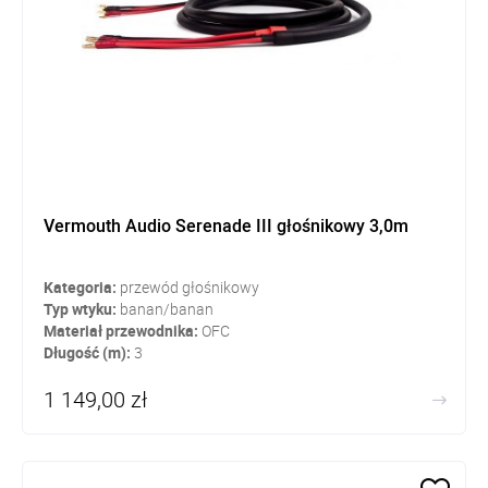
Vermouth Audio Serenade III głośnikowy 3,0m
Kategoria:
przewód głośnikowy
Typ wtyku:
banan/banan
Materiał przewodnika:
OFC
Długość (m):
3
1 149,00 zł