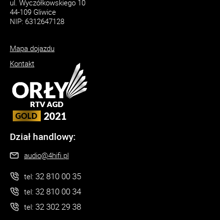
ul. Wyczółkowskiego 10
44-109 Gliwice
NIP: 6312647128
Mapa dojazdu
Kontakt
Dział handlowy:
audio@4hifi.pl
32 810 00 35
tel:
32 810 00 34
tel:
32 302 29 38
tel: