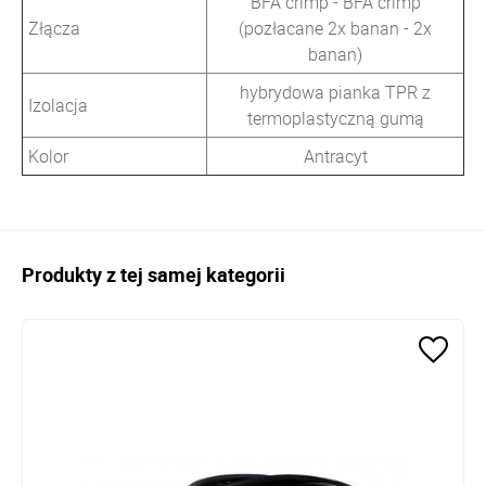
BFA crimp - BFA crimp
Złącza
(pozłacane 2x banan - 2x
banan)
hybrydowa pianka TPR z
Izolacja
termoplastyczną gumą
Kolor
Antracyt
Produkty z tej samej kategorii