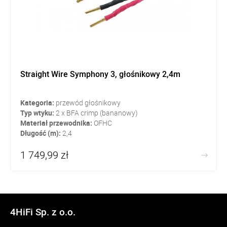
Straight Wire Symphony 3, głośnikowy 2,4m
Kategoria:
przewód głośnikowy
Typ wtyku:
2 x BFA crimp (bananowy)
Materiał przewodnika:
OFHC
Długość (m):
2,4
1 749,99 zł
4HiFi Sp. z o.o.