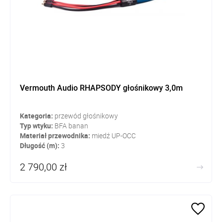
Vermouth Audio RHAPSODY głośnikowy 3,0m
Kategoria:
przewód głośnikowy
Typ wtyku:
BFA banan
Materiał przewodnika:
miedź UP-OCC
Długość (m):
3
2 790,00 zł