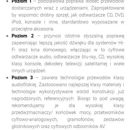
Poziom 1
– podstawowa poprawa wobec przewodów
dostarczanych wraz z urządzeniami. Zaprojektowane
by wspomóc drobny sprzęt, jak odtwarzacze CD, DVD,
iPod, konsole i inne, standardowo wyposażane w
przeciętne akcesoria.
Poziom
2
– przynosi istotnie słyszalną poprawę
zapewniając lepszą jakość dźwięku dla systemów Hi-
Fi oraz kina domowego, włączając w to cyfrowe
odtwarzacze audio, odtwarzacze blu-ray, CD, wysokiej
klasy konsole, dekodery telewizji satelitarnej i wiele
innych urządzeń.
Poziom
3
– zawiera technologie przewodów klasy
audiofilskiej. Zastosowano najlepszej klasy materiały i
technologie wykorzystywane wśród konstrukcji już
nagrodzonych, referencyjnych. Biorąc to pod uwagę,
rekomendujemy je dla wysokiej klasy
przedwzmacniaczy/ końcówek mocy, przetworników
cyfrowo-analogowych, gramofonów, zestawów
głośnikowych oraz cyfrowych odbiorników AV.