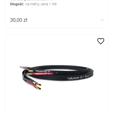
Długość:
na metry, cena 1 mb
30,00 zł