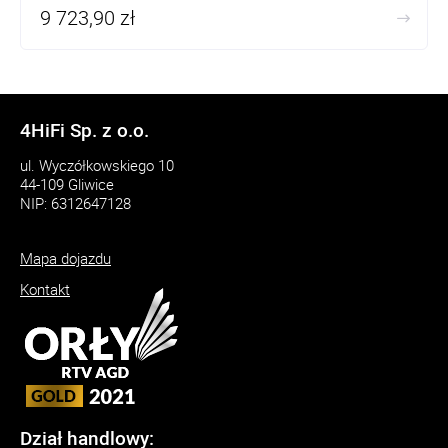
9 723,90 zł
4HiFi Sp. z o.o.
ul. Wyczółkowskiego 10
44-109 Gliwice
NIP: 6312647128
Mapa dojazdu
Kontakt
Dział handlowy: