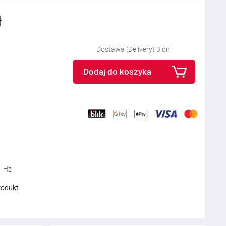
ł
Dostawa (Delivery) 3 dni
Dodaj do koszyka
1 Hz
rodukt