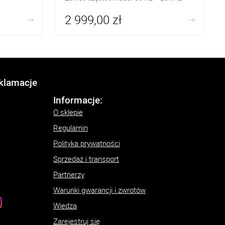
2 999,00 zł
eklamacje
Informacje:
O sklepie
Regulamin
Polityka prywatności
Sprzedaż i transport
Partnerzy
Warunki gwarancji i zwrotów
Wiedza
Zarejestruj się