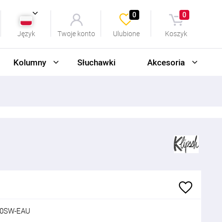
0
0
Język
Twoje konto
Ulubione
Koszyk
Kolumny
Słuchawki
Akcesoria
00SW-EAU