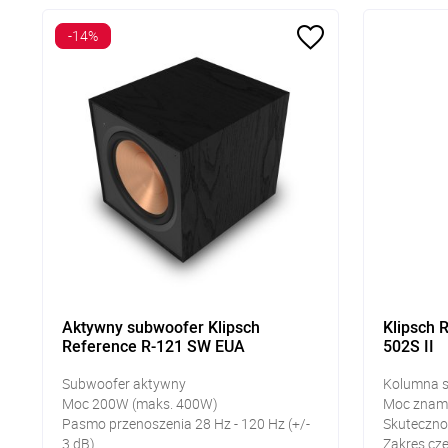
-14%
Aktywny subwoofer Klipsch
Klipsch 
Reference R-121 SW EUA
502S II
Subwoofer aktywny
Kolumna 
Moc 200W (maks. 400W)
Moc znam
Pasmo przenoszenia 28 Hz - 120 Hz (+/-
Skuteczno
3 dB)
Zakres czę