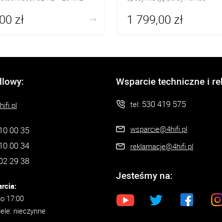
00 zł
1 799,00 zł
dlowy:
Wsparcie techniczne i r
530 419 575
tel:
ifi.pl
wsparcie@4hifi.pl
10 00 35
10 00 34
reklamacje@4hifi.pl
02 29 38
Jesteśmy na:
rcia:
do 17:00
iele: nieczynne