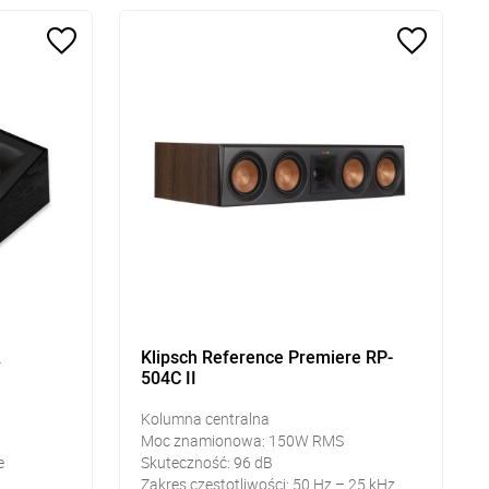
A
Klipsch Reference Premiere RP-
504C II
Kolumna centralna
Moc znamionowa: 150W RMS
e
Skuteczność: 96 dB
Zakres częstotliwości: 50 Hz – 25 kHz