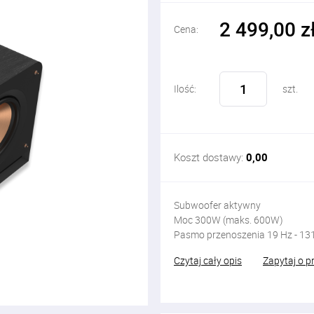
2 499,00 z
Cena:
Ilość:
szt.
Koszt dostawy:
0,00
Subwoofer aktywny
Moc 300W (maks. 600W)
Pasmo przenoszenia 19 Hz - 13
Czytaj cały opis
Zapytaj o p