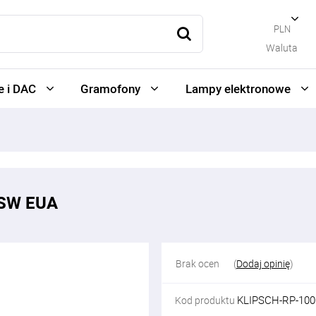
PLN
Waluta
 i DAC
Gramofony
Lampy elektronowe
0SW EUA
Brak ocen
(
Dodaj opinię
)
KLIPSCH-RP-10
Kod produktu