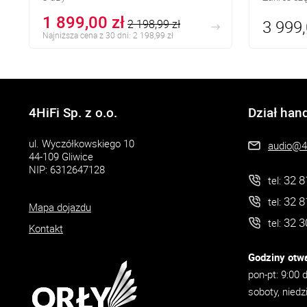
1 899,00 zł
3 999,
2 198,99 zł
Najniższa cena z 30 dni: 2 198,99 zł
4HiFi Sp. z o.o.
Dział han
ul. Wyczółkowskiego 10
audio@4h
44-109 Gliwice
NIP: 6312647128
32 8
tel:
32 8
tel:
Mapa dojazdu
32 3
tel:
Kontakt
Godziny otwa
pon-pt: 9:00 
soboty, niedz