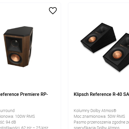
Reference Premiere RP-
Klipsch Reference R-40 S
surround
Kolumny Dolby Atmos®
ionowa: 100W RMS
Moc znamionowa: 50W RMS
ść: 94 dB
Pasmo przenoszenia zgodne z
stotliwości: 62 Hz – 25 kHz
specyfikacją Dolby Atmos