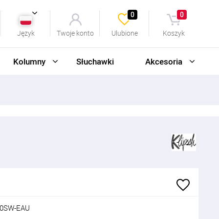
0
0
Język
Twoje konto
Ulubione
Koszyk
Kolumny
Słuchawki
Akcesoria
00SW-EAU