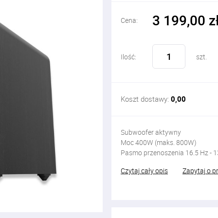
3 199,00 z
Cena:
Ilość:
szt.
Koszt dostawy:
0,00
Subwoofer aktywny
Moc 400W (maks. 800W)
Pasmo przenoszenia 16.5 Hz - 
Czytaj cały opis
Zapytaj o p