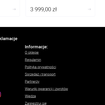
3 999,00 zł
eklamacje
Informacje:
O sklepie
Regulamin
Polityka prywatności
Sprzedaż i transport
Partnerzy
Warunki gwarancji i zwrotów
Wiedza
Zarejestruj się