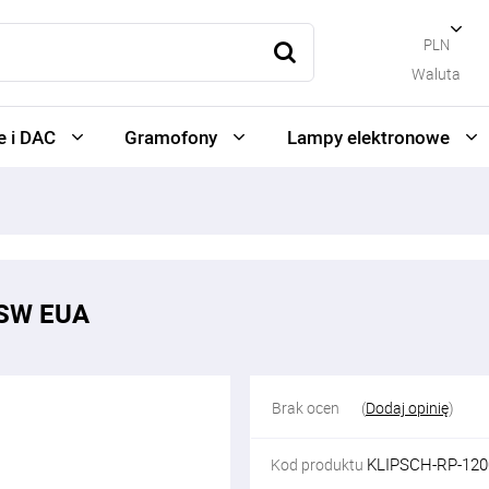
PLN
Waluta
 i DAC
Gramofony
Lampy elektronowe
0SW EUA
Brak ocen
(
Dodaj opinię
)
KLIPSCH-RP-12
Kod produktu