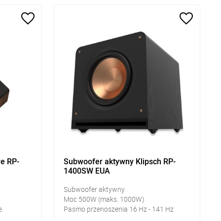
re RP-
Subwoofer aktywny Klipsch RP-
1400SW EUA
Subwoofer aktywny
Moc 500W (maks. 1000W)
e
Pasmo przenoszenia 16 Hz - 141 Hz