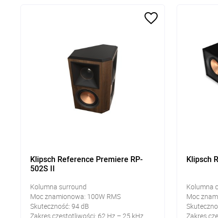
Klipsch Reference Premiere RP-
Klipsch 
502S II
Kolumna surround
Kolumna c
Moc znamionowa: 100W RMS
Moc znam
Skuteczność: 94 dB
Skuteczno
Zakres częstotliwości: 62 Hz – 25 kHz
Zakres czę