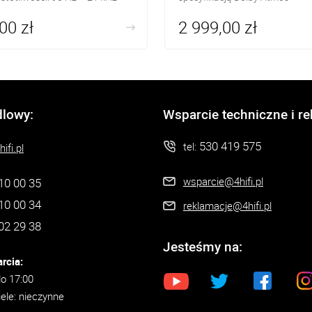
00 zł
2 999,00 zł
dlowy:
Wsparcie techniczne i r
530 419 575
tel:
ifi.pl
wsparcie@4hifi.pl
10 00 35
10 00 34
reklamacje@4hifi.pl
02 29 38
Jesteśmy na:
rcia:
do 17:00
iele: nieczynne