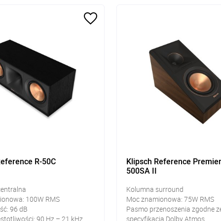
Reference R-50C
Klipsch Reference Premie
500SA II
entralna
Kolumna surround
ionowa: 100W RMS
Moc znamionowa: 75W RMS
ść: 96 dB
Pasmo przenoszenia zgodne z
stotliwości: 90 Hz – 21 kHz
specyfikacją Dolby Atmos