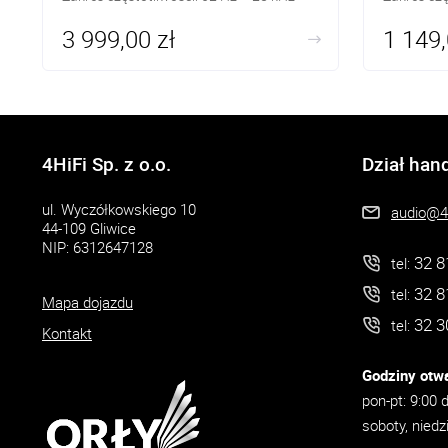
3 999,00 zł
1 149,
4HiFi Sp. z o.o.
Dział han
ul. Wyczółkowskiego 10
audio@4h
44-109 Gliwice
NIP: 6312647128
32 8
tel:
32 8
tel:
Mapa dojazdu
32 3
tel:
Kontakt
Godziny otwa
pon-pt: 9:00 
soboty, niedz