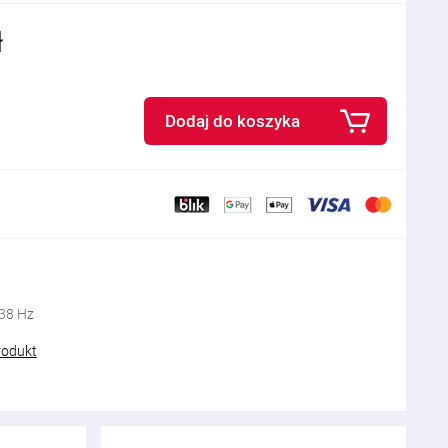
ł
Dodaj do koszyka
138 Hz
rodukt