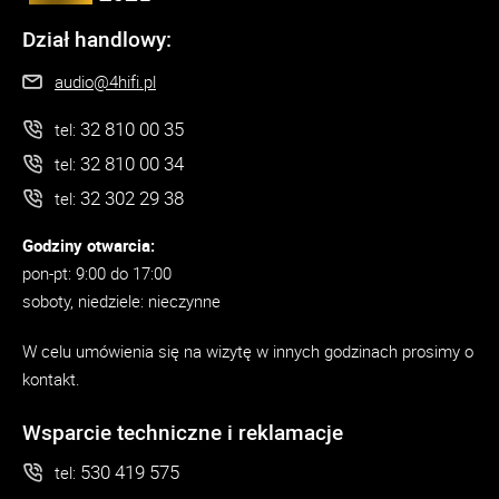
Dział handlowy:
audio@4hifi.pl
32 810 00 35
tel:
32 810 00 34
tel:
32 302 29 38
tel:
Godziny otwarcia:
pon-pt: 9:00 do 17:00
soboty, niedziele: nieczynne
W celu umówienia się na wizytę w innych godzinach prosimy o
kontakt.
Wsparcie techniczne i reklamacje
530 419 575
tel: