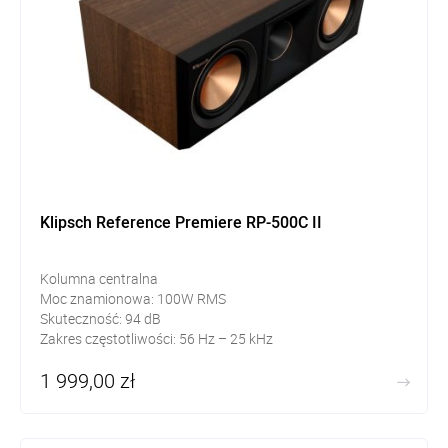
Klipsch Reference Premiere RP-500C II
Kolumna centralna
Moc znamionowa: 100W RMS
Skuteczność: 94 dB
Zakres częstotliwości: 56 Hz – 25 kHz
1 999,00 zł