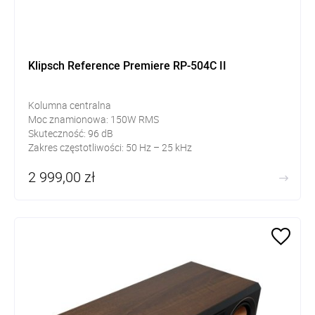
Klipsch Reference Premiere RP-504C II
Kolumna centralna
Moc znamionowa: 150W RMS
Skuteczność: 96 dB
Zakres częstotliwości: 50 Hz – 25 kHz
2 999,00 zł