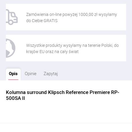
Zamówienia on-line powyżej 1000,00 zł wysyłamy
do Ciebie GRATIS
Wszystkie produkty wysyłamy na terenie Polski, do
krajów EU oraz na cały świat
Opis
Opinie
Zapytaj
Kolumna surround Klipsch Reference Premiere RP-
500SA II