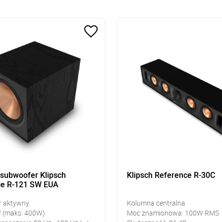
subwoofer Klipsch
Klipsch Reference R-30C
ce R-121 SW EUA
r aktywny
Kolumna centralna
 (maks. 400W)
Moc znamionowa: 100W RMS