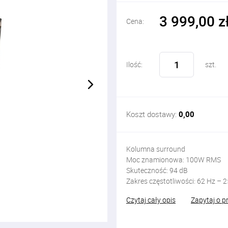
3 999,00 z
Cena:
Ilość:
szt.
Koszt dostawy:
0,00
Kolumna surround
Moc znamionowa: 100W RMS
Skuteczność: 94 dB
Zakres częstotliwości: 62 Hz – 
Czytaj cały opis
Zapytaj o p