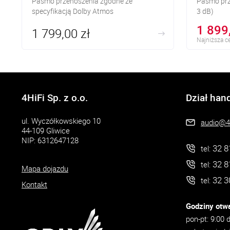
Pasmo przenoszenia zgodne ze
Pasmo prz
specyfikacją Dolby Atmos
3 dB)
1 899
1 799,00 zł
Najniższa ce
4HiFi Sp. z o.o.
Dział han
ul. Wyczółkowskiego 10
audio@4h
44-109 Gliwice
NIP: 6312647128
32 8
tel:
32 8
tel:
Mapa dojazdu
32 3
tel:
Kontakt
Godziny otwa
pon-pt: 9:00 