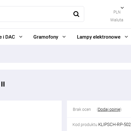
PLN
Waluta
 i DAC
Gramofony
Lampy elektronowe
II
Brak ocen
(
Dodaj opinię
)
KLIPSCH-RP-502
Kod produktu