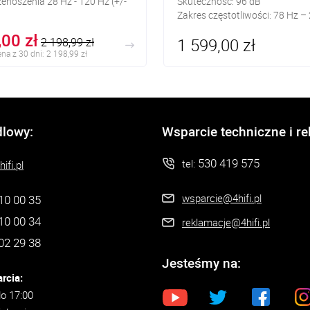
enoszenia 28 Hz - 120 Hz (+/-
Skuteczność: 96 dB
Zakres częstotliwości: 78 Hz –
,00 zł
1 599,00 zł
2 198,99 zł
na z 30 dni: 2 198,99 zł
dlowy:
Wsparcie techniczne i r
530 419 575
tel:
ifi.pl
wsparcie@4hifi.pl
10 00 35
10 00 34
reklamacje@4hifi.pl
02 29 38
Jesteśmy na:
rcia:
do 17:00