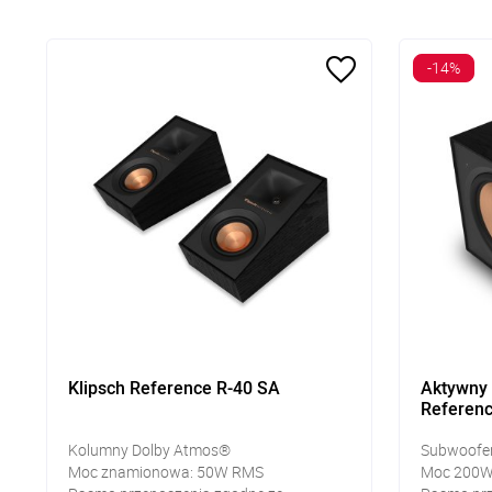
-14%
Klipsch Reference R-40 SA
Aktywny 
Referen
Kolumny Dolby Atmos®
Subwoofe
Moc znamionowa: 50W RMS
Moc 200W