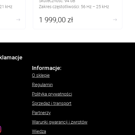
Skuteczność: 94 dB
 21 kHz
Zakres częstotliwości: 56 Hz – 25 kHz
1 999,00 zł
eklamacje
Informacje:
O sklepie
Regulamin
Polityka prywatności
Sprzedaż i transport
Partnerzy
Warunki gwarancji i zwrotów
Wiedza