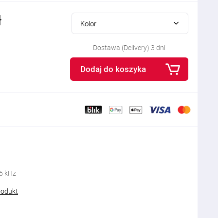
ł
Kolor
Dostawa (Delivery) 3 dni
Dodaj do koszyka
25 kHz
rodukt