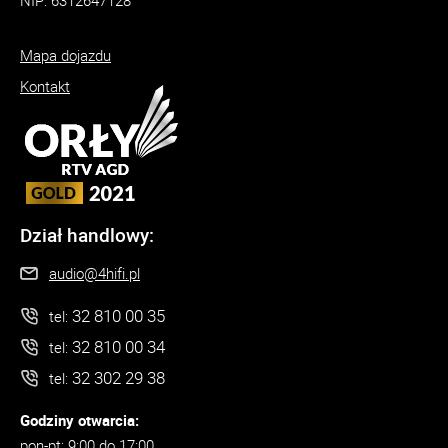
NIP: 6312647128
Mapa dojazdu
Kontakt
Dział handlowy:
audio@4hifi.pl
32 810 00 35
tel:
32 810 00 34
tel:
32 302 29 38
tel:
Godziny otwarcia:
pon-pt: 9:00 do 17:00