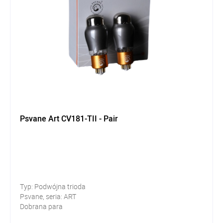
Psvane Art CV181-TII - Pair
Typ: Podwójna trioda
Psvane, seria: ART
Dobrana para