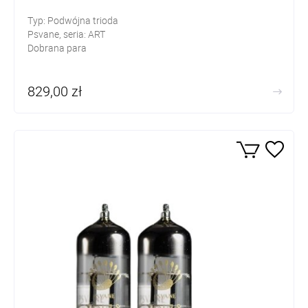
Typ: Podwójna trioda
Psvane, seria: ART
Dobrana para
829,00 zł