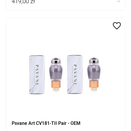
419,00 zł
Psvane Art CV181-TII Pair - OEM