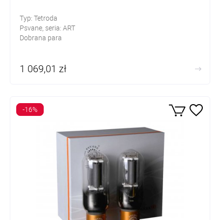
Typ: Tetroda
Psvane, seria: ART
Dobrana para
1 069,01 zł
-16%