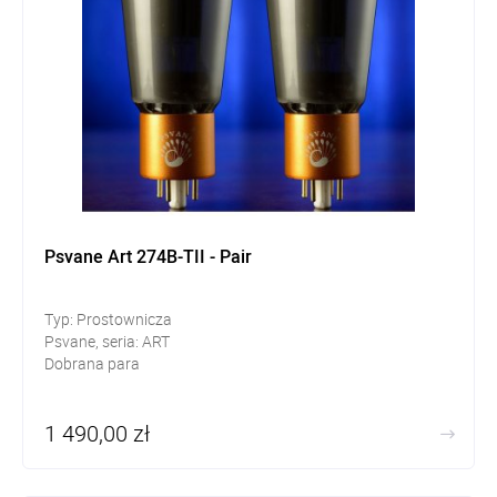
Psvane Art 274B-TII - Pair
Typ: Prostownicza
Psvane, seria: ART
Dobrana para
1 490,00 zł