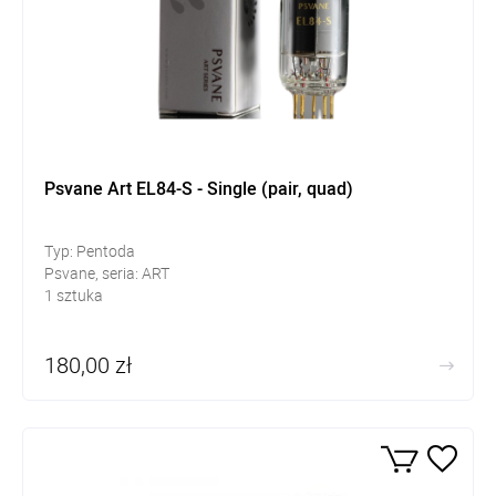
Psvane Art EL84-S - Single (pair, quad)
Typ: Pentoda
Psvane, seria: ART
1 sztuka
180,00 zł