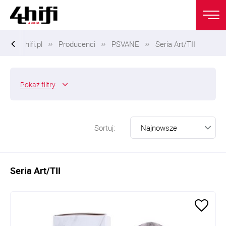
hifi.pl
Producenci
PSVANE
Seria Art/TII
Pokaż
filtry
Sortuj:
Seria Art/TII