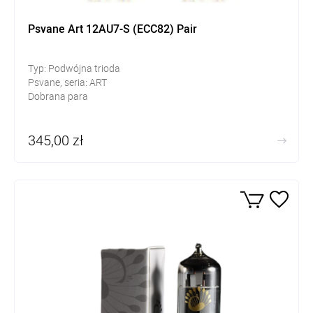
Psvane Art 12AU7-S (ECC82) Pair
Typ: Podwójna trioda
Psvane, seria: ART
Dobrana para
345,00 zł