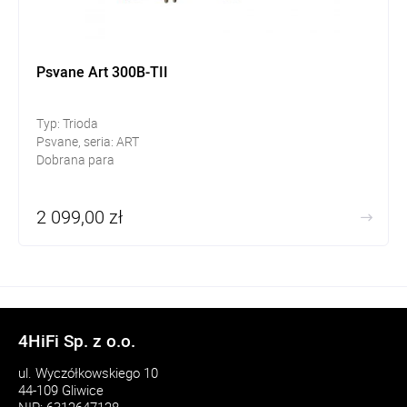
Psvane Art 300B-TII
Typ: Trioda
Psvane, seria: ART
Dobrana para
2 099,00 zł
4HiFi Sp. z o.o.
ul. Wyczółkowskiego 10
44-109 Gliwice