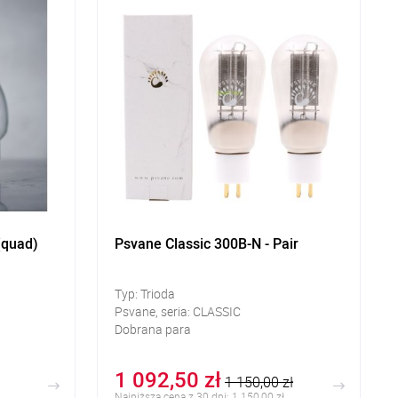
(quad)
Psvane Classic 300B-N - Pair
Typ: Trioda
Psvane, seria: CLASSIC
Dobrana para
1 092,50 zł
1 150,00 zł
Najniższa cena z 30 dni: 1 150,00 zł