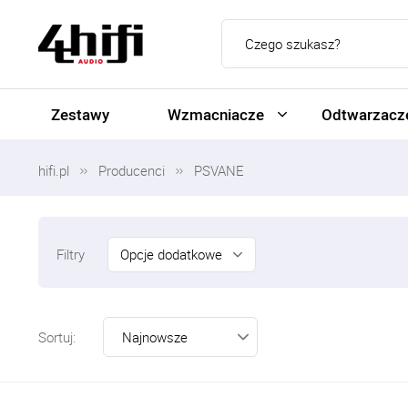
Zestawy
Wzmacniacze
Odtwarzacze
hifi.pl
Producenci
PSVANE
Opcje dodatkowe
Filtry
Sortuj: