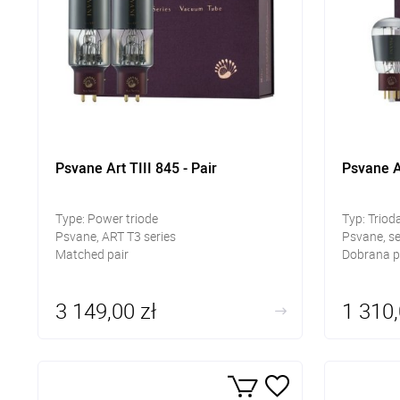
Psvane Art TIII 845 - Pair
Psvane Ar
Type: Power triode
Typ: Triod
Psvane, ART T3 series
Psvane, se
Matched pair
Dobrana p
3 149,00 zł
1 310,