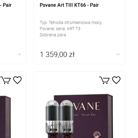
 Pair
Psvane Art TIII KT66 - Pair
Typ: Tetroda strumieniowa mocy
Psvane, seria: ART T3
Dobrana para
1 359,00 zł