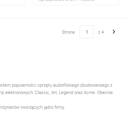
Strona:
z
4
ostem popularności sprzętu audiofilskiego zbudowanoego z
p elektronowych: Classic, Art, Legend oraz Acme. Obecnie
inżynierów tworzących jądro firmy.