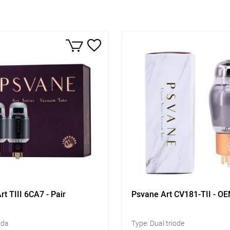
t TIII 6CA7 - Pair
Psvane Art CV181-TII - O
oda
Type: Dual triode