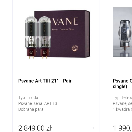
Psvane Art TIII 211 - Pair
Psvane C
single)
Typ: Trioda
Typ: Tetr
Psvane, seria: ART T3
Psvane, se
Dobrana para
1 kwadra (
2 849,00 zł
1 990,