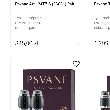
Psvane Art 12AT7-S (ECC81) Pair
Psvane T
Typ: Podwójna trioda
Typ: Trio
Psvane, seria: ART
Psvane, se
Dobrana pare
Dobrana p
345,00 zł
1 299,