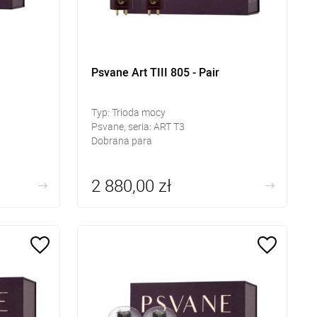
Psvane Art TIII 805 - Pair
Typ: Trioda mocy
Psvane, seria: ART T3
Dobrana para
2 880,00 zł