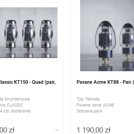
lassic KT150 - Quad (pair,
Psvane Acme KT88 - Pair 
oda strumieniowa
Typ: Tetroda
ria: CLASSIC
Psvane, seria: ACME
4 szt. dobierane)
Dobrana para
00 zł
1 190,00 zł