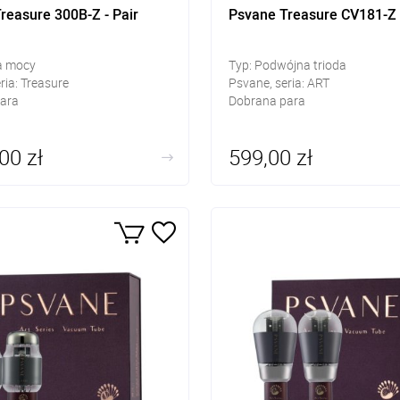
reasure 300B-Z - Pair
Psvane Treasure CV181-Z -
da mocy
Typ: Podwójna trioda
ria: Treasure
Psvane, seria: ART
ara
Dobrana para
00 zł
599,00 zł