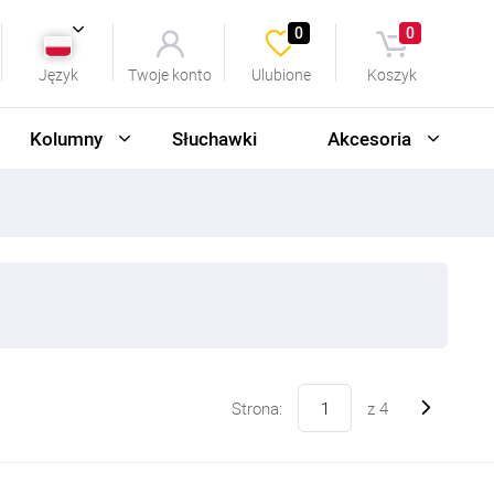
0
0
Język
Twoje konto
Ulubione
Koszyk
Kolumny
Słuchawki
Akcesoria
Strona:
z
4