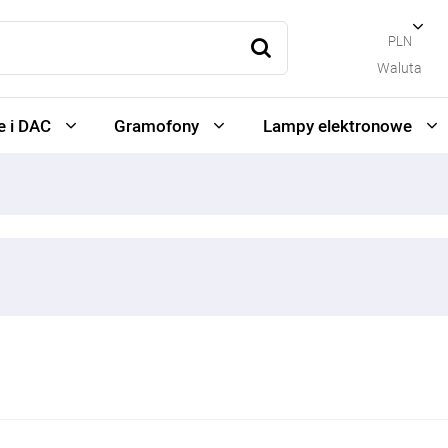
PLN
Waluta
 i DAC
Gramofony
Lampy elektronowe