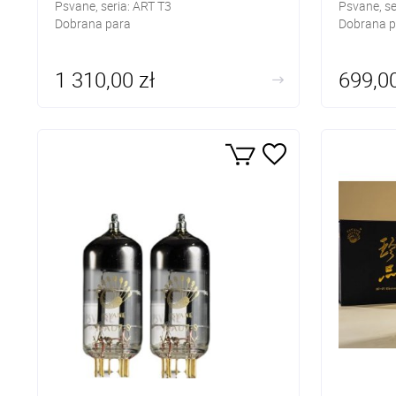
Psvane, seria: ART T3
Psvane, se
Dobrana para
Dobrana p
1 310,00 zł
699,00