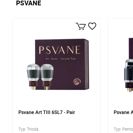
PSVANE
Psvane Art TIII 6SL7 - Pair
Psvane Ar
Typ: Trioda
Typ: Pent