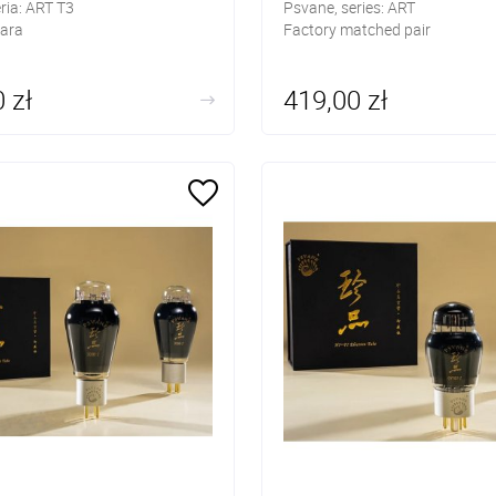
ria: ART T3
Psvane, series: ART
ara
Factory matched pair
 zł
419,00 zł