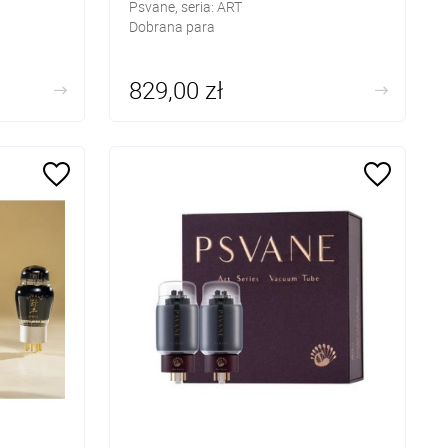
Psvane, seria: ART
Dobrana para
829,00 zł