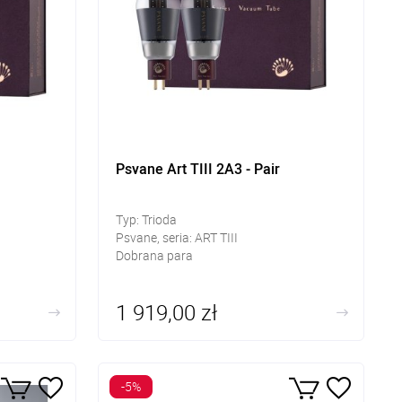
Psvane Art TIII 2A3 - Pair
Typ: Trioda
Psvane, seria: ART TIII
Dobrana para
1 919,00 zł
-5%