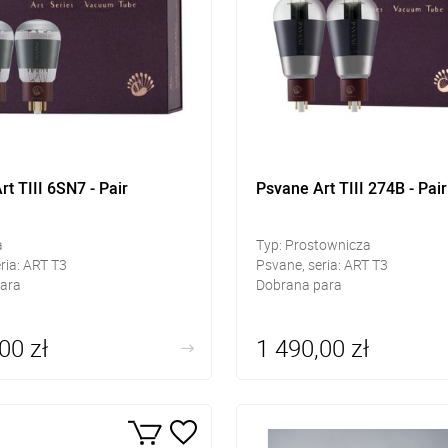
t TIII 6SN7 - Pair
Psvane Art TIII 274B - Pair
a
Typ: Prostownicza
ria: ART T3
Psvane, seria: ART T3
ara
Dobrana para
00 zł
1 490,00 zł