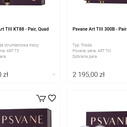
t TIII KT88 - Pair, Quad
Psvane Art TIII 300B - Pair
oda strumieniowa mocy
Typ: Trioda
ria: ART T3
Psvane, seria: ART TIII
ara
Dobrana para
 zł
2 195,00 zł