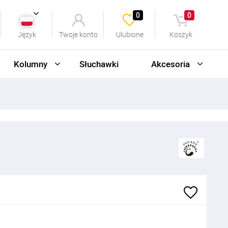
0
0
Język
Twoje konto
Ulubione
Koszyk
Kolumny
Słuchawki
Akcesoria