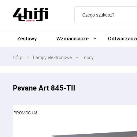
Zestawy
Wzmacniacze
Odtwarzacze
hifi.pl
Lampy elektronowe
Triody
Psvane Art 845-TII
PROMOCJA!