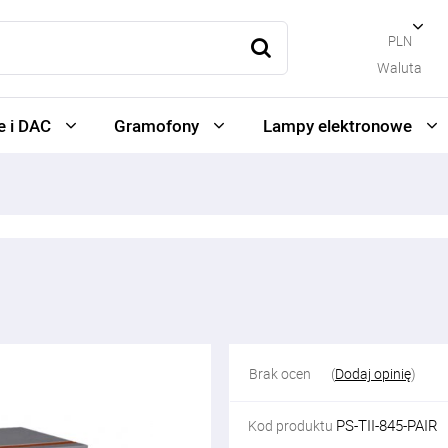
PLN
Waluta
 i DAC
Gramofony
Lampy elektronowe
Brak ocen
(
Dodaj opinię
)
PS-TII-845-PAIR
Kod produktu