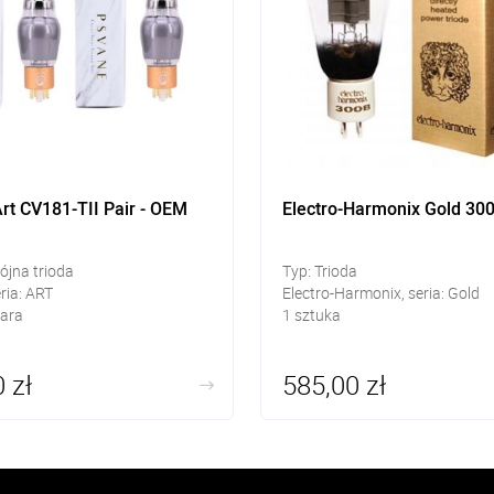
rt CV181-TII Pair - OEM
Electro-Harmonix Gold 30
ójna trioda
Typ: Trioda
ria: ART
Electro-Harmonix, seria: Gold
ara
1 sztuka
 zł
585,00 zł