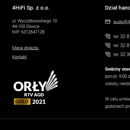
4HiFi Sp. z o.o.
Dział han
ul. Wyczółkowskiego 10
audio@4h
44-109 Gliwice
NIP: 6312647128
32 8
tel:
32 8
tel:
Mapa dojazdu
32 3
tel:
Kontakt
Godziny otwa
pon-pt: 9:00 
soboty, niedz
W celu umówi
godzinach pr