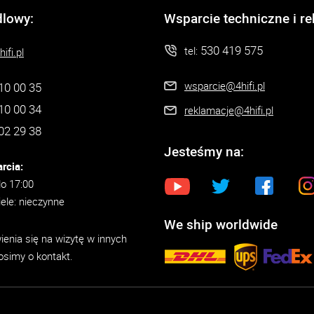
dlowy:
Wsparcie techniczne i r
530 419 575
tel:
ifi.pl
wsparcie@4hifi.pl
10 00 35
10 00 34
reklamacje@4hifi.pl
02 29 38
Jesteśmy na:
rcia:
do 17:00
iele: nieczynne
We ship worldwide
enia się na wizytę w innych
osimy o kontakt.