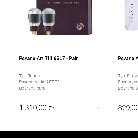
Psvane Art TIII 6SL7 - Pair
Psvane A
Typ: Trioda
Typ: Podw
Psvane, seria: ART T3
Psvane, se
Dobrana para
Dobrana p
1 310,00 zł
829,00