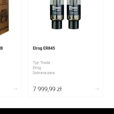
0B
Elrog ER845
Typ: Trioda
Elrog
Dobrana para
7 999,99 zł