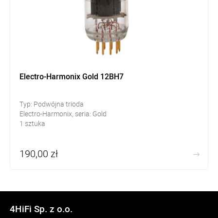
Electro-Harmonix Gold 12BH7
Typ: Podwójna trioda
Electro-Harmonix, seria: Gold
1 sztuka
190,00 zł
4HiFi Sp. z o.o.