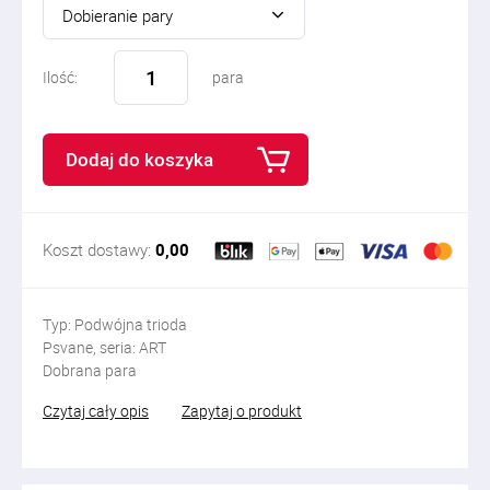
Dobieranie pary
Ilość:
para
Dodaj do koszyka
Koszt dostawy:
0,00
Typ: Podwójna trioda
Psvane, seria: ART
Dobrana para
Czytaj cały opis
Zapytaj o produkt