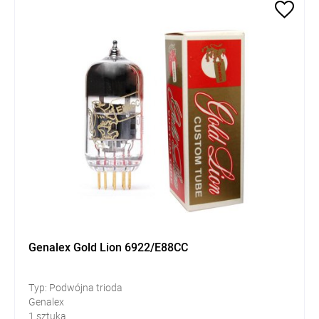
Genalex Gold Lion 6922/E88CC
Typ: Podwójna trioda
Genalex
1 sztuka