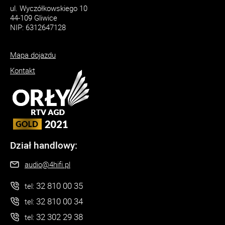
ul. Wyczółkowskiego 10
44-109 Gliwice
NIP: 6312647128
Mapa dojazdu
Kontakt
Dział handlowy:
audio@4hifi.pl
32 810 00 35
tel:
32 810 00 34
tel:
32 302 29 38
tel: