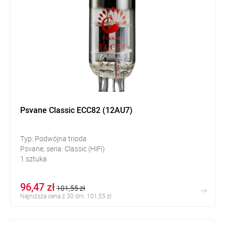
Psvane Classic ECC82 (12AU7)
Typ: Podwójna trioda
Psvane, seria: Classic (HiFi)
1 sztuka
96,47 zł
101,55 zł
Najniższa cena z 30 dni: 101,55 zł