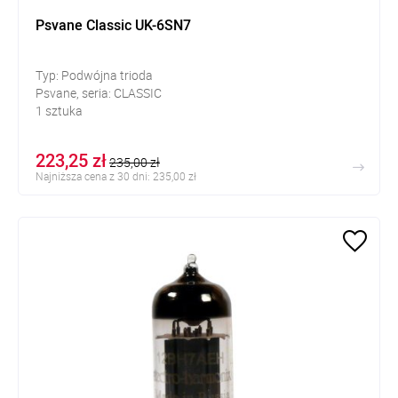
Psvane Classic UK-6SN7
Typ: Podwójna trioda
Psvane, seria: CLASSIC
1 sztuka
223,25 zł
235,00 zł
Najniższa cena z 30 dni: 235,00 zł