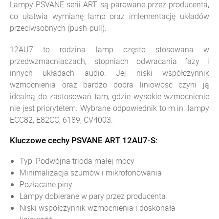
Lampy PSVANE serii ART są parowane przez producenta,
co ułatwia wymianę lamp oraz imlementację układów
przeciwsobnych (push-pull).
12AU7 to rodzina lamp często stosowana w
przedwzmacniaczach, stopniach odwracania fazy i
innych układach audio. Jej niski współczynnik
wzmocnienia oraz bardzo dobra liniowość czyni ją
idealną do zastosowań tam, gdzie wysokie wzmocnienie
nie jest priorytetem. Wybrane odpowiednik to m.in. lampy
ECC82, E82CC, 6189, CV4003.
Kluczowe cechy PSVANE ART 12AU7-S:
Typ: Podwójna trioda małej mocy
Minimalizacja szumów i mikrofonowania
Pozłacane piny
Lampy dobierane w pary przez producenta
Niski współczynnik wzmocnienia i doskonała