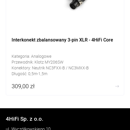
Interkonekt zbalansowany 3-pin XLR - 4HiFi Core
Kategoria: Analogowe
Przewodnik: Klotz MY206SW
Konektory: Neutrik NC3FXX-B / NC3MXX-B
Długość: 0,5m-1,5m
309,00 zł
4HiFi Sp. z o.o.
ul. Wyczółkowskiego 10