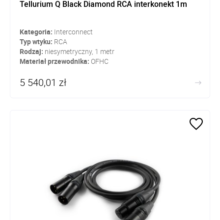
Tellurium Q Black Diamond RCA interkonekt 1m
Kategoria:
Interconnect
Typ wtyku:
RCA
Rodzaj:
niesymetryczny, 1 metr
Materiał przewodnika:
OFHC
5 540,01 zł