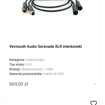
Vermouth Audio Serenade XLR interkonekt
Kategoria:
Interconnect
Typ wtyku:
XLR
Rodzaj:
zbalansowany, 1 metr
Materiał przewodnika:
miedź UP-OCC
669,00 zł