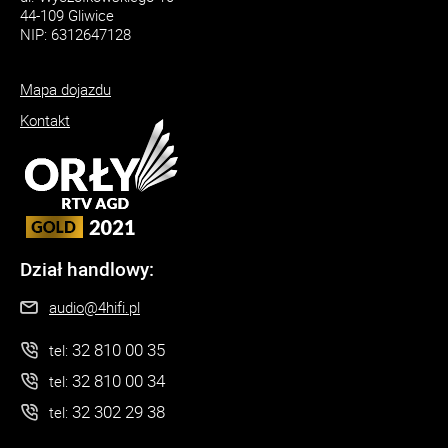
44-109 Gliwice
NIP: 6312647128
Mapa dojazdu
Kontakt
Dział handlowy:
audio@4hifi.pl
32 810 00 35
tel:
32 810 00 34
tel:
32 302 29 38
tel: