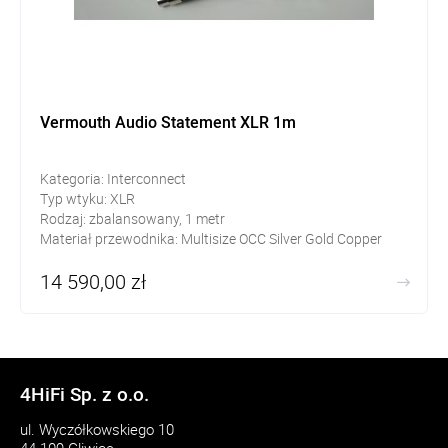
Vermouth Audio Statement XLR 1m
Kategoria: Interconnect
Typ wtyku: XLR
Rodzaj: zbalansowany, 1 metr
Materiał przewodnika: Multisize OCC Silver Gold Copper
Alloy blended with rectangular OCC Copper
14 590,00 zł
4HiFi Sp. z o.o.
ul. Wyczółkowskiego 10