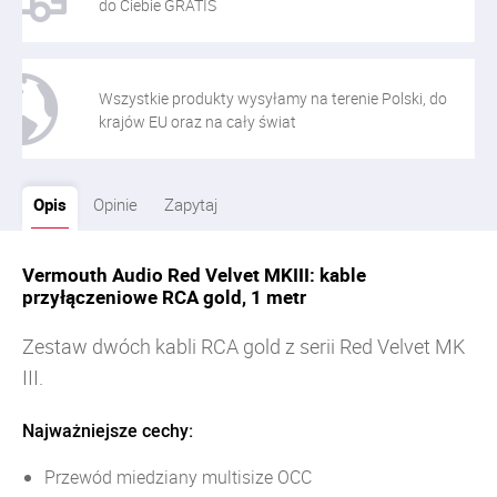
do Ciebie GRATIS
Wszystkie produkty wysyłamy na terenie Polski, do
krajów EU oraz na cały świat
Opis
Opinie
Zapytaj
Vermouth Audio Red Velvet MKIII: kable
przyłączeniowe RCA gold, 1 metr
Zestaw dwóch kabli RCA gold z serii Red Velvet MK
III.
Najważniejsze cechy:
Przewód miedziany multisize OCC