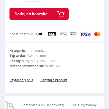
Dodaj do koszyka
Koszt dostawy:
0,00
Kategoria:
Interconnect
Typ wtyku:
RCA złocone
Rodzaj:
niesymetryczne, 1 metr
Materiał przewodnika:
miedź OCC
Czytaj cały opis
Zapytaj o produkt
Zamówienia on-line powyżej 1000,00 zł wysyłamy