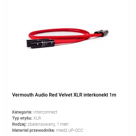
Vermouth Audio Red Velvet XLR interkonekt 1m
Kategoria:
Interconnect
Typ wtyku:
XLR
Rodzaj:
zbalansowany, 1 metr
Materiał przewodnika:
miedź UP-OCC