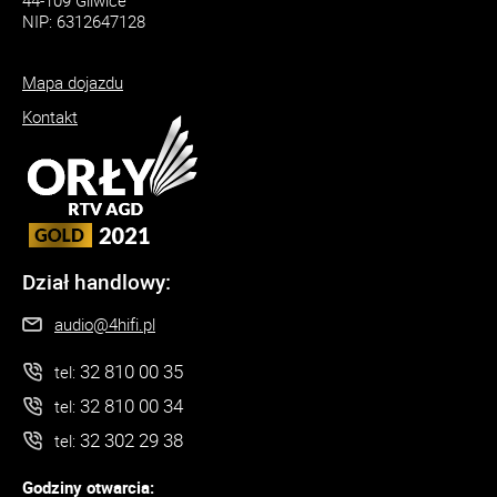
44-109 Gliwice
NIP: 6312647128
Mapa dojazdu
Kontakt
Dział handlowy:
audio@4hifi.pl
32 810 00 35
tel:
32 810 00 34
tel:
32 302 29 38
tel:
Godziny otwarcia: