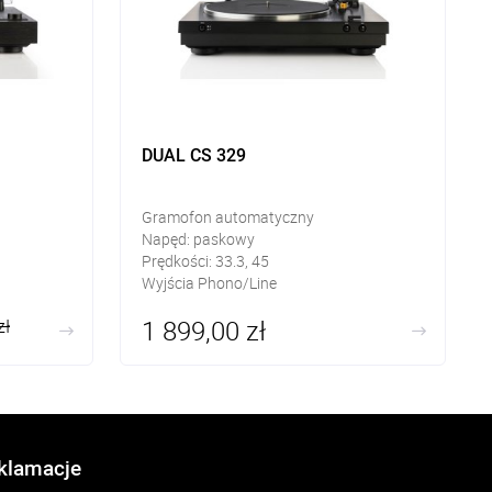
DUAL CS 329
Gramofon automatyczny
Napęd: paskowy
Prędkości: 33.3, 45
Wyjścia Phono/Line
1 899,00 zł
zł
eklamacje