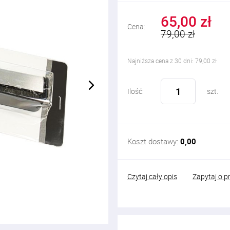
65,00 zł
Cena:
79,00 zł
Najniższa cena z 30 dni: 79,00 zł
Ilość:
szt.
Koszt dostawy:
0,00
Czytaj cały opis
Zapytaj o p