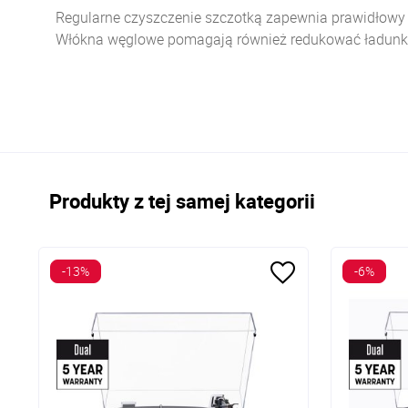
Regularne czyszczenie szczotką zapewnia prawidłowy k
Włókna węglowe pomagają również redukować ładunki el
Produkty z tej samej kategorii
-13%
-6%