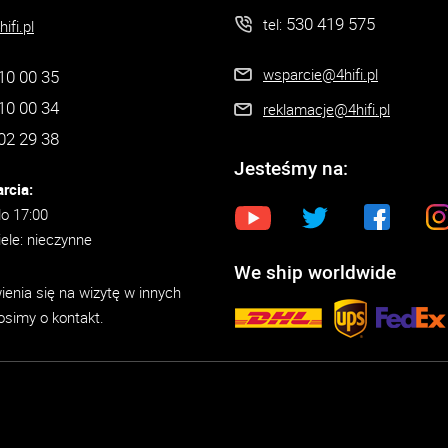
530 419 575
tel:
ifi.pl
wsparcie@4hifi.pl
10 00 35
10 00 34
reklamacje@4hifi.pl
02 29 38
Jesteśmy na:
rcia:
do 17:00
iele: nieczynne
We ship worldwide
enia się na wizytę w innych
osimy o kontakt.