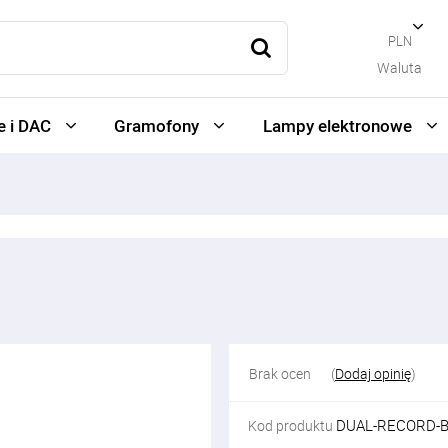
PLN
Waluta
 i DAC
Gramofony
Lampy elektronowe
Brak ocen
(
Dodaj opinię
)
DUAL-RECORD-
Kod produktu