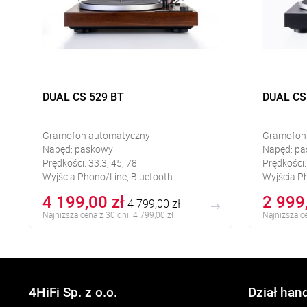
DUAL CS 529 BT
DUAL CS
Gramofon automatyczny
Gramofon
Napęd: paskowy
Napęd: p
Prędkości: 33.3, 45, 78
Prędkości:
Wyjścia Phono/Line, Bluetooth
Wyjścia P
4 199,00 zł
2 999
4 799,00 zł
Najniższa cena z 30 dni: 4 799,00 zł
Najniższa ce
4HiFi Sp. z o.o.
Dział han