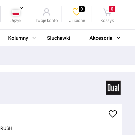
0
0
Język
Twoje konto
Ulubione
Koszyk
Kolumny
Słuchawki
Akcesoria
BRUSH