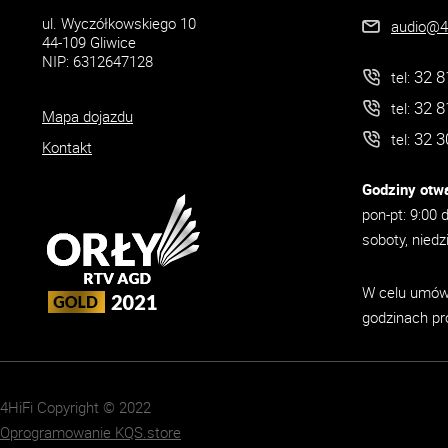
ul. Wyczółkowskiego 10
audio@4h
44-109 Gliwice
NIP: 6312647128
32 8
tel:
32 8
tel:
Mapa dojazdu
32 3
tel:
Kontakt
Godziny otwa
pon-pt: 9:00 
soboty, niedz
W celu umówi
godzinach pr
4HiFi Copyright © 2022
Oprogramowanie KQS.store