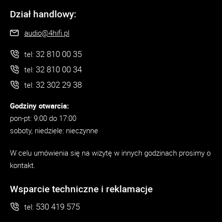
Dział handlowy:
audio@4hifi.pl
32 810 00 35
tel:
32 810 00 34
tel:
32 302 29 38
tel:
Godziny otwarcia:
pon-pt: 9:00 do 17:00
soboty, niedziele: nieczynne
W celu umówienia się na wizytę w innych godzinach prosimy o
kontakt.
Wsparcie techniczne i reklamacje
530 419 575
tel: