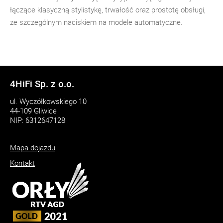
łączące klasyczną stylistykę, trwałość oraz prostotę obsługi,
ze szczególnym naciskiem na modele automatyczne.
4HiFi Sp. z o.o.
ul. Wyczółkowskiego 10
44-109 Gliwice
NIP: 6312647128
Mapa dojazdu
Kontakt