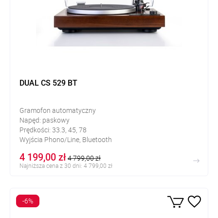
DUAL CS 529 BT
Gramofon automatyczny
Napęd: paskowy
Prędkości: 33.3, 45, 78
Wyjścia Phono/Line, Bluetooth
4 199,00 zł
4 799,00 zł
Najniższa cena z 30 dni: 4 799,00 zł
-6%