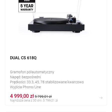
DUAL CS 618Q
Gramofon półautomatyczny
Napęd: bezpośredni
Prędkości: 33.3, 45, 78 stabilizowane kwarcowo
Wyjścia Phono/Line
4 999,00 zł
5 799,01 zł
Najniższa cena z 30 dni: 5 799,01 zł