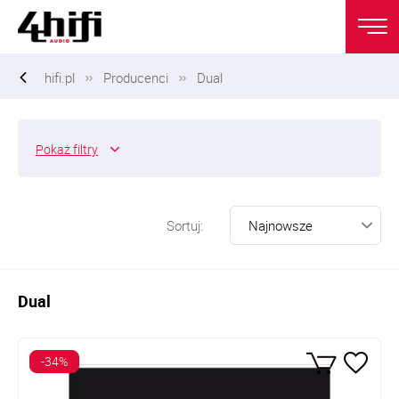
hifi.pl
Producenci
Dual
Pokaż
filtry
Sortuj:
Dual
-34%