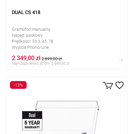
DUAL CS 418
Gramofon manualny
Napęd: paskowy
Prędkości: 33.3, 45, 78
Wyjścia Phono/Line
2 349,00 zł
2 699,00 zł
Najniższa cena z 30 dni: 2 699,00 zł
-13%