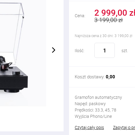
2 999,00 z
Cena:
3 199,00 zł
Najniższa cena z 30 dni: 3 199,00 zł
Ilość:
szt.
Koszt dostawy:
0,00
Gramofon automatyczny
Napęd: paskowy
Prędkości: 33.3, 45, 78
Wyjścia Phono/Line
Czytaj cały opis
Zapytaj o p