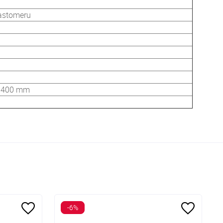
astomeru
: 400 mm
-6%