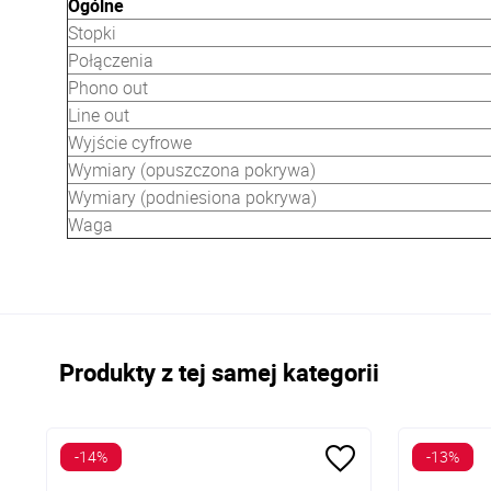
Ogólne
Stopki
Połączenia
Phono out
Line out
Wyjście cyfrowe
Wymiary (opuszczona pokrywa)
Wymiary (podniesiona pokrywa)
Waga
Produkty z tej samej kategorii
-14%
-13%