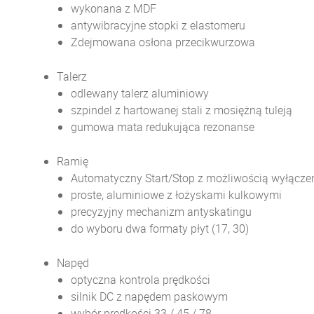
wykonana z MDF
antywibracyjne stopki z elastomeru
Zdejmowana osłona przecikwurzowa
Talerz
odlewany talerz aluminiowy
szpindel z hartowanej stali z mosiężną tuleją
gumowa mata redukująca rezonanse
Ramię
Automatyczny Start/Stop z możliwością wyłącze
proste, aluminiowe z łożyskami kulkowymi
precyzyjny mechanizm antyskatingu
do wyboru dwa formaty płyt (17, 30)
Napęd
optyczna kontrola prędkości
silnik DC z napędem paskowym
wybór prędkości 33 / 45 / 78