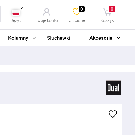
0
0
Język
Twoje konto
Ulubione
Koszyk
Kolumny
Słuchawki
Akcesoria