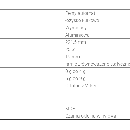
Pełny automat
łożysko kulkowe
Wymienny
Aluminiowa
221,5 mm
25,6°
19 mm
ramię zrównoważone statyczni
0 g do 4 g
5 g do 9 g
Ortofon 2M Red
MDF
Czarna okleina winylowa