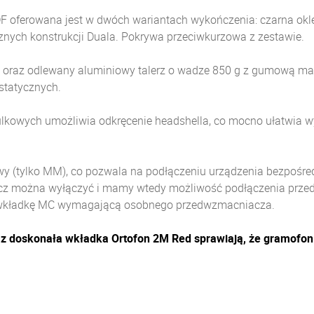
F oferowana jest w dwóch wariantach wykończenia: czarna oklei
nych konstrukcji Duala. Pokrywa przeciwkurzowa z zestawie.
az odlewany aluminiowy talerz o wadze 850 g z gumową matą o
statycznych.
ulkowych umożliwia odkręcenie headshella, co mocno ułatwia 
tylko MM), co pozwala na podłączeniu urządzenia bezpośredn
 można wyłączyć i mamy wtedy możliwość podłączenia przed
 wkładkę MC wymagającą osobnego przedwzmacniacza.
doskonała wkładka Ortofon 2M Red sprawiają, że gramofon 