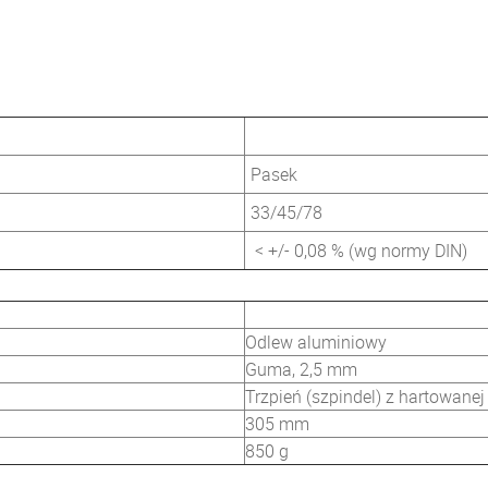
Pasek
33/45/78
< +/- 0,08 % (wg normy DIN)
Odlew aluminiowy
Guma, 2,5 mm
Trzpień (szpindel) z hartowanej 
305 mm
850 g