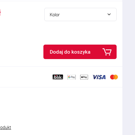
ł
Kolor
Dodaj do koszyka
rodukt