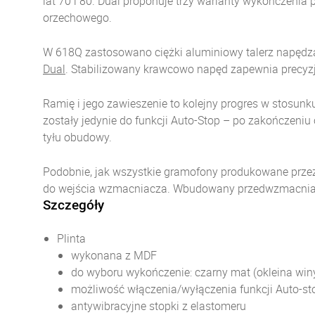
lat 70 i 80. Dual proponuje trzy warianty wykończenia p
orzechowego.
W 618Q zastosowano ciężki aluminiowy talerz napędz
Dual
. Stabilizowany krawcowo napęd zapewnia precyzję
Ramię i jego zawieszenie to kolejny progres w stosun
zostały jedynie do funkcji Auto-Stop – po zakończeni
tyłu obudowy.
Podobnie, jak wszystkie gramofony produkowane prze
do wejścia wzmacniacza. Wbudowany przedwzmacnia
Szczegóły
Plinta
wykonana z MDF
do wyboru wykończenie: czarny mat (okleina winy
możliwość włączenia/wyłączenia funkcji Auto-st
antywibracyjne stopki z elastomeru