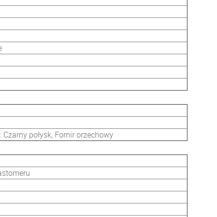
e
: Czarny połysk, Fornir orzechowy
astomeru