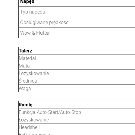
Napęd
Typ napędu
Obsługiwane prędkości
Wow & Flutter
Talerz
Materiał
Mata
Łożyskowanie
Średnica
Waga
Ramię
Funkcja Auto-Start/Auto-Stop
Łożyskowanie
Headshell
Belka ramienia