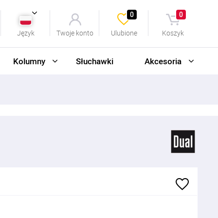
0
0
Język
Twoje konto
Ulubione
Koszyk
Kolumny
Słuchawki
Akcesoria