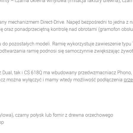
linty – czarna okleina winylowa (imitacja faktury drewna), czar
any mechanizmem Direct-Drive. Napęd bezpośredni to jedna z 
 oraz ponadprzeciętną kontrolę nad obrotami (gramofon obsług
ku do pozostałych modeli. Ramię wykorzystuje zawieszenie typu
u odtwarzania ramię podnosi się samoczynnie zwiększając żywot
z Dual, tak i CS 618Q ma wbudowany przedwzmacniacz Phono, 
cz można wyłączyć i mamy wtedy możliwość podłączenia
prz
lowa), czarny połysk lub fornir z drewna orzechowego
op