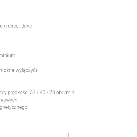
em direct-drive
uminium
(można wyłączyć)
y prędkości 33 / 45 / 78 obr./min
eniowych
agnetycznego