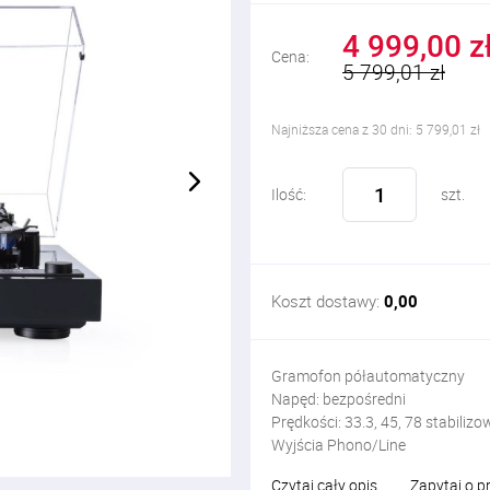
4 999,00 z
Cena:
5 799,01 zł
Najniższa cena z 30 dni: 5 799,01 zł
Ilość:
szt.
Koszt dostawy:
0,00
Gramofon półautomatyczny
Napęd: bezpośredni
Prędkości: 33.3, 45, 78 stabili
Wyjścia Phono/Line
Czytaj cały opis
Zapytaj o p