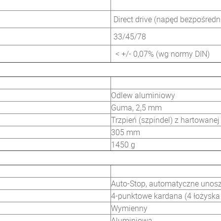
Direct drive (napęd bezpośredn
33/45/78
< +/- 0,07% (wg normy DIN)
Odlew aluminiowy
Guma, 2,5 mm
Trzpień (szpindel) z hartowanej 
305 mm
1450 g
Auto-Stop, automatyczne unosz
4-punktowe kardana (4 łożysk
Wymienny
Aluminiowa