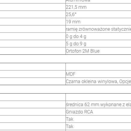
221,5 mm
25,6°
19 mm
ramię zrównoważone statyczni
0 g do 4 g
5 g do 9 g
Ortofon 2M Blue
MDF
Czarna okleina winylowa, Opcje
średnica 62 mm wykonane z el
Gniazdo RCA
Tak
Tak