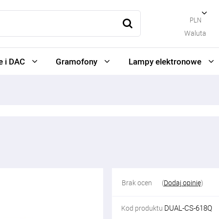
PLN
Waluta
 i DAC
Gramofony
Lampy elektronowe
Brak ocen
(
Dodaj opinię
)
DUAL-CS-618Q
Kod produktu