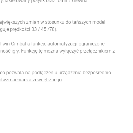
ny, lakierowany połysk oraz fornir z drewna
największych zmian w stosunku do tańszych
modeli
uje prędkości 33 / 45 /78).
 Twin Gimbal a funkcje automatyzacji ograniczone
ność igły. Funkcję tę można wyłączyć przełącznikiem z
co pozwala na podłączeniu urządzenia bezpośrednio
edwzmacniacza zewnętrznego
.