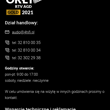
Dział handlowy:
audio@4hifi.pl
32 810 00 35
tel:
32 810 00 34
tel:
32 302 29 38
tel:
Godziny otwarcia:
pon-pt: 9:00 do 17:00
soboty, niedziele: nieczynne
W celu umówienia się na wizytę w innych godzinach prosimy o
kontakt.
Wsparcie techniczne i reklamacje