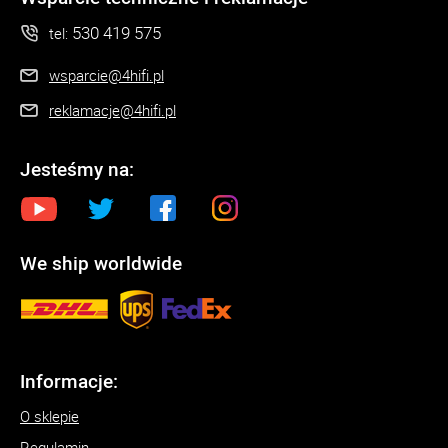
530 419 575
tel:
wsparcie@4hifi.pl
reklamacje@4hifi.pl
Jesteśmy na:
We ship worldwide
Informacje:
O sklepie
Regulamin