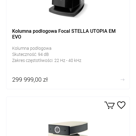
Kolumna podłogowa Focal STELLA UTOPIA EM
EVO
Kolumna podłogowa
Skuteczność:
94
dB
Zakres częstotliwości: 22
Hz - 40 kHz
299 999,00 zł