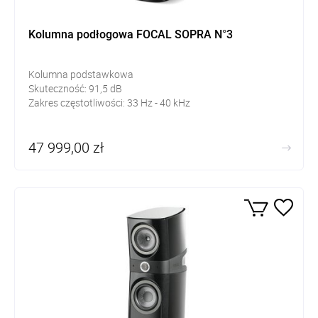
Kolumna podłogowa FOCAL SOPRA N°3
Kolumna podstawkowa
Skuteczność:
91,5
dB
Zakres częstotliwości:
33 Hz - 40 kHz
47 999,00 zł