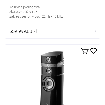
Kolumna podłogowa
Skuteczność:
94
dB
Zakres częstotliwości: 22
Hz - 40 kHz
559 999,00 zł