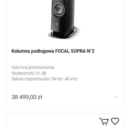
Kolumna podłogowa FOCAL SOPRA N°2
Kolumna podstawkowa
Skuteczność:
91
dB
Zakres częstotliwości:
34 Hz - 40 kHz
38 499,00 zł