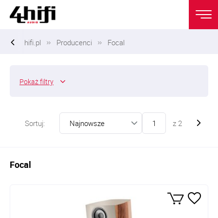
hifi.pl
Producenci
Focal
Pokaż
filtry
Sortuj:
z
2
Focal