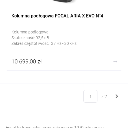
Kolumna podłogowa FOCAL ARIA X EVO N°4
Kolumna podłogowa
Skuteczność:
92,5
dB
Zakres częstotliwości: 37
Hz - 30 kHz
10 699,00 zł
z
2
Focal to francuska firma założona w 1979 roku przez