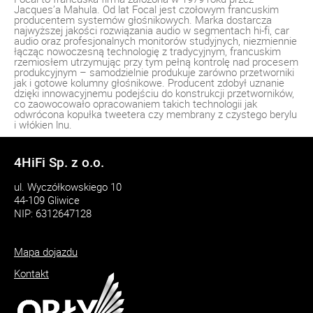
Jacques’a Mahula. Od lat Focal jest czołowym francuskim
producentem systemów głośnikowych. Marka dostarcza
najwyższej jakości rozwiązania audio w segmentach hi-fi, car
audio oraz profesjonalnych monitorów studyjnych, niezmiennie
łącząc nowoczesną technologię z tradycyjnym, francuskim
rzemiosłem utrzymując przy tym pełną kontrolę nad procesem
produkcyjnym – samodzielnie produkuje zarówno przetworniki
jak i gotowe kolumny głośnikowe. Producent zdobył uznanie
dzięki innowacyjnemu podejściu do konstrukcji przetworników,
co zaowocowało opracowaniem takich technologii jak
odwrócona kopułka tweetera czy membrany z czystego berylu
i włókien lnu.
4HiFi Sp. z o.o.
ul. Wyczółkowskiego 10
44-109 Gliwice
NIP: 6312647128
Mapa dojazdu
Kontakt