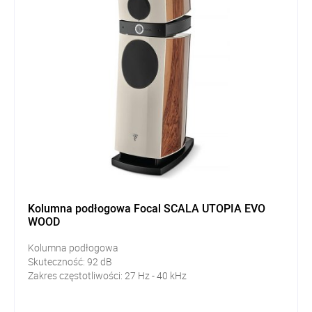
Kolumna podłogowa Focal SCALA UTOPIA EVO
WOOD
Kolumna podłogowa
Skuteczność:
92
dB
Zakres częstotliwości: 27
Hz - 40 kHz