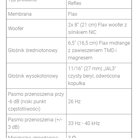
Reflex
Membrana
Flax
2x 8" (21 cm) Flax woofer z
Woofer
silnikiem NIC
6,5" (16,5 cm) Flax midrange
Głośnik średniotonowy
z zawieszeniem TMD i
magnesem
11/16" (27 mm) „IAL3”
Głośnik wysokotonowy
czysty beryl, odwrócona
kopułka
Pasmo przenoszenia przy
-6 dB (niski punkt
26 Hz
częstotliwości)
Pasmo przenoszenia (+/-
33 Hz - 40 kHz
3 dB)
Minimalna impedancja
3 Ω