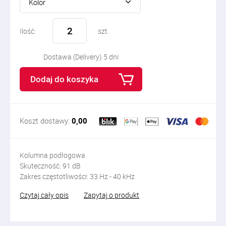
Kolor
Ilość:
szt.
Dostawa (Delivery) 5 dni
Dodaj do koszyka
Koszt dostawy:
0,00
Kolumna podłogowa
Skuteczność:
91
dB
Zakres częstotliwości:
33 Hz - 40 kHz
Czytaj cały opis
Zapytaj o produkt