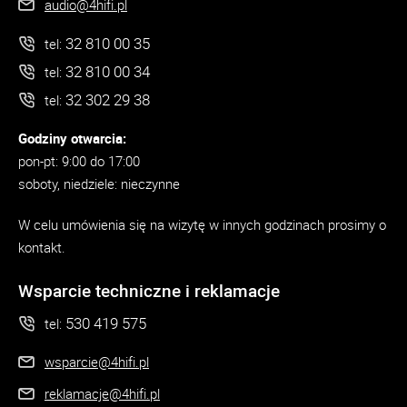
audio@4hifi.pl
32 810 00 35
tel:
32 810 00 34
tel:
32 302 29 38
tel:
Godziny otwarcia:
pon-pt: 9:00 do 17:00
soboty, niedziele: nieczynne
W celu umówienia się na wizytę w innych godzinach prosimy o
kontakt.
Wsparcie techniczne i reklamacje
530 419 575
tel:
wsparcie@4hifi.pl
reklamacje@4hifi.pl