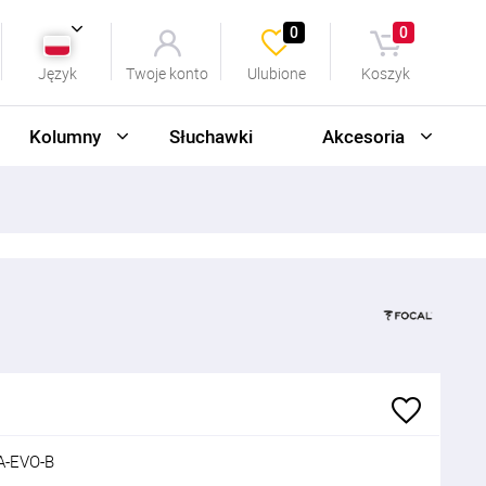
0
0
Język
Twoje konto
Ulubione
Koszyk
Kolumny
Słuchawki
Akcesoria
A-EVO-B