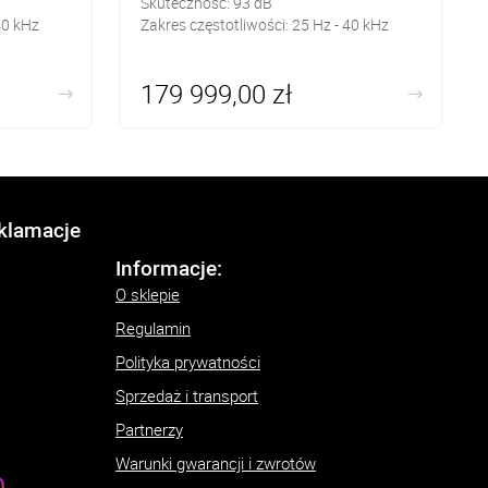
Skuteczność:
93
dB
40 kHz
Zakres częstotliwości: 25
Hz - 40 kHz
179 999,00 zł
eklamacje
Informacje:
O sklepie
Regulamin
Polityka prywatności
Sprzedaż i transport
Partnerzy
Warunki gwarancji i zwrotów