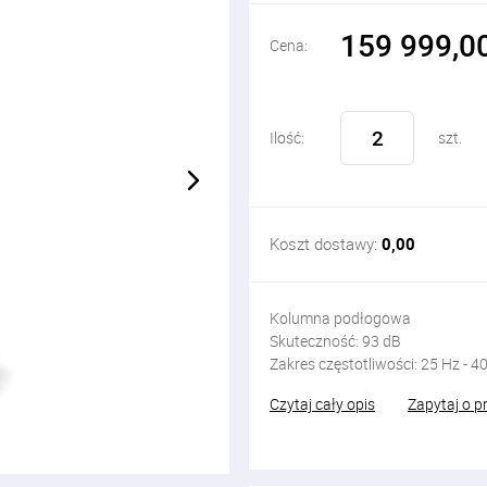
159 999,00
Cena:
Ilość:
szt.
Koszt dostawy:
0,00
Kolumna podłogowa
Skuteczność:
93
dB
Zakres częstotliwości: 25
Hz - 4
Czytaj cały opis
Zapytaj o p