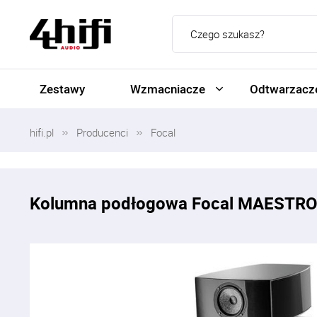
Zestawy
Wzmacniacze
Odtwarzacze
hifi.pl
Producenci
Focal
Kolumna podłogowa Focal MAESTR