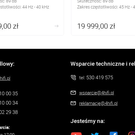
ść:
89
dB
Skuteczność:
89
dB
stotliwości: 44
Hz - 40 kHz
Zakres częstotliwości: 45
Hz - 
,00 zł
19 999,00 zł
dlowy:
Wsparcie techniczne i r
530 419 575
tel:
ifi.pl
wsparcie@4hifi.pl
10 00 35
10 00 34
reklamacje@4hifi.pl
02 29 38
Jesteśmy na:
rcia:
do 17:00