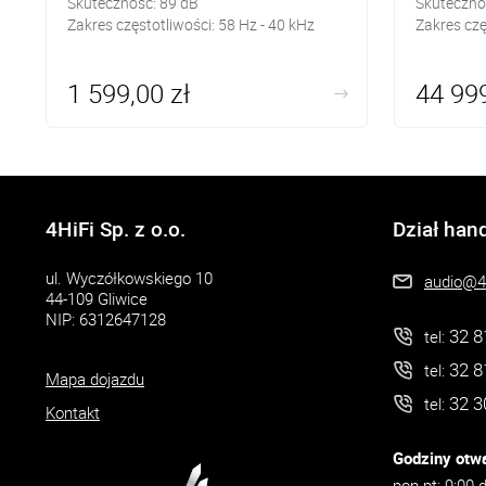
Skuteczność:
89
dB
Skuteczno
Zakres częstotliwości: 58
Hz - 40 kHz
Zakres czę
1 599,00 zł
44 999
4HiFi Sp. z o.o.
Dział han
ul. Wyczółkowskiego 10
audio@4h
44-109 Gliwice
NIP: 6312647128
32 8
tel:
32 8
tel:
Mapa dojazdu
32 3
tel:
Kontakt
Godziny otwa
pon-pt: 9:00 