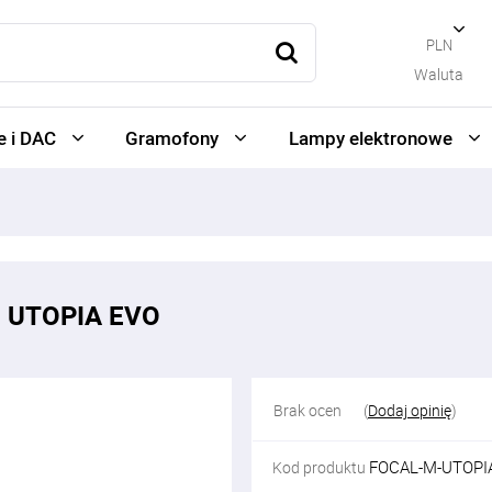
PLN
Waluta
 i DAC
Gramofony
Lampy elektronowe
O UTOPIA EVO
Brak ocen
(
Dodaj opinię
)
FOCAL-M-UTOPI
Kod produktu