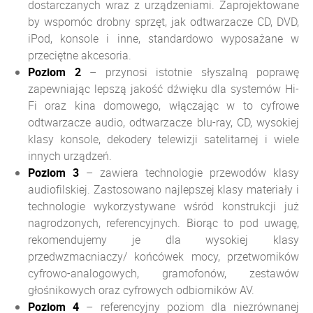
dostarczanych wraz z urządzeniami. Zaprojektowane
by wspomóc drobny sprzęt, jak odtwarzacze CD, DVD,
iPod, konsole i inne, standardowo wyposażane w
przeciętne akcesoria.
Poziom
2
– przynosi istotnie słyszalną poprawę
zapewniając lepszą jakość dźwięku dla systemów Hi-
Fi oraz kina domowego, włączając w to cyfrowe
odtwarzacze audio, odtwarzacze blu-ray, CD, wysokiej
klasy konsole, dekodery telewizji satelitarnej i wiele
innych urządzeń.
Poziom
3
– zawiera technologie przewodów klasy
audiofilskiej. Zastosowano najlepszej klasy materiały i
technologie wykorzystywane wśród konstrukcji już
nagrodzonych, referencyjnych. Biorąc to pod uwagę,
rekomendujemy je dla wysokiej klasy
przedwzmacniaczy/ końcówek mocy, przetworników
cyfrowo-analogowych, gramofonów, zestawów
głośnikowych oraz cyfrowych odbiorników AV.
Poziom
4
– referencyjny poziom dla niezrównanej