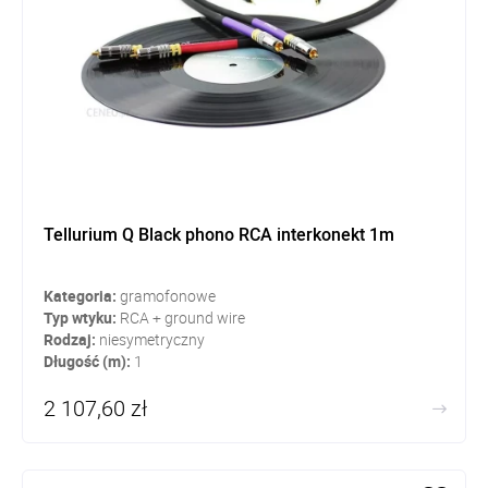
Tellurium Q Black phono RCA interkonekt 1m
Kategoria:
gramofonowe
Typ wtyku:
RCA + ground wire
Rodzaj:
niesymetryczny
Długość (m):
1
2 107,60 zł