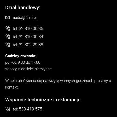
Dział handlowy:
audio@4hifi.pl
32 810 00 35
tel:
32 810 00 34
tel:
32 302 29 38
tel:
Godziny otwarcia:
pon-pt: 9:00 do 17:00
soboty, niedziele: nieczynne
W celu umówienia się na wizytę w innych godzinach prosimy o
kontakt.
Wsparcie techniczne i reklamacje
530 419 575
tel: