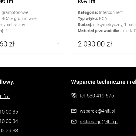
ekt 1m
RCA 1m
:
gramofonowe
Kategoria:
Interconnect
:
RCA + ground wire
Typ wtyku:
RCA
esymetryczny
Rodzaj:
niesymetryczny, 1 met
m):
1
Materiał przewodnika:
miedź 
60 zł
2 090,00 zł
dlowy:
Wsparcie techniczne i r
530 419 575
tel:
ifi.pl
wsparcie@4hifi.pl
10 00 35
10 00 34
reklamacje@4hifi.pl
02 29 38