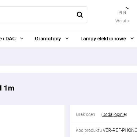
PLN
Waluta
 i DAC
Gramofony
Lampy elektronowe
N 1m
Brak ocen
(
Dodaj opinię
)
VER-REF-PHONO
Kod produktu