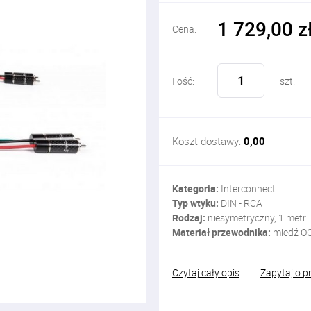
1 729,00 z
Cena:
Ilość:
szt.
Koszt dostawy:
0,00
Kategoria:
Interconnect
Typ wtyku:
DIN - RCA
Rodzaj:
niesymetryczny, 1 metr
Materiał przewodnika:
miedź O
Czytaj cały opis
Zapytaj o p