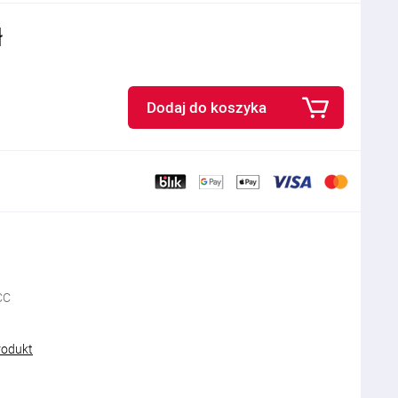
ł
Dodaj do koszyka
CC
rodukt