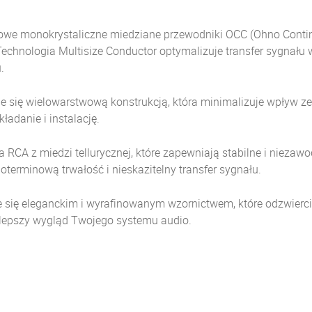
rowe monokrystaliczne miedziane przewodniki OCC (Ohno Conti
chnologia Multisize Conductor optymalizuje transfer sygnału 
.
e się wielowarstwową konstrukcją, która minimalizuje wpływ ze
ładanie i instalację.
a RCA z miedzi tellurycznej, które zapewniają stabilne i nieza
terminową trwałość i nieskazitelny transfer sygnału.
 się eleganckim i wyrafinowanym wzornictwem, które odzwiercie
ulepszy wygląd Twojego systemu audio.