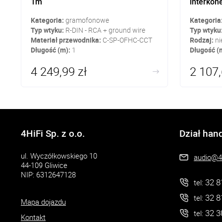
1m
interkon
Kategoria:
gramofonowe
Kategoria
Typ wtyku:
R-DIN - RCA + ground wire
Typ wtyku
Materiał przewodnika:
C-SP-OFHC-CCT
Rodzaj:
ni
Długość (m):
1
Długość (
4 249,99 zł
2 107,
4HiFi Sp. z o.o.
Dział han
ul. Wyczółkowskiego 10
audio@4h
44-109 Gliwice
NIP: 6312647128
32 8
tel:
32 8
tel:
Mapa dojazdu
32 3
tel:
Kontakt