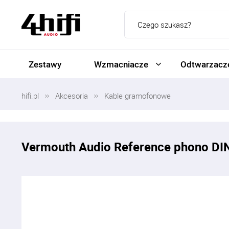
Zestawy
Wzmacniacze
Odtwarzacze
hifi.pl
Akcesoria
Kable gramofonowe
Vermouth Audio Reference phono DI