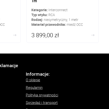
1m
Kategoria:
Interconnect
Typ wtyku:
RCA
r
Rodzaj:
niesymetryczny, 1 metr
OCC
Materiał przewodnika:
miedź OCC
3 899,00 zł
eklamacje
Informacje:
O sklepie
Regulamin
Polityka prywatności
Sprzedaż i transport