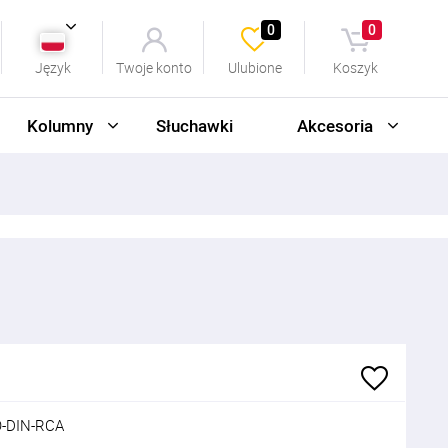
0
0
Język
Twoje konto
Ulubione
Koszyk
Kolumny
Słuchawki
Akcesoria
-DIN-RCA